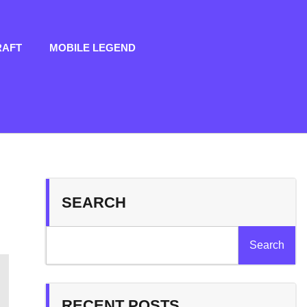
RAFT
MOBILE LEGEND
SEARCH
Search
RECENT POSTS