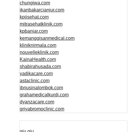
chungiwa.com
ikanbakarcianjur.com
kpjisehat.com
mitrasehatklinik.com
kpbanjar.com
kemanggisanmedical.com
kliniknirmala.com
nouvelleklinik.com
KainaHealth.com
shabirahusada.com
yadikacare.com
astaclinic.com
ibnusinalombok.com
grahamedicalkurdi.com
dyanzacare.com
griyabromoclinic.com
qiu qiu