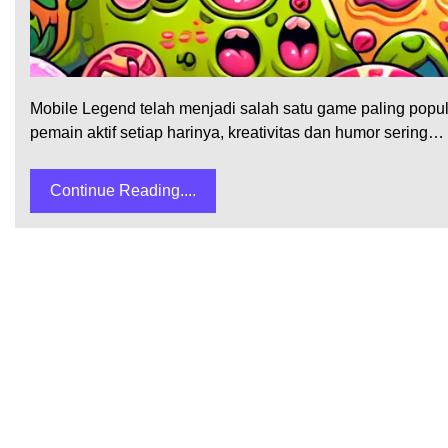
Mobile Legend telah menjadi salah satu game paling popul
pemain aktif setiap harinya, kreativitas dan humor sering…
Continue Reading....