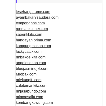
lesehangurame.com
ayambakar7saudara.com
tempongpns.com
roemahkuliner.com
saoenkkito.com
handayaniprima.com
kampungmakan.com
luckycatck.com
rmbakoelkita.com
angelesehan.com
bluejasminejkt.com
Mrobak.com
miekungfu.com
cafetemankita.com
rmjasabundo.com
mimoosajkt.com
kembangkawung.com