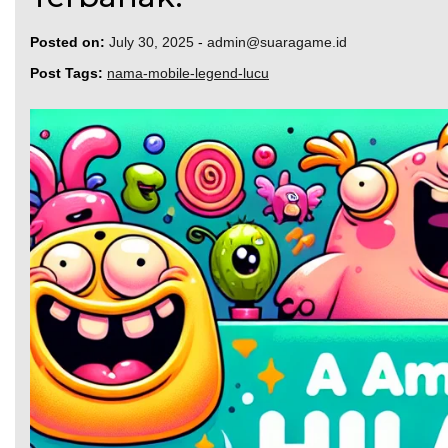
Posted on:
July 30, 2025
-
admin@suaragame.id
Post Tags:
nama-mobile-legend-lucu