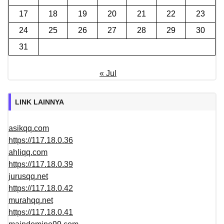
17
18
19
20
21
22
23
24
25
26
27
28
29
30
31
« Jul
LINK LAINNYA
asikqq.com
https://117.18.0.36
ahliqq.com
https://117.18.0.39
jurusqq.net
https://117.18.0.42
murahqq.net
https://117.18.0.41