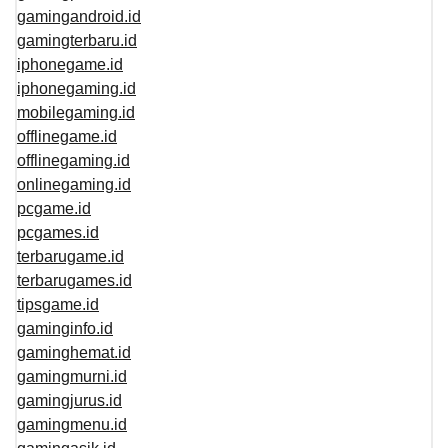
gamingandroid.id
gamingterbaru.id
iphonegame.id
iphonegaming.id
mobilegaming.id
offlinegame.id
offlinegaming.id
onlinegaming.id
pcgame.id
pcgames.id
terbarugame.id
terbarugames.id
tipsgame.id
gaminginfo.id
gaminghemat.id
gamingmurni.id
gamingjurus.id
gamingmenu.id