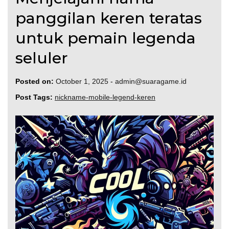
panggilan keren teratas
untuk pemain legenda
seluler
Posted on:
October 1, 2025
-
admin@suaragame.id
Post Tags:
nickname-mobile-legend-keren