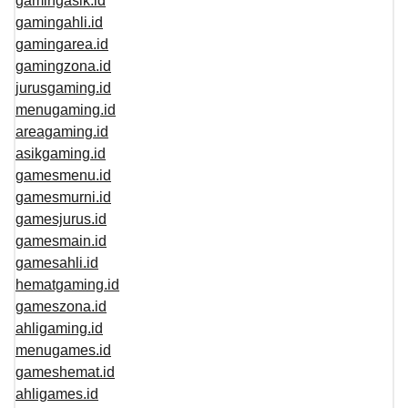
gamingasik.id
gamingahli.id
gamingarea.id
gamingzona.id
jurusgaming.id
menugaming.id
areagaming.id
asikgaming.id
gamesmenu.id
gamesmurni.id
gamesjurus.id
gamesmain.id
gamesahli.id
hematgaming.id
gameszona.id
ahligaming.id
menugames.id
gameshemat.id
ahligames.id