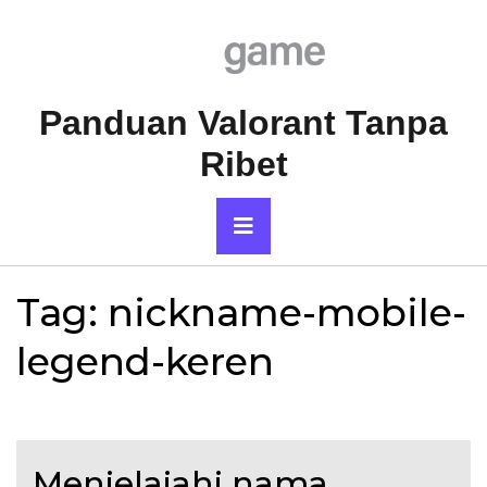
Skip
to
content
Panduan Valorant Tanpa
Ribet
Primary
Menu
Tag:
nickname-mobile-
legend-keren
Menjelajahi nama