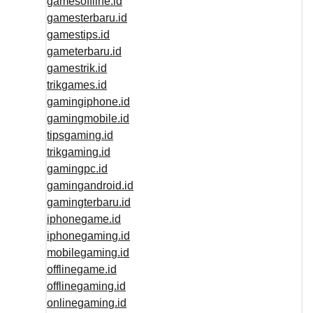
gamesoffline.id
gamesterbaru.id
gamestips.id
gameterbaru.id
gamestrik.id
trikgames.id
gamingiphone.id
gamingmobile.id
tipsgaming.id
trikgaming.id
gamingpc.id
gamingandroid.id
gamingterbaru.id
iphonegame.id
iphonegaming.id
mobilegaming.id
offlinegame.id
offlinegaming.id
onlinegaming.id