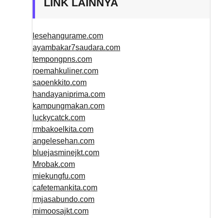
LINK LAINNYA
lesehangurame.com
ayambakar7saudara.com
tempongpns.com
roemahkuliner.com
saoenkkito.com
handayaniprima.com
kampungmakan.com
luckycatck.com
rmbakoelkita.com
angelesehan.com
bluejasminejkt.com
Mrobak.com
miekungfu.com
cafetemankita.com
rmjasabundo.com
mimoosajkt.com