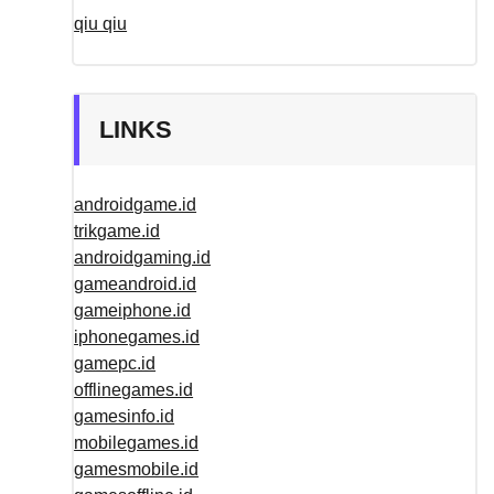
qiu qiu
LINKS
androidgame.id
trikgame.id
androidgaming.id
gameandroid.id
gameiphone.id
iphonegames.id
gamepc.id
offlinegames.id
gamesinfo.id
mobilegames.id
gamesmobile.id