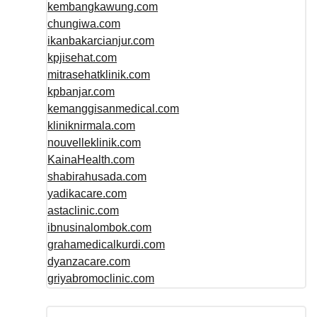
kembangkawung.com
chungiwa.com
ikanbakarcianjur.com
kpjisehat.com
mitrasehatklinik.com
kpbanjar.com
kemanggisanmedical.com
kliniknirmala.com
nouvelleklinik.com
KainaHealth.com
shabirahusada.com
yadikacare.com
astaclinic.com
ibnusinalombok.com
grahamedicalkurdi.com
dyanzacare.com
griyabromoclinic.com