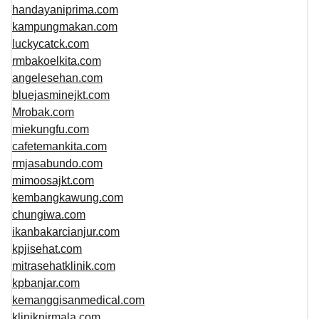
handayaniprima.com
kampungmakan.com
luckycatck.com
rmbakoelkita.com
angelesehan.com
bluejasminejkt.com
Mrobak.com
miekungfu.com
cafetemankita.com
rmjasabundo.com
mimoosajkt.com
kembangkawung.com
chungiwa.com
ikanbakarcianjur.com
kpjisehat.com
mitrasehatklinik.com
kpbanjar.com
kemanggisanmedical.com
kliniknirmala.com