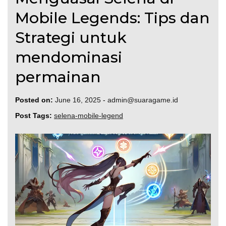
Mobile Legends: Tips dan
Strategi untuk
mendominasi
permainan
Posted on:
June 16, 2025
-
admin@suaragame.id
Post Tags:
selena-mobile-legend