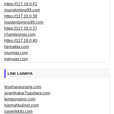
https://117.18.0.41
maindomino99.com
https://117.18.0.38
masterdomino99.com
https://117.18.0.37
championqq.com
https://117.18.0.40
hematqq.com
murniqq.com
menuqq.com
LINK LAINNYA
lesehangurame.com
ayambakar7saudara.com
tempongpns.com
roemahkuliner.com
saoenkkito.com