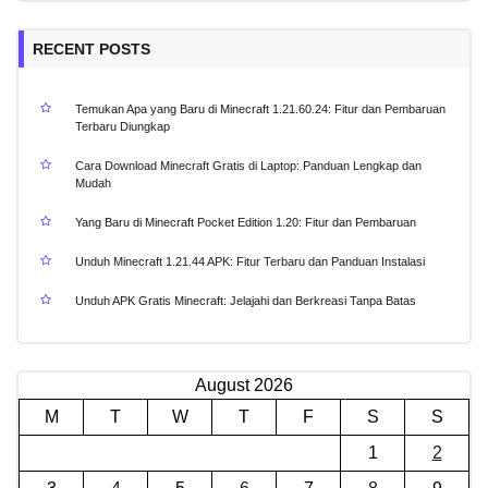
RECENT POSTS
Temukan Apa yang Baru di Minecraft 1.21.60.24: Fitur dan Pembaruan
Terbaru Diungkap
Cara Download Minecraft Gratis di Laptop: Panduan Lengkap dan
Mudah
Yang Baru di Minecraft Pocket Edition 1.20: Fitur dan Pembaruan
Unduh Minecraft 1.21.44 APK: Fitur Terbaru dan Panduan Instalasi
Unduh APK Gratis Minecraft: Jelajahi dan Berkreasi Tanpa Batas
August 2026
M
T
W
T
F
S
S
1
2