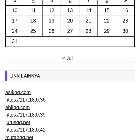
3
4
5
6
7
8
9
10
11
12
13
14
15
16
17
18
19
20
21
22
23
24
25
26
27
28
29
30
31
« Jul
LINK LAINNYA
asikqq.com
https://117.18.0.36
ahliqq.com
https://117.18.0.39
jurusqq.net
https://117.18.0.42
murahqq.net