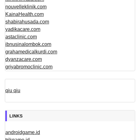
nouvelleklinik.com
KainaHealth.com
shabirahusada.com
yadikacare.com
astaclinic.com
ibnusinalombok.com
grahamedicalkurdi.com
dyanzacare.com
griyabromoclinic.com
qiu qiu
LINKS
androidgame.id
trikgame.id