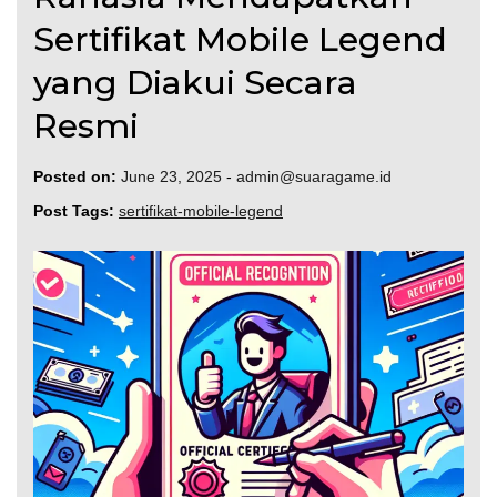
Sertifikat Mobile Legend
yang Diakui Secara
Resmi
Posted on:
June 23, 2025
-
admin@suaragame.id
Post Tags:
sertifikat-mobile-legend