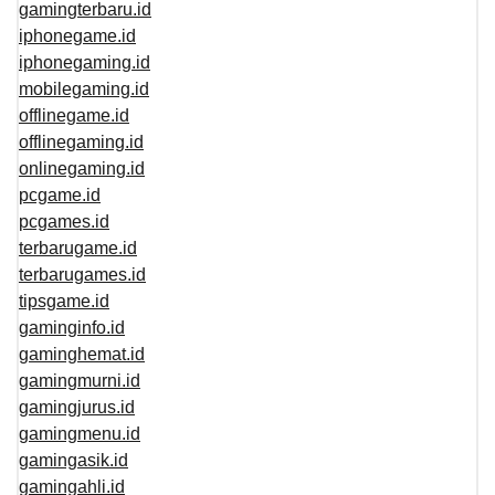
gamingterbaru.id
iphonegame.id
iphonegaming.id
mobilegaming.id
offlinegame.id
offlinegaming.id
onlinegaming.id
pcgame.id
pcgames.id
terbarugame.id
terbarugames.id
tipsgame.id
gaminginfo.id
gaminghemat.id
gamingmurni.id
gamingjurus.id
gamingmenu.id
gamingasik.id
gamingahli.id