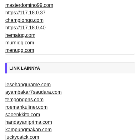
masterdomino99.com
https://117.18.0.37
championqq.com
https://117.18.0.40
hematqq.com
murniqq.com
menuqq.com
LINK LAINNYA
lesehangurame.com
ayambakar7saudara.com
tempongpns.com
roemahkuliner.com
saoenkkito.com
handayaniprima.com
kampungmakan.com
luckycatck.com