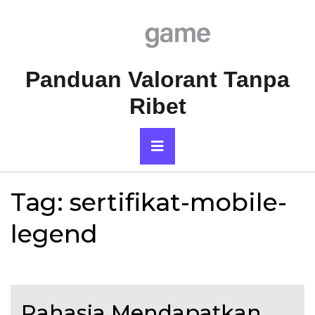
Skip
to
content
Panduan Valorant Tanpa
Ribet
Primary
Menu
Tag:
sertifikat-mobile-
legend
Rahasia Mendapatkan