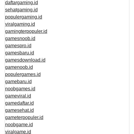
daftargaming.id
sehatgaming.id
populergaming.id
viralgaming.id
gamingterpopuler.id
gamesnoob.id
gamespro.id
gamesbaru.id
gamesdownload.id
gamenoob.id
populergames.id
gamebaru.id
noobgames.id
gameviral.id
gamedaftar.id
gamesehat.id
gameterpopuler.id
noobgame.id
viralgame.id