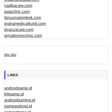
yadikacare.com
astaclinic.com
ibnusinalombok.com
grahamedicalkurdi.com
dyanzacare.com
griyabromoclinic.com
qiu qiu
LINKS
androidgame.id
trikgame.id
androidgaming.id
gameandroid.id