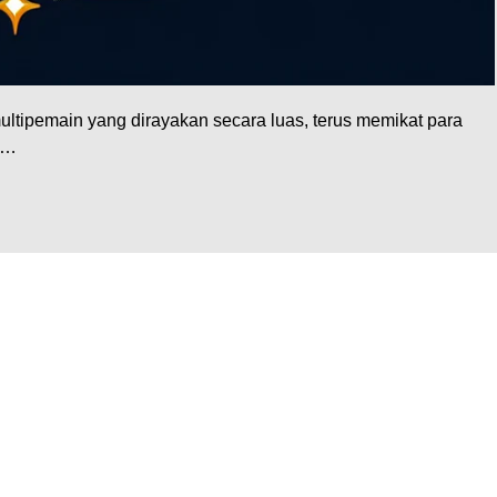
tipemain yang dirayakan secara luas, terus memikat para
,…