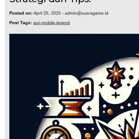
Posted on:
April 25, 2025
-
admin@suaragame.id
Post Tags:
sun-mobile-legend