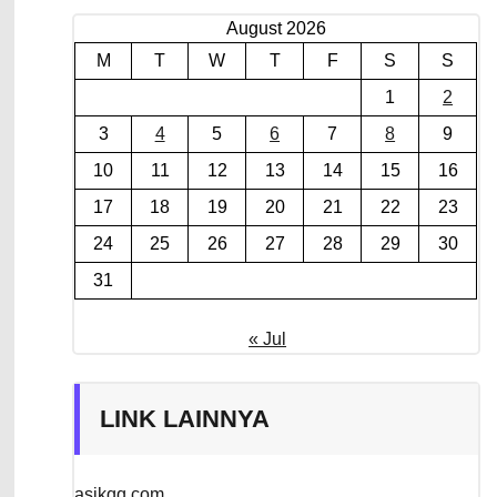
August 2026
M
T
W
T
F
S
S
1
2
3
4
5
6
7
8
9
10
11
12
13
14
15
16
17
18
19
20
21
22
23
24
25
26
27
28
29
30
31
« Jul
LINK LAINNYA
asikqq.com