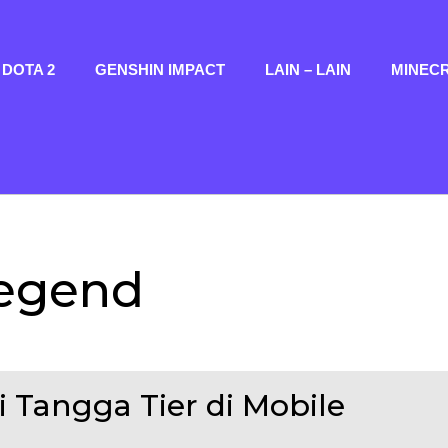
DOTA 2
GENSHIN IMPACT
LAIN – LAIN
MINEC
legend
 Tangga Tier di Mobile