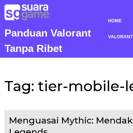
Skip
to
content
HOME
Panduan Valorant
VALORANT
Tanpa Ribet
Tag:
tier-mobile-
Menguasai Mythic: Mendaki
Legends