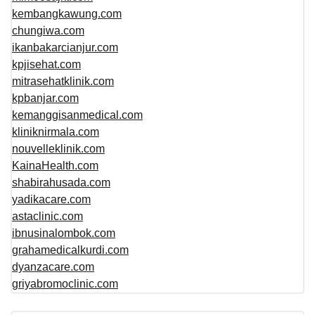
kembangkawung.com
chungiwa.com
ikanbakarcianjur.com
kpjisehat.com
mitrasehatklinik.com
kpbanjar.com
kemanggisanmedical.com
kliniknirmala.com
nouvelleklinik.com
KainaHealth.com
shabirahusada.com
yadikacare.com
astaclinic.com
ibnusinalombok.com
grahamedicalkurdi.com
dyanzacare.com
griyabromoclinic.com