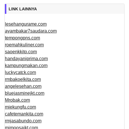
LINK LAINNYA
lesehangurame.com
ayambakar7saudara.com
tempongpns.com
roemahkuliner.com
saoenkkito.com
handayaniprima.com
kampungmakan.com
luckycatck.com
rmbakoelkita.com
angelesehan.com
bluejasminejkt.com
Mrobak.com
miekungfu.com
cafetemankita.com
rmjasabundo.com
mimoosajkt.com