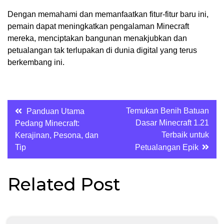
Dengan memahami dan memanfaatkan fitur-fitur baru ini,
pemain dapat meningkatkan pengalaman Minecraft
mereka, menciptakan bangunan menakjubkan dan
petualangan tak terlupakan di dunia digital yang terus
berkembang ini.
Post
Temukan Benih Batuan
Panduan Utama
Dasar Minecraft 1.21
Pedang Minecraft:
navigation
Terbaik untuk
Kerajinan, Pesona, dan
Tip
Petualangan Epik
Related Post