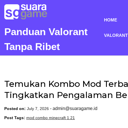
Skip
to
content
HOME
Panduan Valorant
VALORANT
Tanpa Ribet
Temukan Kombo Mod Terbaik 
Tingkatkan Pengalaman B
-
admin@suaragame.id
Posted on:
July 7, 2026
Post Tags:
mod combo minecraft 1.21