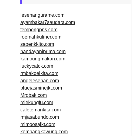
lesehangurame.com
ayambakar7saudara.com
tempongpns.com
roemahkuliner.com
saoenkkito.com
handayaniprima.com
kampungmakan.com
luckycatck.com
rmbakoelkita.com
angelesehan.com
bluejasminejkt.com
Mrobak.com
miekungfu.com
cafetemankita.com
rmjasabundo.com
mimoosajkt.com
kembangkawung.com