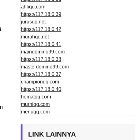
ahliqq.com
https://117.18.0.39
jurusqq.net
https://117.18.0.42
i
murahqq.net
https://117.18.0.41
maindomino99.com
https://117.18.0.38
masterdomino99.com
https://117.18.0.37
championqq.com
https://117.18.0.40
hematqq.com
murniqq.com
an
menuqq.com
LINK LAINNYA