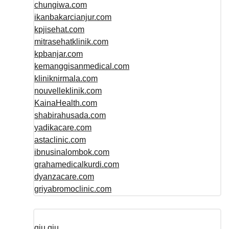
chungiwa.com
ikanbakarcianjur.com
kpjisehat.com
mitrasehatklinik.com
kpbanjar.com
kemanggisanmedical.com
kliniknirmala.com
nouvelleklinik.com
KainaHealth.com
shabirahusada.com
yadikacare.com
astaclinic.com
ibnusinalombok.com
grahamedicalkurdi.com
dyanzacare.com
griyabromoclinic.com
qiu qiu