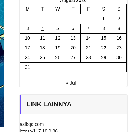
August 2026
M
T
W
T
F
S
S
1
2
3
4
5
6
7
8
9
10
11
12
13
14
15
16
17
18
19
20
21
22
23
24
25
26
27
28
29
30
31
« Jul
LINK LAINNYA
asikqq.com
https://117.18.0.36