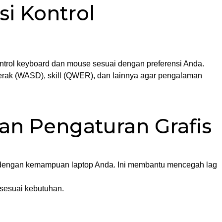
si Kontrol
trol keyboard dan mouse sesuai dengan preferensi Anda.
gerak (WASD), skill (QWER), dan lainnya agar pengalaman
an Pengaturan Grafis
 dengan kemampuan laptop Anda. Ini membantu mencegah lag
 sesuai kebutuhan.