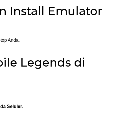
 Install Emulator
aptop Anda.
bile Legends di
da Seluler
.