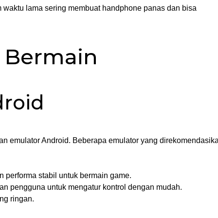
m waktu lama sering membuat handphone panas dan bisa
 Bermain
droid
an emulator Android. Beberapa emulator yang direkomendasik
an performa stabil untuk bermain game.
nkan pengguna untuk mengatur kontrol dengan mudah.
ng ringan.