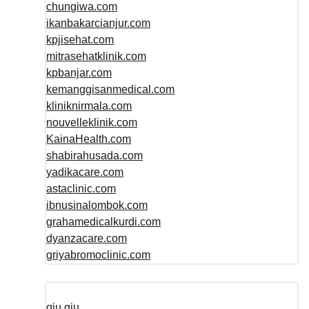
chungiwa.com
ikanbakarcianjur.com
kpjisehat.com
mitrasehatklinik.com
kpbanjar.com
kemanggisanmedical.com
kliniknirmala.com
nouvelleklinik.com
KainaHealth.com
shabirahusada.com
yadikacare.com
astaclinic.com
ibnusinalombok.com
grahamedicalkurdi.com
dyanzacare.com
griyabromoclinic.com
qiu qiu