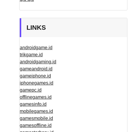
LINKS
androidgame.id
trikgame.id
androidgaming.id
gameandroid.id
gameiphone.id
iphonegames.id
gamepc.id
offlinegames.id
gamesinfo.id
mobilegames.id
gamesmobile.id
gamesoffline.id