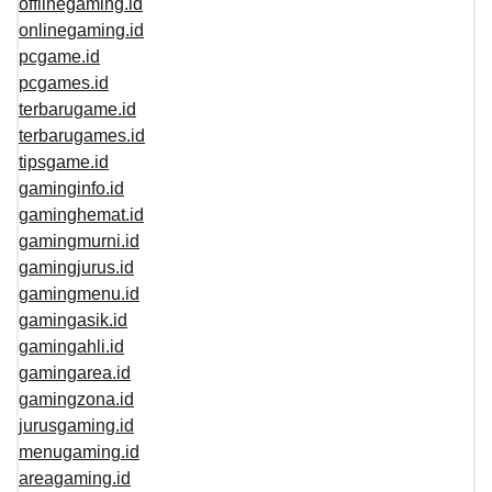
offlinegaming.id
onlinegaming.id
pcgame.id
pcgames.id
terbarugame.id
terbarugames.id
tipsgame.id
gaminginfo.id
gaminghemat.id
gamingmurni.id
gamingjurus.id
gamingmenu.id
gamingasik.id
gamingahli.id
gamingarea.id
gamingzona.id
jurusgaming.id
menugaming.id
areagaming.id