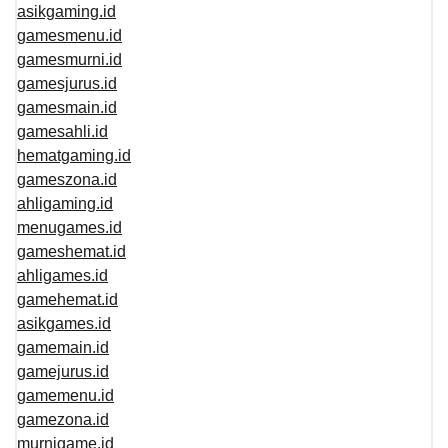
asikgaming.id
gamesmenu.id
gamesmurni.id
gamesjurus.id
gamesmain.id
gamesahli.id
hematgaming.id
gameszona.id
ahligaming.id
menugames.id
gameshemat.id
ahligames.id
gamehemat.id
asikgames.id
gamemain.id
gamejurus.id
gamemenu.id
gamezona.id
murnigame.id