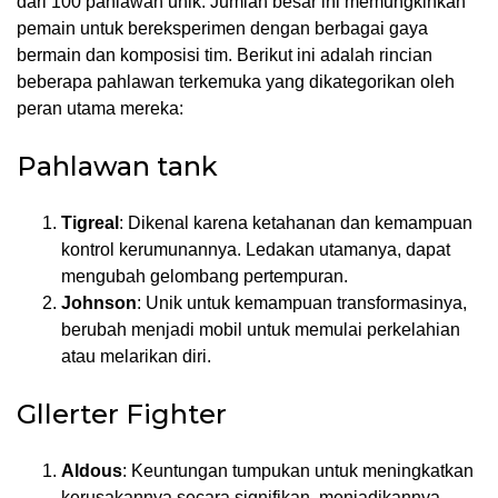
dari 100 pahlawan unik. Jumlah besar ini memungkinkan
pemain untuk bereksperimen dengan berbagai gaya
bermain dan komposisi tim. Berikut ini adalah rincian
beberapa pahlawan terkemuka yang dikategorikan oleh
peran utama mereka:
Pahlawan tank
Tigreal
: Dikenal karena ketahanan dan kemampuan
kontrol kerumunannya. Ledakan utamanya, dapat
mengubah gelombang pertempuran.
Johnson
: Unik untuk kemampuan transformasinya,
berubah menjadi mobil untuk memulai perkelahian
atau melarikan diri.
Gllerter Fighter
Aldous
: Keuntungan tumpukan untuk meningkatkan
kerusakannya secara signifikan, menjadikannya