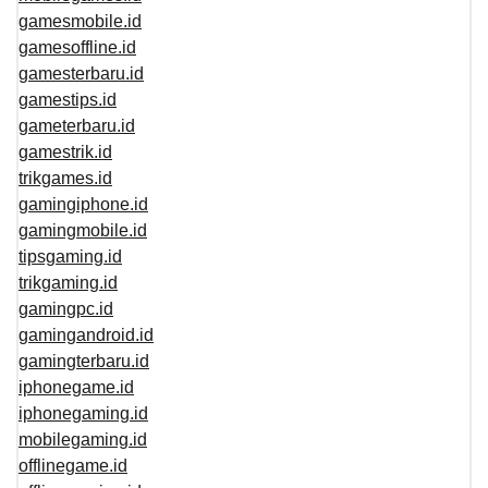
gamesmobile.id
gamesoffline.id
gamesterbaru.id
gamestips.id
gameterbaru.id
gamestrik.id
trikgames.id
gamingiphone.id
gamingmobile.id
tipsgaming.id
trikgaming.id
gamingpc.id
gamingandroid.id
gamingterbaru.id
iphonegame.id
iphonegaming.id
mobilegaming.id
offlinegame.id