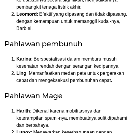
pembangkit tenaga listrik akhir.
Leomord
: Efektif yang dipasang dan tidak dipasang,
dengan kemampuan untuk memanggil kuda -nya,
Barbiel.
Pahlawan pembunuh
Karina
: Berspesialisasi dalam memburu musuh
kesehatan rendah dengan serangan kedipannya.
Ling
: Memanfaatkan medan peta untuk pergerakan
cepat dan mengeksekusi pembunuhan cepat.
Pahlawan Mage
Harith
: Dikenal karena mobilitasnya dan
keterampilan spam -nya, membuatnya sulit dipahami
dan berbahaya.
Lunox
: Menawarkan keserbagunaan dengan