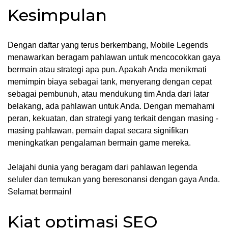
Kesimpulan
Dengan daftar yang terus berkembang, Mobile Legends
menawarkan beragam pahlawan untuk mencocokkan gaya
bermain atau strategi apa pun. Apakah Anda menikmati
memimpin biaya sebagai tank, menyerang dengan cepat
sebagai pembunuh, atau mendukung tim Anda dari latar
belakang, ada pahlawan untuk Anda. Dengan memahami
peran, kekuatan, dan strategi yang terkait dengan masing -
masing pahlawan, pemain dapat secara signifikan
meningkatkan pengalaman bermain game mereka.
Jelajahi dunia yang beragam dari pahlawan legenda
seluler dan temukan yang beresonansi dengan gaya Anda.
Selamat bermain!
Kiat optimasi SEO