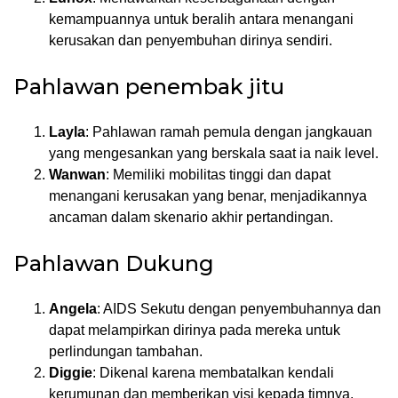
kemampuannya untuk beralih antara menangani
kerusakan dan penyembuhan dirinya sendiri.
Pahlawan penembak jitu
Layla
: Pahlawan ramah pemula dengan jangkauan
yang mengesankan yang berskala saat ia naik level.
Wanwan
: Memiliki mobilitas tinggi dan dapat
menangani kerusakan yang benar, menjadikannya
ancaman dalam skenario akhir pertandingan.
Pahlawan Dukung
Angela
: AIDS Sekutu dengan penyembuhannya dan
dapat melampirkan dirinya pada mereka untuk
perlindungan tambahan.
Diggie
: Dikenal karena membatalkan kendali
kerumunan dan memberikan visi kepada timnya.