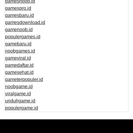
gamesnoob.id
gamespro.id
gamesbaru.id
gamesdownload.id
gamenoob.id
populergames.id
gamebaru.id
noobgames.id
gameviral.id
gamedaftar.id
gamesehat.id
gameterpopuler.id
noobgame.id
viralgame.id
unduhgame.id
populergame.id