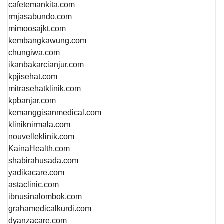
cafetemankita.com
rmjasabundo.com
mimoosajkt.com
kembangkawung.com
chungiwa.com
ikanbakarcianjur.com
kpjisehat.com
mitrasehatklinik.com
kpbanjar.com
kemanggisanmedical.com
kliniknirmala.com
nouvelleklinik.com
KainaHealth.com
shabirahusada.com
yadikacare.com
astaclinic.com
ibnusinalombok.com
grahamedicalkurdi.com
dyanzacare.com