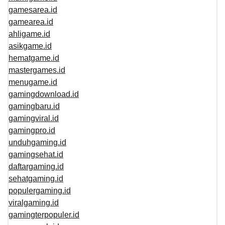
gamesarea.id
gamearea.id
ahligame.id
asikgame.id
hematgame.id
mastergames.id
menugame.id
gamingdownload.id
gamingbaru.id
gamingviral.id
gamingpro.id
unduhgaming.id
gamingsehat.id
daftargaming.id
sehatgaming.id
populergaming.id
viralgaming.id
gamingterpopuler.id