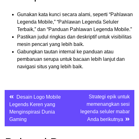
Gunakan kata kunci secara alami, seperti “Pahlawan
Legenda Mobile,” “Pahlawan Legenda Seluler
Terbaik,” dan “Panduan Pahlawan Legenda Mobile.”
Pastikan judul ringkas dan deskriptif untuk visibilitas
mesin pencari yang lebih baik.
Gabungkan tautan internal ke panduan atau
pembaruan serupa untuk bacaan lebih lanjut dan
navigasi situs yang lebih baik.
Post
Strategi epik untuk
Desain Logo Mobile
memenangkan sesi
Legends Keren yang
navigation
legenda seluler mabar
Menginspirasi Dunia
Gaming
Anda berikutnya