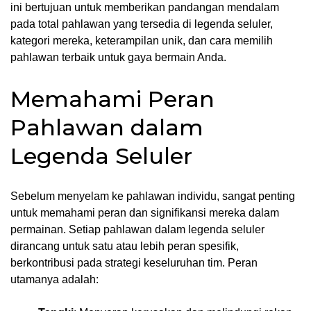
ini bertujuan untuk memberikan pandangan mendalam
pada total pahlawan yang tersedia di legenda seluler,
kategori mereka, keterampilan unik, dan cara memilih
pahlawan terbaik untuk gaya bermain Anda.
Memahami Peran
Pahlawan dalam
Legenda Seluler
Sebelum menyelam ke pahlawan individu, sangat penting
untuk memahami peran dan signifikansi mereka dalam
permainan. Setiap pahlawan dalam legenda seluler
dirancang untuk satu atau lebih peran spesifik,
berkontribusi pada strategi keseluruhan tim. Peran
utamanya adalah: