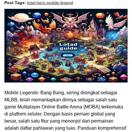
Post Tags:
total-hero-mobile-legend
Mobile Legends: Bang Bang, sering disingkat sebagai
MLBB, telah memantapkan dirinya sebagai salah satu
game Multiplayer Online Battle Arena (MOBA) terkemuka
di platform seluler. Dengan basis pemain global yang
besar, salah satu fitur yang menonjol dari permainan
adalah daftar pahlawan yang luas. Panduan komprehensif