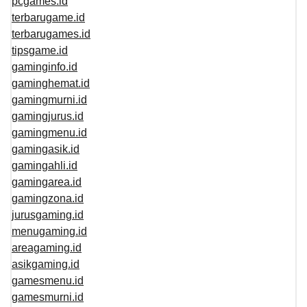
pcgames.id
terbarugame.id
terbarugames.id
tipsgame.id
gaminginfo.id
gaminghemat.id
gamingmurni.id
gamingjurus.id
gamingmenu.id
gamingasik.id
gamingahli.id
gamingarea.id
gamingzona.id
jurusgaming.id
menugaming.id
areagaming.id
asikgaming.id
gamesmenu.id
gamesmurni.id