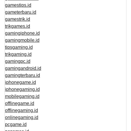
gamestips.id
gameterbaru.id
gamestrik.id
trikgames.id
gamingiphone.id
gamingmobile.id
tipsgaming.id
trikgaming.id
gamingpc.id
gamingandroid.id
gamingterbaru.id
iphonegame.id
iphonegaming.id
mobilegaming.id
offlinegame.id
offlinegaming.id
onlinegaming.id
pcgame.id