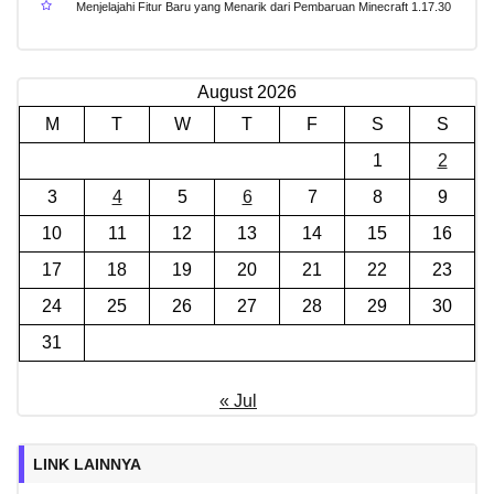
Menjelajahi Fitur Baru yang Menarik dari Pembaruan Minecraft 1.17.30
August 2026
M
T
W
T
F
S
S
1
2
3
4
5
6
7
8
9
10
11
12
13
14
15
16
17
18
19
20
21
22
23
24
25
26
27
28
29
30
31
« Jul
LINK LAINNYA