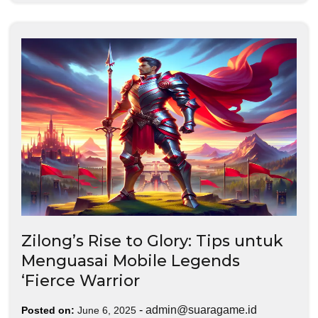
Zilong’s Rise to Glory: Tips untuk
Menguasai Mobile Legends
‘Fierce Warrior
-
admin@suaragame.id
Posted on:
June 6, 2025