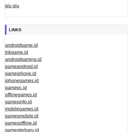
qiu qiu
LINKS
androidgame.id
trikgame.id
androidgaming.id
gameandroid.id
gameiphone.id
iphonegames.id
gamepc.id
offlinegames.id
gamesinfo.id
mobilegames.id
gamesmobile.id
gamesoffline.id
gamesterbaru.id