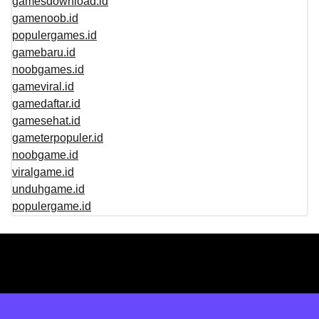
gamesdownload.id
gamenoob.id
populergames.id
gamebaru.id
noobgames.id
gameviral.id
gamedaftar.id
gamesehat.id
gameterpopuler.id
noobgame.id
viralgame.id
unduhgame.id
populergame.id