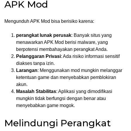
APK Mod
Mengunduh APK Mod bisa berisiko karena:
perangkat lunak perusak
: Banyak situs yang
menawarkan APK Mod berisi malware, yang
berpotensi membahayakan perangkat Anda.
Pelanggaran Privasi
: Ada risiko informasi sensitif
diakses tanpa izin.
Larangan
: Menggunakan mod mungkin melanggar
ketentuan game dan menyebabkan pemblokiran
akun.
Masalah Stabilitas
: Aplikasi yang dimodifikasi
mungkin tidak berfungsi dengan benar atau
menyebabkan game mogok.
Melindungi Perangkat