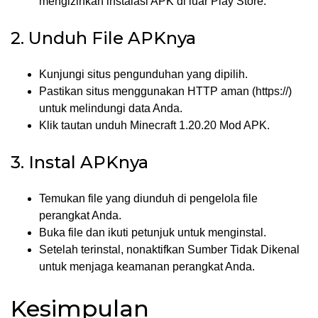
mengizinkan instalasi APK di luar Play Store.
2. Unduh File APKnya
Kunjungi situs pengunduhan yang dipilih.
Pastikan situs menggunakan HTTP aman (https://)
untuk melindungi data Anda.
Klik tautan unduh Minecraft 1.20.20 Mod APK.
3. Instal APKnya
Temukan file yang diunduh di pengelola file
perangkat Anda.
Buka file dan ikuti petunjuk untuk menginstal.
Setelah terinstal, nonaktifkan Sumber Tidak Dikenal
untuk menjaga keamanan perangkat Anda.
Kesimpulan