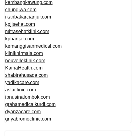
kembangkawung.com
chungiwa.com
ikanbakarcianjur.com
kpjisehat.com
mitrasehatklinik.com
kpbanjar.com
kemanggisanmedical.com
kliniknirmala.com
nouvelleklinik.com
KainaHealth.com
shabirahusada.com
yadikacare.com
astaclinic.com
ibnusinalombok.com
grahamedicalkurdi.com
dyanzacare.com
griyabromoclinic.com