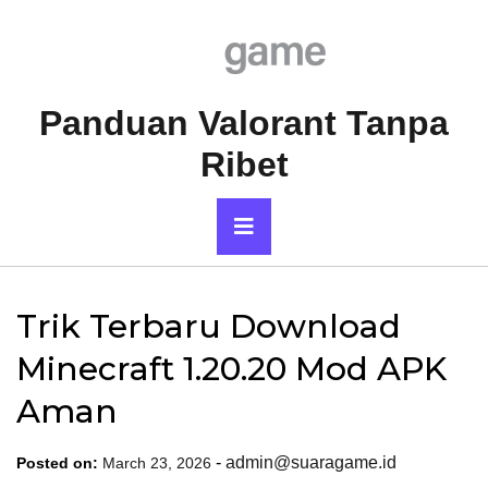
Skip
to
content
Panduan Valorant Tanpa
Ribet
Primary
Menu
Trik Terbaru Download
Minecraft 1.20.20 Mod APK
Aman
-
admin@suaragame.id
Posted on:
March 23, 2026