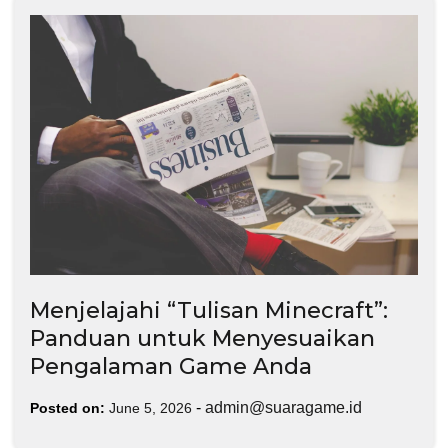
Menjelajahi “Tulisan Minecraft”:
Panduan untuk Menyesuaikan
Pengalaman Game Anda
-
admin@suaragame.id
Posted on:
June 5, 2026