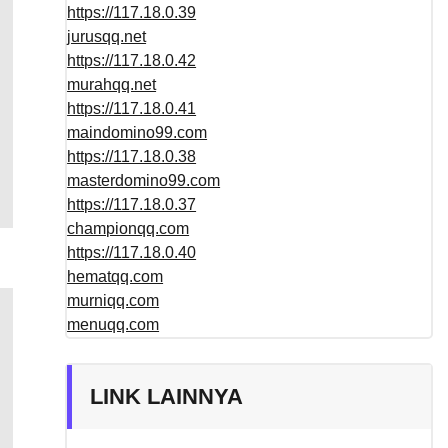
https://117.18.0.39
jurusqq.net
https://117.18.0.42
murahqq.net
https://117.18.0.41
maindomino99.com
https://117.18.0.38
masterdomino99.com
https://117.18.0.37
championqq.com
https://117.18.0.40
hematqq.com
murniqq.com
menuqq.com
LINK LAINNYA