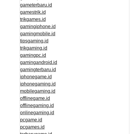
gameterbaru.id
gamestrik.id
trikgames.id
gamingiphone.id
gamingmobile.id
tipsgaming.id
trikgaming.id
gamingpc.id
gamingandroid.id
gamingterbaru.id
iphonegame.id
iphonegaming.id
mobilegaming.id
offlinegame.id
offlinegaming.id
onlinegaming.id
pcgame.id
pcgames.id