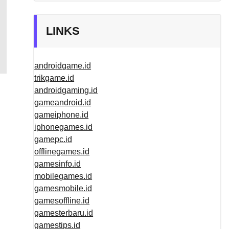
LINKS
androidgame.id
trikgame.id
androidgaming.id
gameandroid.id
gameiphone.id
iphonegames.id
gamepc.id
offlinegames.id
gamesinfo.id
mobilegames.id
gamesmobile.id
gamesoffline.id
gamesterbaru.id
gamestips.id