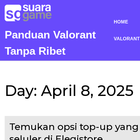
Skip
to
content
HOME
Panduan Valorant
VALORANT
Tanpa Ribet
Day:
April 8, 2025
Temukan opsi top-up yang
seluler di Elegistore