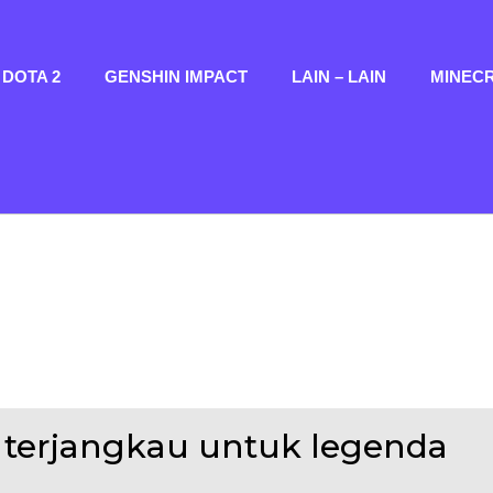
DOTA 2
GENSHIN IMPACT
LAIN – LAIN
MINEC
 terjangkau untuk legenda