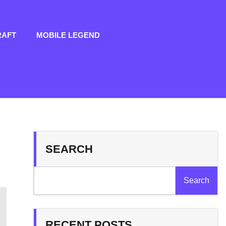
RAFT
MOBILE LEGEND
SEARCH
Search
RECENT POSTS