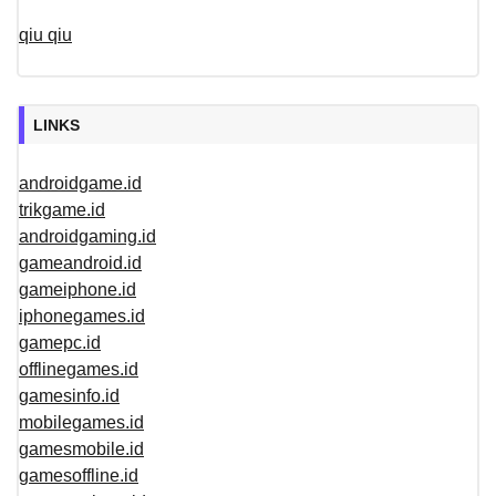
qiu qiu
LINKS
androidgame.id
trikgame.id
androidgaming.id
gameandroid.id
gameiphone.id
iphonegames.id
gamepc.id
offlinegames.id
gamesinfo.id
mobilegames.id
gamesmobile.id
gamesoffline.id