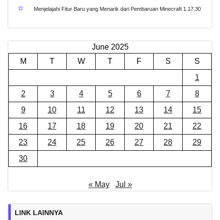
Menjelajahi Fitur Baru yang Menarik dari Pembaruan Minecraft 1.17.30
June 2025
M
T
W
T
F
S
S
1
2
3
4
5
6
7
8
9
10
11
12
13
14
15
16
17
18
19
20
21
22
23
24
25
26
27
28
29
30
« May
Jul »
LINK LAINNYA