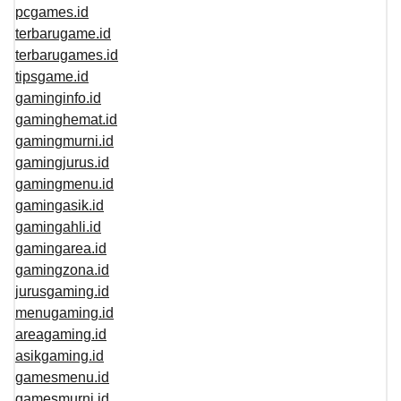
pcgames.id
terbarugame.id
terbarugames.id
tipsgame.id
gaminginfo.id
gaminghemat.id
gamingmurni.id
gamingjurus.id
gamingmenu.id
gamingasik.id
gamingahli.id
gamingarea.id
gamingzona.id
jurusgaming.id
menugaming.id
areagaming.id
asikgaming.id
gamesmenu.id
gamesmurni.id