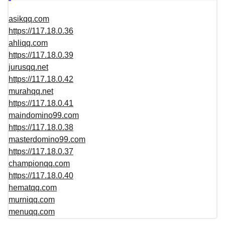
asikqq.com
https://117.18.0.36
ahliqq.com
https://117.18.0.39
jurusqq.net
https://117.18.0.42
murahqq.net
https://117.18.0.41
maindomino99.com
https://117.18.0.38
masterdomino99.com
https://117.18.0.37
championqq.com
https://117.18.0.40
hematqq.com
murniqq.com
menuqq.com