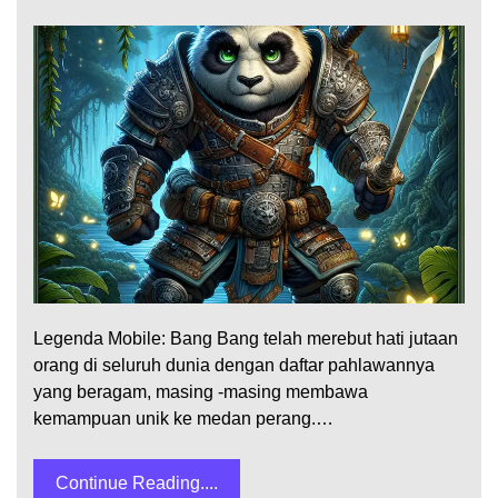
Legenda Mobile: Bang Bang telah merebut hati jutaan
orang di seluruh dunia dengan daftar pahlawannya
yang beragam, masing -masing membawa
kemampuan unik ke medan perang.…
Continue Reading....