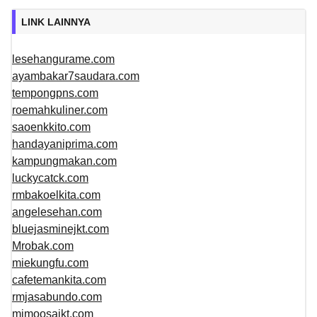
LINK LAINNYA
lesehangurame.com
ayambakar7saudara.com
tempongpns.com
roemahkuliner.com
saoenkkito.com
handayaniprima.com
kampungmakan.com
luckycatck.com
rmbakoelkita.com
angelesehan.com
bluejasminejkt.com
Mrobak.com
miekungfu.com
cafetemankita.com
rmjasabundo.com
mimoosajkt.com