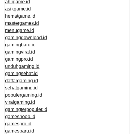
ahligame.id
asikgame.id
hematgame.id
mastergames.id
menugame.id
gamingdownload.id
gamingbaru.id
gamingviral.id
gamingpro.id
unduhgaming.id
gamingsehat.id
daftargaming.id
sehatgaming.id
populergaming.id
viralgaming.id
gamingterpopuler.id
gamesnoob.id
gamespro.id
gamesbaru.id