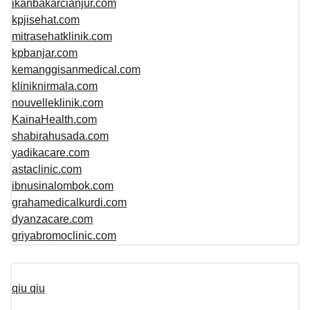
ikanbakarcianjur.com
kpjisehat.com
mitrasehatklinik.com
kpbanjar.com
kemanggisanmedical.com
kliniknirmala.com
nouvelleklinik.com
KainaHealth.com
shabirahusada.com
yadikacare.com
astaclinic.com
ibnusinalombok.com
grahamedicalkurdi.com
dyanzacare.com
griyabromoclinic.com
qiu qiu