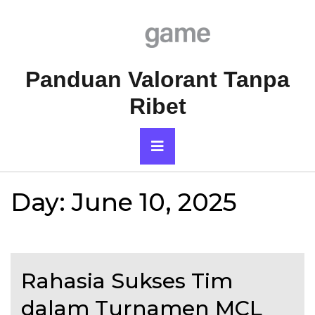
Skip
to
content
Panduan Valorant Tanpa
Ribet
Primary
Menu
Day:
June 10, 2025
Rahasia Sukses Tim
dalam Turnamen MCL