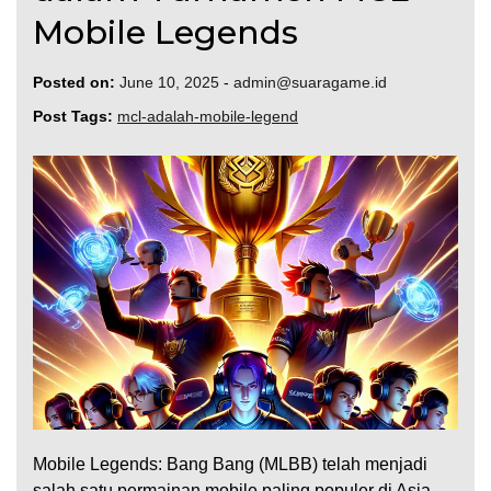
Mobile Legends
Posted on:
June 10, 2025
-
admin@suaragame.id
Post Tags:
mcl-adalah-mobile-legend
Mobile Legends: Bang Bang (MLBB) telah menjadi
salah satu permainan mobile paling populer di Asia