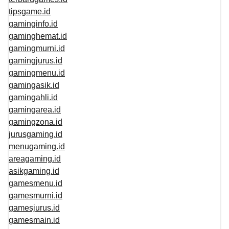
tipsgame.id
gaminginfo.id
gaminghemat.id
gamingmurni.id
gamingjurus.id
gamingmenu.id
gamingasik.id
gamingahli.id
gamingarea.id
gamingzona.id
jurusgaming.id
menugaming.id
areagaming.id
asikgaming.id
gamesmenu.id
gamesmurni.id
gamesjurus.id
gamesmain.id