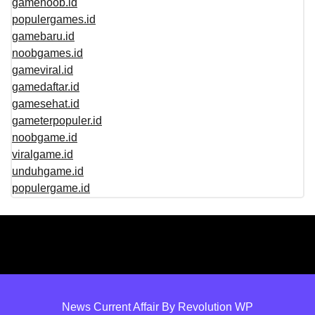
gamenoob.id
populergames.id
gamebaru.id
noobgames.id
gameviral.id
gamedaftar.id
gamesehat.id
gameterpopuler.id
noobgame.id
viralgame.id
unduhgame.id
populergame.id
News Current Affair By Revolution WP