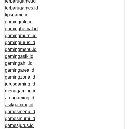
terbarugame.id
terbarugames.id
tipsgame.id
gaminginfo.id
gaminghemat.id
gamingmurni.id
gamingjurus.id
gamingmenu.id
gamingasik.id
gamingahli.id
gamingarea.id
gamingzona.id
jurusgaming.id
menugaming.id
areagaming.id
asikgaming.id
gamesmenu.id
gamesmurni.id
gamesjurus.id