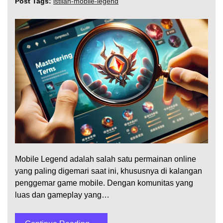
Post Tags:
istilah-mobile-legend
Mobile Legend adalah salah satu permainan online
yang paling digemari saat ini, khususnya di kalangan
penggemar game mobile. Dengan komunitas yang
luas dan gameplay yang…