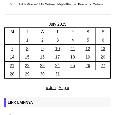
Unduh Minecraft APK Terbaru: Jelajahi Fitur dan Pembaruan Terbaru
July 2025
M
T
W
T
F
S
S
1
2
3
4
5
6
7
8
9
10
11
12
13
14
15
16
17
18
19
20
21
22
23
24
25
26
27
28
29
30
31
« Jun
Aug »
LINK LAINNYA