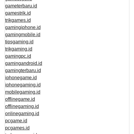
gameterbaru.id
gamestrik.id
trikgames.id
gamingiphone.id
gamingmobile.id
tipsgaming.id
trikgaming.id
gamingpc.id
gamingandroid.id
gamingterbaru.id
iphonegame.id
iphonegaming.id
mobilegaming.id
offlinegame.id
offlinegaming.id
onlinegaming.id
pcgame.id
pcgames.id