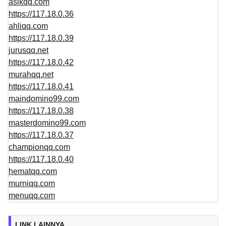
asikqq.com
https://117.18.0.36
ahliqq.com
https://117.18.0.39
jurusqq.net
https://117.18.0.42
murahqq.net
https://117.18.0.41
maindomino99.com
https://117.18.0.38
masterdomino99.com
https://117.18.0.37
championqq.com
https://117.18.0.40
hematqq.com
murniqq.com
menuqq.com
LINK LAINNYA