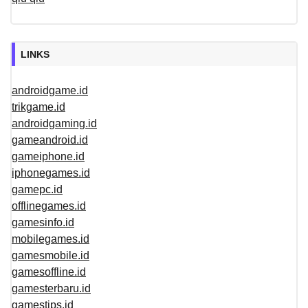
LINKS
androidgame.id
trikgame.id
androidgaming.id
gameandroid.id
gameiphone.id
iphonegames.id
gamepc.id
offlinegames.id
gamesinfo.id
mobilegames.id
gamesmobile.id
gamesoffline.id
gamesterbaru.id
gamestips.id