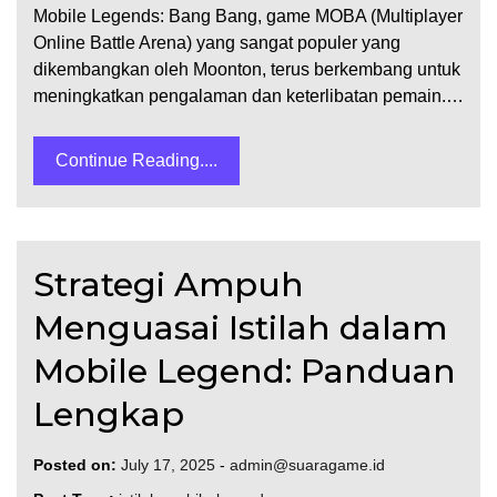
Mobile Legends: Bang Bang, game MOBA (Multiplayer
Online Battle Arena) yang sangat populer yang
dikembangkan oleh Moonton, terus berkembang untuk
meningkatkan pengalaman dan keterlibatan pemain.…
Continue Reading....
Strategi Ampuh
Menguasai Istilah dalam
Mobile Legend: Panduan
Lengkap
Posted on:
July 17, 2025
-
admin@suaragame.id