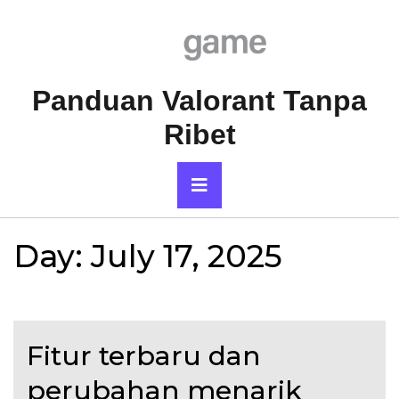
Skip
to
content
Panduan Valorant Tanpa
Ribet
Primary
Menu
Day:
July 17, 2025
Fitur terbaru dan
perubahan menarik