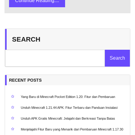
Continue Reading....
SEARCH
Search
RECENT POSTS
Yang Baru di Minecraft Pocket Edition 1.20: Fitur dan Pembaruan
Unduh Minecraft 1.21.44 APK: Fitur Terbaru dan Panduan Instalasi
Unduh APK Gratis Minecraft: Jelajahi dan Berkreasi Tanpa Batas
Menjelajahi Fitur Baru yang Menarik dari Pembaruan Minecraft 1.17.30