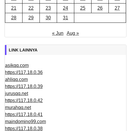
21
22
23
24
25
26
27
28
29
30
31
« Jun
Aug »
LINK LAINNYA
asikqq.com
https://117.18.0.36
ahliqq.com
https://117.18.0.39
jurusqq.net
https://117.18.0.42
murahqq.net
https://117.18.0.41
maindomino99.com
https://117.18.0.38