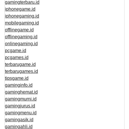
gamingterbaru.id
iphonegame.id
iphonegaming.id
mobilegaming.id
offlinegame.id
offlinegaming.id
onlinegaming.id
pcgame.id
pcgames.id
terbarugame.id
terbarugames.id
tipsgame.id
gaminginfo.id
gaminghemat.id
gamingmurni.id
gamingjurus.id
gamingmenu.id
gamingasik.id
gamingahli.id