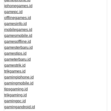
iphonegames.id
gamepc.id
offlinegames.id
gamesinfo.id
mobilegames.id
gamesmobile.id
gamesoffline.id
gamesterbaru.id
gamestips.id
gameterbaru.id
gamestrik.id
trikgames.id
gamingiphone.id
gamingmobile.id
tipsgaming.id
trikgaming.id
gamingpc.id
gamingandroid.id