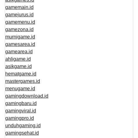
gamemain.id
gamejurus.id
gamemenu.id
gamezona.id
murnigame.id
gamesarea.id
gamearea.id
ahligame.id
asikgame.id
hematgame.id
mastergames.id
menugame.id
gamingdownload.id
gamingbaru.id
gamingviral.id
gamingpro.id
unduhgaming.id
gamingsehat.id