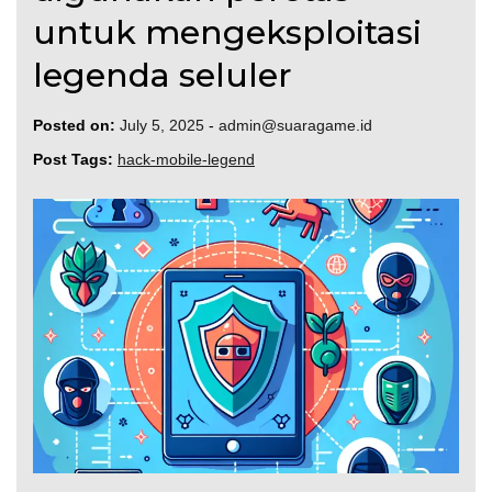
untuk mengeksploitasi
legenda seluler
Posted on:
July 5, 2025
-
admin@suaragame.id
Post Tags:
hack-mobile-legend