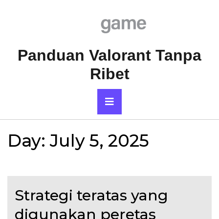
Skip
to
content
Panduan Valorant Tanpa
Ribet
Primary
Menu
Day:
July 5, 2025
Strategi teratas yang
digunakan peretas