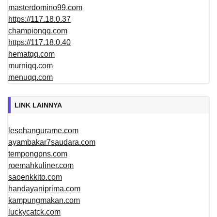
masterdomino99.com
https://117.18.0.37
championqq.com
https://117.18.0.40
hematqq.com
murniqq.com
menuqq.com
LINK LAINNYA
lesehangurame.com
ayambakar7saudara.com
tempongpns.com
roemahkuliner.com
saoenkkito.com
handayaniprima.com
kampungmakan.com
luckycatck.com