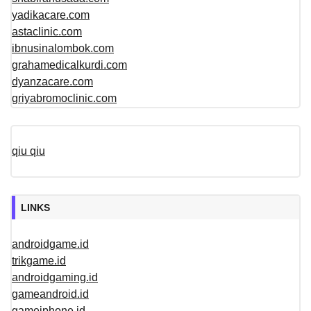
yadikacare.com
astaclinic.com
ibnusinalombok.com
grahamedicalkurdi.com
dyanzacare.com
griyabromoclinic.com
qiu qiu
LINKS
androidgame.id
trikgame.id
androidgaming.id
gameandroid.id
gameiphone.id