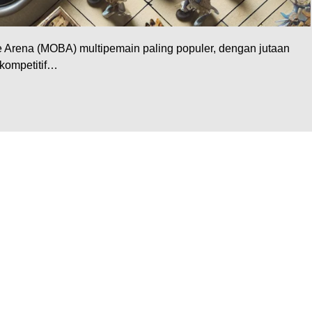
 Arena (MOBA) multipemain paling populer, dengan jutaan
 kompetitif…