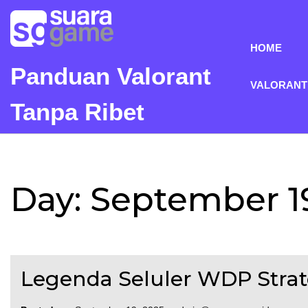
Skip
to
content
HOME
Panduan Valorant
VALORANT
Tanpa Ribet
Day:
September 19
Legenda Seluler WDP Stra