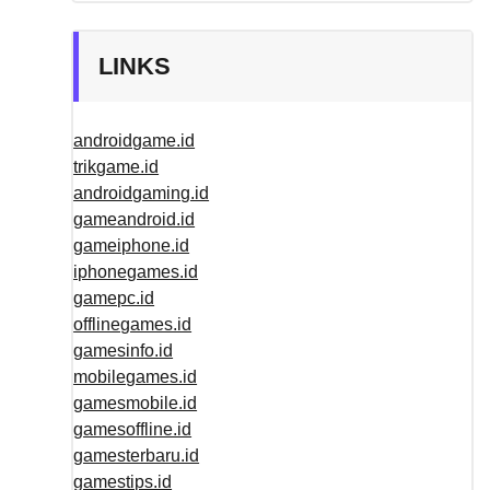
LINKS
androidgame.id
trikgame.id
androidgaming.id
gameandroid.id
gameiphone.id
iphonegames.id
gamepc.id
offlinegames.id
gamesinfo.id
mobilegames.id
gamesmobile.id
gamesoffline.id
gamesterbaru.id
gamestips.id