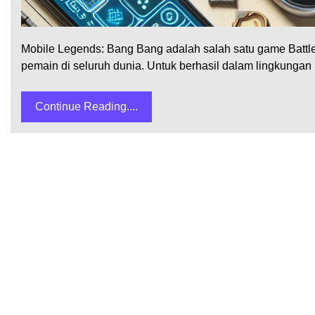
Mobile Legends: Bang Bang adalah salah satu game Battle
pemain di seluruh dunia. Untuk berhasil dalam lingkungan
Continue Reading....