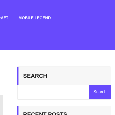
RAFT
MOBILE LEGEND
SEARCH
Search
RECENT POSTS