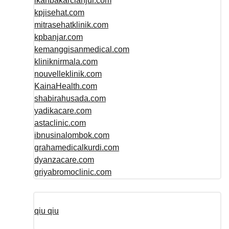
ikanbakarcianjur.com
kpjisehat.com
mitrasehatklinik.com
kpbanjar.com
kemanggisanmedical.com
kliniknirmala.com
nouvelleklinik.com
KainaHealth.com
shabirahusada.com
yadikacare.com
astaclinic.com
ibnusinalombok.com
grahamedicalkurdi.com
dyanzacare.com
griyabromoclinic.com
qiu qiu