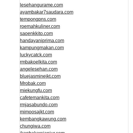
lesehangurame.com
ayambakar7saudara.com
tempongpns.com
roemahkuliner.com
saoenkkito.com
handayaniprima.com
kampungmakan.com
luckycatck.com
rmbakoelkita.com
angelesehan.com
bluejasminejkt.com
Mrobak.com
miekungfu.com
cafetemankita.com
rmjasabundo.com
mimoosajkt.com
kembangkawung.com
chungiwa.com