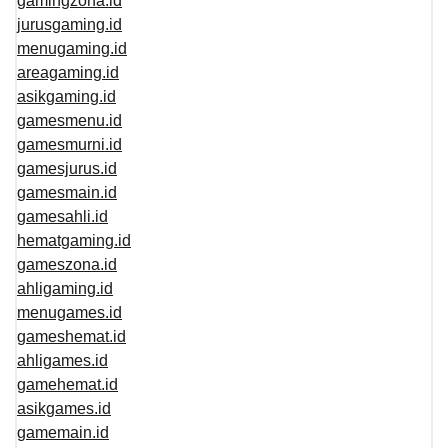
gamingzona.id
jurusgaming.id
menugaming.id
areagaming.id
asikgaming.id
gamesmenu.id
gamesmurni.id
gamesjurus.id
gamesmain.id
gamesahli.id
hematgaming.id
gameszona.id
ahligaming.id
menugames.id
gameshemat.id
ahligames.id
gamehemat.id
asikgames.id
gamemain.id