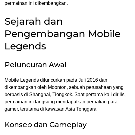
permainan ini dikembangkan.
Sejarah dan
Pengembangan Mobile
Legends
Peluncuran Awal
Mobile Legends diluncurkan pada Juli 2016 dan
dikembangkan oleh Moonton, sebuah perusahaan yang
berbasis di Shanghai, Tiongkok. Saat pertama kali dirilis,
permainan ini langsung mendapatkan perhatian para
gamer, terutama di kawasan Asia Tenggara.
Konsep dan Gameplay