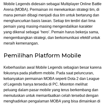
Mobile Legends didesain sebagai Multiplayer Online Battle
Arena (MOBA). Permainan ini menekankan strategi tim, di
mana pemain dibagi menjadi dua tim untuk bertarung dan
menghancurkan basis lawan. Setiap tim terdiri dari lima
pemain yang masing-masing mengendalikan karakter
yang dikenal sebagai ‘hero’. Pemain harus bekerja sama,
mengembangkan strategi, dan berkomunikasi efektif untuk
meraih kemenangan.
Pemilihan Platform Mobile
Keberhasilan awal Mobile Legends sebagian besar karena
fokusnya pada platform mobile. Pada saat peluncuran,
kebanyakan permainan MOBA seperti Dota 2 dan League
of Legends hanya tersedia di PC. Moonton melihat
peluang dalam pasar mobile yang terus berkembang dan
memutuskan untuk memanfaatkan celah tersebut dengan
menghadirkan pengalaman MOBA yang bisa dimainkan di