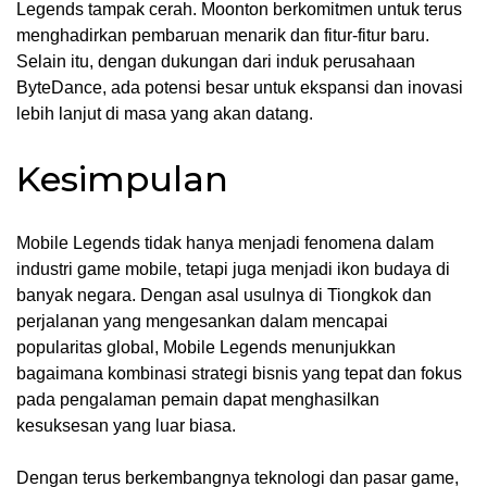
Legends tampak cerah. Moonton berkomitmen untuk terus
menghadirkan pembaruan menarik dan fitur-fitur baru.
Selain itu, dengan dukungan dari induk perusahaan
ByteDance, ada potensi besar untuk ekspansi dan inovasi
lebih lanjut di masa yang akan datang.
Kesimpulan
Mobile Legends tidak hanya menjadi fenomena dalam
industri game mobile, tetapi juga menjadi ikon budaya di
banyak negara. Dengan asal usulnya di Tiongkok dan
perjalanan yang mengesankan dalam mencapai
popularitas global, Mobile Legends menunjukkan
bagaimana kombinasi strategi bisnis yang tepat dan fokus
pada pengalaman pemain dapat menghasilkan
kesuksesan yang luar biasa.
Dengan terus berkembangnya teknologi dan pasar game,