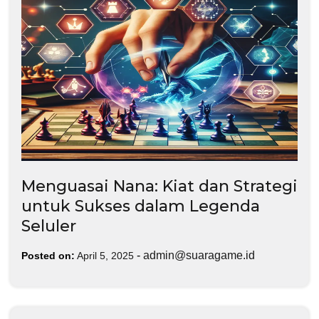
Menguasai Nana: Kiat dan Strategi
untuk Sukses dalam Legenda
Seluler
-
admin@suaragame.id
Posted on:
April 5, 2025