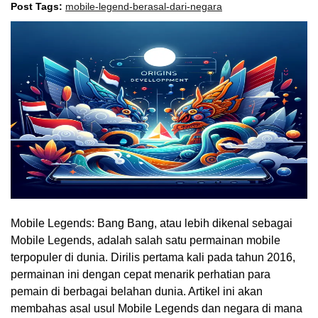
Post Tags:
mobile-legend-berasal-dari-negara
Mobile Legends: Bang Bang, atau lebih dikenal sebagai
Mobile Legends, adalah salah satu permainan mobile
terpopuler di dunia. Dirilis pertama kali pada tahun 2016,
permainan ini dengan cepat menarik perhatian para
pemain di berbagai belahan dunia. Artikel ini akan
membahas asal usul Mobile Legends dan negara di mana