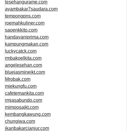
lesehangurame.com
ayambakar7saudara.com
tempongpns.com
roemahkuliner.com
saoenkkito.com
handayaniprima.com
kampungmakan.com
luckycatck.com
rmbakoelkita.com
angelesehan.com
bluejasminejkt.com
Mrobak.com
miekungfu.com
cafetemankita.com
rmjasabundo.com
mimoosajkt.com
kembangkawung.com
chungiwa.com
ikanbakarcianjur.com