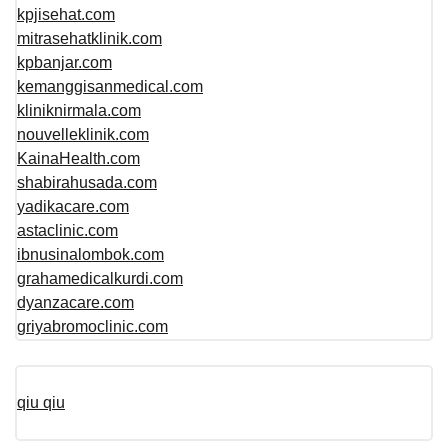
kpjisehat.com
mitrasehatklinik.com
kpbanjar.com
kemanggisanmedical.com
kliniknirmala.com
nouvelleklinik.com
KainaHealth.com
shabirahusada.com
yadikacare.com
astaclinic.com
ibnusinalombok.com
grahamedicalkurdi.com
dyanzacare.com
griyabromoclinic.com
qiu qiu