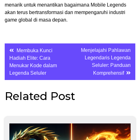
menarik untuk menantikan bagaimana Mobile Legends
akan terus bertransformasi dan mempengaruhi industri
game global di masa depan.
Post
Menjelajahi Pahlawan
Membuka Kunci
Legendaris Legenda
Hadiah Elite: Cara
navigation
Seluler: Panduan
Menukar Kode dalam
Legenda Seluler
Komprehensif
Related Post