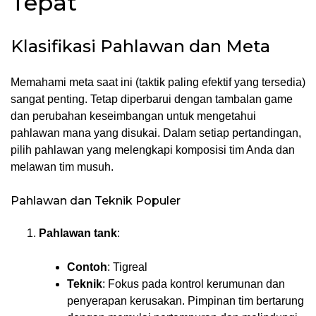
Tepat
Klasifikasi Pahlawan dan Meta
Memahami meta saat ini (taktik paling efektif yang tersedia)
sangat penting. Tetap diperbarui dengan tambalan game
dan perubahan keseimbangan untuk mengetahui
pahlawan mana yang disukai. Dalam setiap pertandingan,
pilih pahlawan yang melengkapi komposisi tim Anda dan
melawan tim musuh.
Pahlawan dan Teknik Populer
Pahlawan tank
:
Contoh
: Tigreal
Teknik
: Fokus pada kontrol kerumunan dan
penyerapan kerusakan. Pimpinan tim bertarung