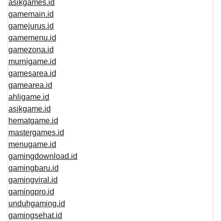
asikgames.id
gamemain.id
gamejurus.id
gamemenu.id
gamezona.id
murnigame.id
gamesarea.id
gamearea.id
ahligame.id
asikgame.id
hematgame.id
mastergames.id
menugame.id
gamingdownload.id
gamingbaru.id
gamingviral.id
gamingpro.id
unduhgaming.id
gamingsehat.id