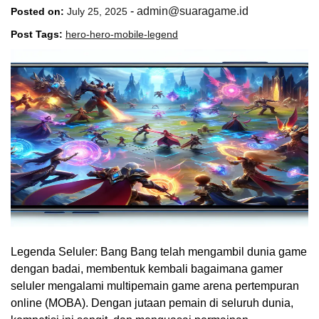
-
admin@suaragame.id
Posted on:
July 25, 2025
Post Tags:
hero-hero-mobile-legend
Legenda Seluler: Bang Bang telah mengambil dunia game
dengan badai, membentuk kembali bagaimana gamer
seluler mengalami multipemain game arena pertempuran
online (MOBA). Dengan jutaan pemain di seluruh dunia,