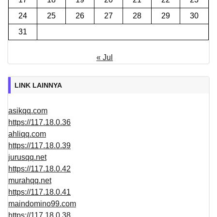
24
25
26
27
28
29
30
31
« Jul
LINK LAINNYA
asikqq.com
https://117.18.0.36
ahliqq.com
https://117.18.0.39
jurusqq.net
https://117.18.0.42
murahqq.net
https://117.18.0.41
maindomino99.com
https://117.18.0.38