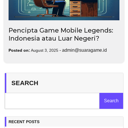
Pencipta Game Mobile Legends:
Indonesia atau Luar Negeri?
-
admin@suaragame.id
Posted on:
August 3, 2025
SEARCH
Search
RECENT POSTS