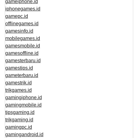
gameiphone.id
iphonegames.id
gamepc.id
offlinegames.id
gamesinfo.id
mobilegames.id
gamesmobile.id
gamesoffline.id
gamesterbaru.id
gamestips.id
gameterbaru.id
gamestrik.id
trikgames.id
gamingiphone.id
gamingmobile.id
tipsgaming.id
trikgaming.id
gamingpc.id
gamingandroid.id