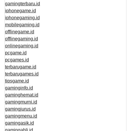
gamingterbaru.id
iphonegame.id
iphonegaming.id
mobilegaming.id
offlinegame.id
offlinegaming.id
onlinegaming.id
pcgame.id
pcgames.id
terbarugame.id
terbarugames.id
tipsgame.id
gaminginfo.id
gaminghemat.id
gamingmurni.id
gamingjurus.id
gamingmenu.id
gamingasik.id
gamingahli.id