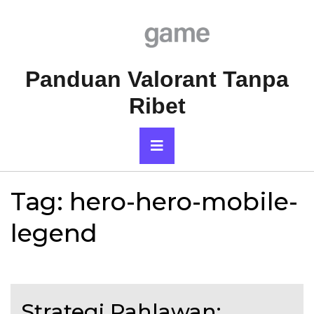
Skip
to
content
Panduan Valorant Tanpa
Ribet
Primary
Menu
Tag:
hero-hero-mobile-
legend
Strategi Pahlawan: