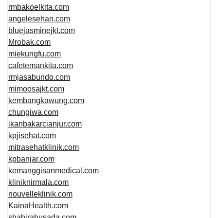
rmbakoelkita.com
angelesehan.com
bluejasminejkt.com
Mrobak.com
miekungfu.com
cafetemankita.com
rmjasabundo.com
mimoosajkt.com
kembangkawung.com
chungiwa.com
ikanbakarcianjur.com
kpjisehat.com
mitrasehatklinik.com
kpbanjar.com
kemanggisanmedical.com
kliniknirmala.com
nouvelleklinik.com
KainaHealth.com
shabirahusada.com