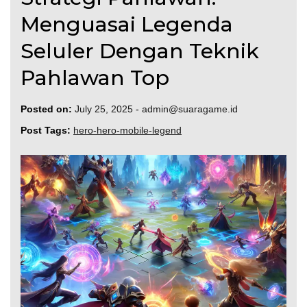
Menguasai Legenda
Seluler Dengan Teknik
Pahlawan Top
Posted on:
July 25, 2025
-
admin@suaragame.id
Post Tags:
hero-hero-mobile-legend