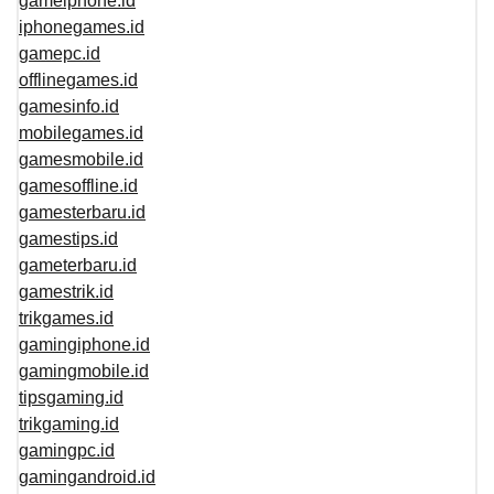
gameiphone.id
iphonegames.id
gamepc.id
offlinegames.id
gamesinfo.id
mobilegames.id
gamesmobile.id
gamesoffline.id
gamesterbaru.id
gamestips.id
gameterbaru.id
gamestrik.id
trikgames.id
gamingiphone.id
gamingmobile.id
tipsgaming.id
trikgaming.id
gamingpc.id
gamingandroid.id