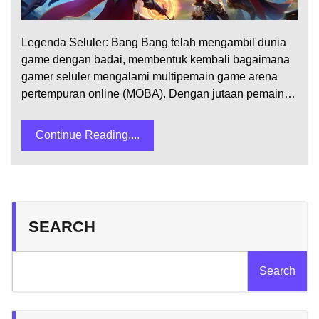
Legenda Seluler: Bang Bang telah mengambil dunia
game dengan badai, membentuk kembali bagaimana
gamer seluler mengalami multipemain game arena
pertempuran online (MOBA). Dengan jutaan pemain…
Continue Reading....
SEARCH
Search