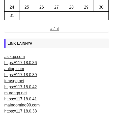
24
25
26
27
28
29
30
31
« Jul
LINK LAINNYA
asikqq.com
https://117.18.0.36
ahliqq.com
https://117.18.0.39
jurusqq.net
https://117.18.0.42
murahqq.net
https://117.18.0.41
maindomino99.com
https://117.18.0.38