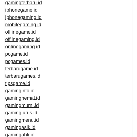
gamingterbaru.id
iphonegame.id
iphonegaming.id
mobilegaming.id
offlinegame.id
offlinegaming.id
onlinegaming.id
pcgame.id
pcgames.id
terbarugame.id
terbarugames.id
tipsgame.id
gaminginfo.id
gaminghemat.id
gamingmurni.id
gamingjurus.id
gamingmenu.id
gamingasik.id
gamingahli.id