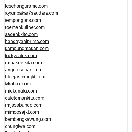
lesehangurame.com
ayambakar7saudara.com
tempongpns.com
roemahkuliner.com
saoenkkito.com
handayaniprima.com
kampungmakan.com
luckycatck.com
rmbakoelkita.com
angelesehan.com
bluejasminejkt.com
Mrobak.com
miekungfu.com
cafetemankita.com
rmjasabundo.com
mimoosajkt.com
kembangkawung.com
chungiwa.com