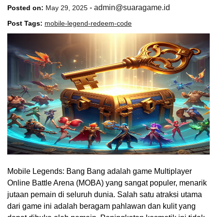
-
admin@suaragame.id
Posted on:
May 29, 2025
Post Tags:
mobile-legend-redeem-code
Mobile Legends: Bang Bang adalah game Multiplayer
Online Battle Arena (MOBA) yang sangat populer, menarik
jutaan pemain di seluruh dunia. Salah satu atraksi utama
dari game ini adalah beragam pahlawan dan kulit yang