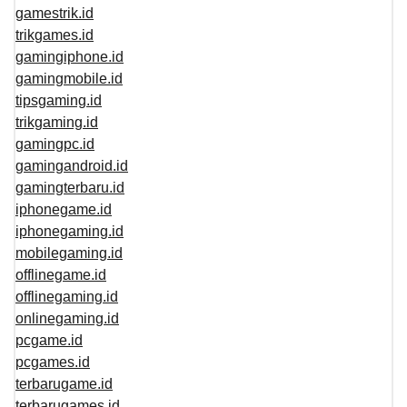
gamestrik.id
trikgames.id
gamingiphone.id
gamingmobile.id
tipsgaming.id
trikgaming.id
gamingpc.id
gamingandroid.id
gamingterbaru.id
iphonegame.id
iphonegaming.id
mobilegaming.id
offlinegame.id
offlinegaming.id
onlinegaming.id
pcgame.id
pcgames.id
terbarugame.id
terbarugames.id