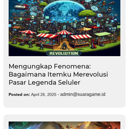
Mengungkap Fenomena:
Bagaimana Itemku Merevolusi
Pasar Legenda Seluler
-
admin@suaragame.id
Posted on:
April 26, 2025