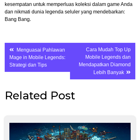
kesempatan untuk memperluas koleksi dalam game Anda
dan nikmati dunia legenda seluler yang mendebarkan:
Bang Bang.
Post
Cara Mudah Top Up
Menguasai Pahlawan
Mobile Legends dan
Mage in Mobile Legends:
navigation
Mendapatkan Diamond
Strategi dan Tips
Lebih Banyak
Related Post