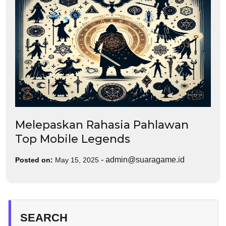
Melepaskan Rahasia Pahlawan
Top Mobile Legends
-
admin@suaragame.id
Posted on:
May 15, 2025
SEARCH