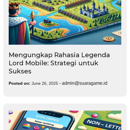
Mengungkap Rahasia Legenda
Lord Mobile: Strategi untuk
Sukses
-
admin@suaragame.id
Posted on:
June 26, 2025