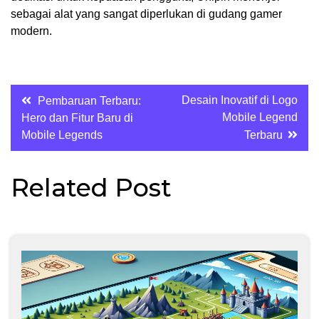
sebagai alat yang sangat diperlukan di gudang gamer
modern.
Post
Desain Inovatif di Logo
Pembaruan Terbaru:
Mobile Legend
Hero dan Fitur Baru di
navigation
Mobile Legends
Terbaru
Related Post