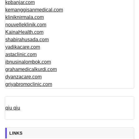
kpbanjar.com
kemanggisanmedical.com
kliniknirmala.com
nouvelleklinik.com
KainaHealth.com
shabirahusada.com
yadikacare.com
astaclinic.com
ibnusinalombok.com
grahamedicalkurdi.com
dyanzacare.com
griyabromoclinic.com
qiu qiu
LINKS