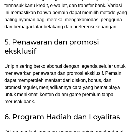
termasuk kartu kredit, e-wallet, dan transfer bank. Variasi
ini memastikan bahwa pemain dapat memilih metode yang
paling nyaman bagi mereka, mengakomodasi pengguna
dari berbagai latar belakang dan preferensi keuangan.
5. Penawaran dan promosi
eksklusif
Unipin sering berkolaborasi dengan legenda seluler untuk
menawarkan penawaran dan promosi eksklusif. Pemain
dapat memperoleh manfaat dari diskon, bonus, dan
promosi reguler, menjadikannya cara yang hemat biaya
untuk menikmati konten dalam game premium tanpa
merusak bank.
6. Program Hadiah dan Loyalitas
Di luar manfaat langsung, pengguna unipin reguler dapat