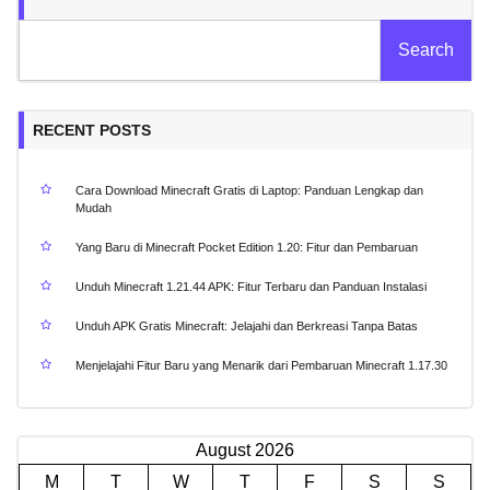
Search
RECENT POSTS
Cara Download Minecraft Gratis di Laptop: Panduan Lengkap dan
Mudah
Yang Baru di Minecraft Pocket Edition 1.20: Fitur dan Pembaruan
Unduh Minecraft 1.21.44 APK: Fitur Terbaru dan Panduan Instalasi
Unduh APK Gratis Minecraft: Jelajahi dan Berkreasi Tanpa Batas
Menjelajahi Fitur Baru yang Menarik dari Pembaruan Minecraft 1.17.30
August 2026
M
T
W
T
F
S
S