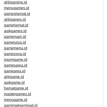
ahligaming.id
menugames.id
gameshemat.id
ahligames.id
gamehemat.id
asikgames.id
gamemain.id
gamejurus.id
gamemenu.id
gamezona.id
murnigame.id
gamesarea.id
gamearea.id
ahligame.id
asikgame.id
hematgame.id
mastergames.id
menugame.id
gamingdownload.id