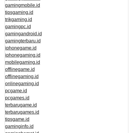
gamingmobile.id
tipsgaming.id
trikgaming.id
gamingpc.id
gamingandroid.id
gamingterbaru.id
iphonegame.id
iphonegaming.id
mobilegaming.id
offlinegame.id
offlinegaming.id
onlinegaming.id
pcgame.id
pcgames.id
terbarugame.id
terbarugames.id
tipsgame.id
gaminginfo.id