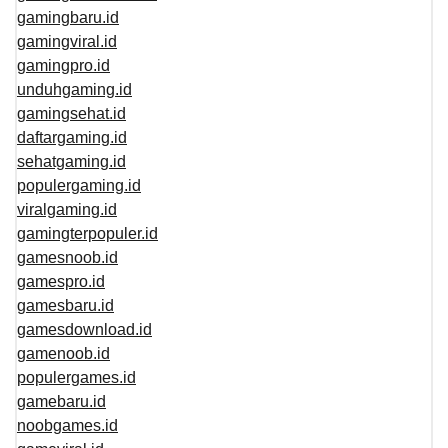
gamingbaru.id
gamingviral.id
gamingpro.id
unduhgaming.id
gamingsehat.id
daftargaming.id
sehatgaming.id
populergaming.id
viralgaming.id
gamingterpopuler.id
gamesnoob.id
gamespro.id
gamesbaru.id
gamesdownload.id
gamenoob.id
populergames.id
gamebaru.id
noobgames.id