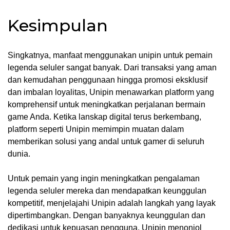
Kesimpulan
Singkatnya, manfaat menggunakan unipin untuk pemain
legenda seluler sangat banyak. Dari transaksi yang aman
dan kemudahan penggunaan hingga promosi eksklusif
dan imbalan loyalitas, Unipin menawarkan platform yang
komprehensif untuk meningkatkan perjalanan bermain
game Anda. Ketika lanskap digital terus berkembang,
platform seperti Unipin memimpin muatan dalam
memberikan solusi yang andal untuk gamer di seluruh
dunia.
Untuk pemain yang ingin meningkatkan pengalaman
legenda seluler mereka dan mendapatkan keunggulan
kompetitif, menjelajahi Unipin adalah langkah yang layak
dipertimbangkan. Dengan banyaknya keunggulan dan
dedikasi untuk kepuasan pengguna, Unipin menonjol