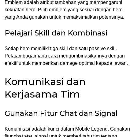
Emblem adalah atribut tambahan yang mempengaruhi
kekuatan hero. Pilih emblem yang sesuai dengan hero
yang Anda gunakan untuk memaksimalkan potensinya.
Pelajari Skill dan Kombinasi
Setiap hero memiliki tiga skill dan satu passive skill.
Pelajari bagaimana cara mengombinasikannya dengan
efektif untuk memberikan damage optimal kepada lawan.
Komunikasi dan
Kerjasama Tim
Gunakan Fitur Chat dan Signal
Komunikasi adalah kunci dalam Mobile Legend. Gunakan
fitur chat atau signal untuk memberi tahu tim tentang