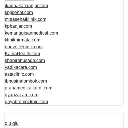
ikanbakarcianjur.com
kpjisehat.com
mitrasehatklinik.com
kpbanjar.com
kemanggisanmedical.com
kliniknirmala.com
nouvelleklinik.com
KainaHealth.com
shabirahusada.com
yadikacare.com
astaclinic.com
ibnusinalombok.com
grahamedicalkurdi.com
dyanzacare.com
griyabromoclinic.com
qiu qiu