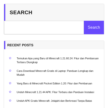
SEARCH
Search
RECENT POSTS
Temukan Apa yang Baru di Minecraft 1.21.60.24: Fitur dan Pembaruan
Terbaru Diungkap
Cara Download Minecraft Gratis di Laptop: Panduan Lengkap dan
Mudah
Yang Baru di Minecraft Pocket Edition 1.20: Fitur dan Pembaruan
Unduh Minecraft 1.21.44 APK: Fitur Terbaru dan Panduan Instalasi
Unduh APK Gratis Minecraft: Jelajahi dan Berkreasi Tanpa Batas