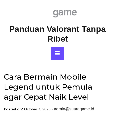
Skip
to
content
Panduan Valorant Tanpa
Ribet
Primary
Menu
Cara Bermain Mobile
Legend untuk Pemula
agar Cepat Naik Level
-
admin@suaragame.id
Posted on:
October 7, 2025