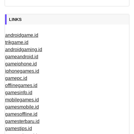
LINKS
androidgame.id
trikgame.id
androidgaming.id
gameandroid.id
gameiphone.id
iphonegames.id
gamepc.id
offlinegames.id
gamesinfo.id
mobilegames.id
gamesmobile.id
gamesoffline.id
gamesterbaru.id
gamestips.id