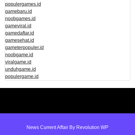
populergames.id
gamebaru.id
noobgames.id
gameviral.id
gamedaftar.id
gamesehat.id
gameterpopuler.id
noobgame.id
viralgame.id
unduhgame.id
populergame.id
News Current Affair By Revolution WP