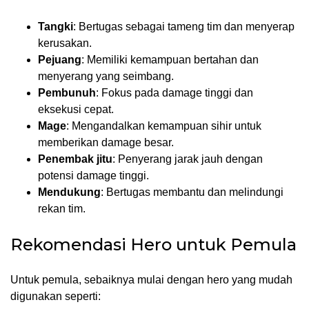
Tangki
: Bertugas sebagai tameng tim dan menyerap
kerusakan.
Pejuang
: Memiliki kemampuan bertahan dan
menyerang yang seimbang.
Pembunuh
: Fokus pada damage tinggi dan
eksekusi cepat.
Mage
: Mengandalkan kemampuan sihir untuk
memberikan damage besar.
Penembak jitu
: Penyerang jarak jauh dengan
potensi damage tinggi.
Mendukung
: Bertugas membantu dan melindungi
rekan tim.
Rekomendasi Hero untuk Pemula
Untuk pemula, sebaiknya mulai dengan hero yang mudah
digunakan seperti: