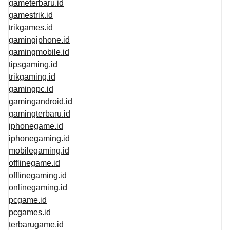
gameterbaru.id
gamestrik.id
trikgames.id
gamingiphone.id
gamingmobile.id
tipsgaming.id
trikgaming.id
gamingpc.id
gamingandroid.id
gamingterbaru.id
iphonegame.id
iphonegaming.id
mobilegaming.id
offlinegame.id
offlinegaming.id
onlinegaming.id
pcgame.id
pcgames.id
terbarugame.id