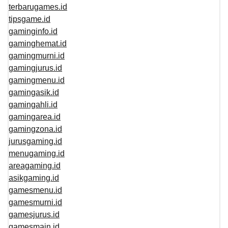
terbarugames.id
tipsgame.id
gaminginfo.id
gaminghemat.id
gamingmurni.id
gamingjurus.id
gamingmenu.id
gamingasik.id
gamingahli.id
gamingarea.id
gamingzona.id
jurusgaming.id
menugaming.id
areagaming.id
asikgaming.id
gamesmenu.id
gamesmurni.id
gamesjurus.id
gamesmain.id