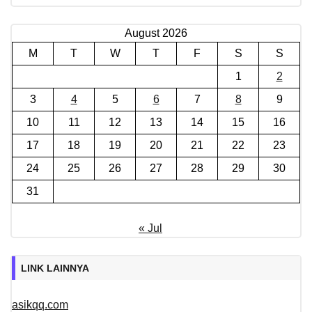
August 2026
M
T
W
T
F
S
S
1
2
3
4
5
6
7
8
9
10
11
12
13
14
15
16
17
18
19
20
21
22
23
24
25
26
27
28
29
30
31
« Jul
LINK LAINNYA
asikqq.com