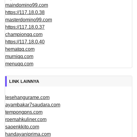
maindomino99.com
https://117.18.0.38
masterdomino99.com
https://117.18.0.37
championqq.com
https://117.18.0.40
hematqq.com
murniqq.com
menuqq.com
LINK LAINNYA
lesehangurame.com
ayambakar7saudara.com
tempongpns.com
roemahkuliner.com
saoenkkito.com
handayaniprima.com