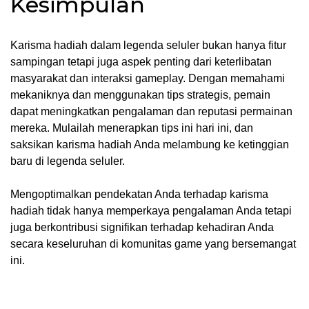
Kesimpulan
Karisma hadiah dalam legenda seluler bukan hanya fitur
sampingan tetapi juga aspek penting dari keterlibatan
masyarakat dan interaksi gameplay. Dengan memahami
mekaniknya dan menggunakan tips strategis, pemain
dapat meningkatkan pengalaman dan reputasi permainan
mereka. Mulailah menerapkan tips ini hari ini, dan
saksikan karisma hadiah Anda melambung ke ketinggian
baru di legenda seluler.
Mengoptimalkan pendekatan Anda terhadap karisma
hadiah tidak hanya memperkaya pengalaman Anda tetapi
juga berkontribusi signifikan terhadap kehadiran Anda
secara keseluruhan di komunitas game yang bersemangat
ini.