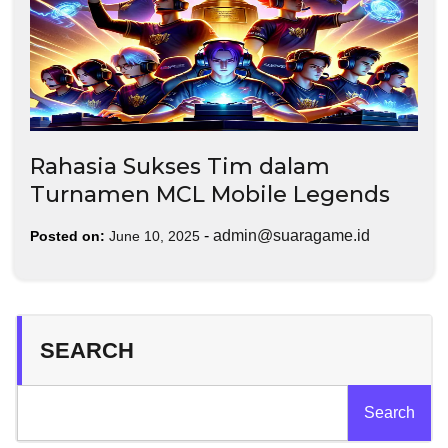
Rahasia Sukses Tim dalam
Turnamen MCL Mobile Legends
-
admin@suaragame.id
Posted on:
June 10, 2025
SEARCH
Search