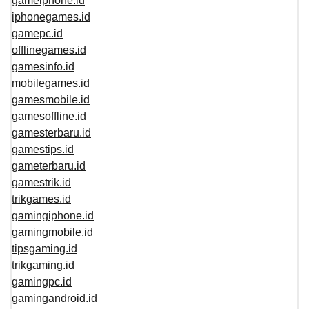
gameiphone.id
iphonegames.id
gamepc.id
offlinegames.id
gamesinfo.id
mobilegames.id
gamesmobile.id
gamesoffline.id
gamesterbaru.id
gamestips.id
gameterbaru.id
gamestrik.id
trikgames.id
gamingiphone.id
gamingmobile.id
tipsgaming.id
trikgaming.id
gamingpc.id
gamingandroid.id