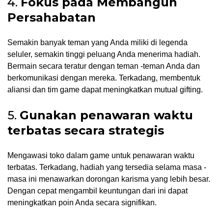
4.
Fokus pada Membangun
Persahabatan
Semakin banyak teman yang Anda miliki di legenda
seluler, semakin tinggi peluang Anda menerima hadiah.
Bermain secara teratur dengan teman -teman Anda dan
berkomunikasi dengan mereka. Terkadang, membentuk
aliansi dan tim game dapat meningkatkan mutual gifting.
5.
Gunakan penawaran waktu
terbatas secara strategis
Mengawasi toko dalam game untuk penawaran waktu
terbatas. Terkadang, hadiah yang tersedia selama masa -
masa ini menawarkan dorongan karisma yang lebih besar.
Dengan cepat mengambil keuntungan dari ini dapat
meningkatkan poin Anda secara signifikan.