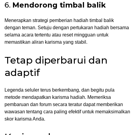
6.
Mendorong timbal balik
Menerapkan strategi pemberian hadiah timbal balik
dengan teman. Setuju dengan pertukaran hadiah bersama
selama acara tertentu atau reset mingguan untuk
memastikan aliran karisma yang stabil.
Tetap diperbarui dan
adaptif
Legenda seluler terus berkembang, dan begitu pula
metode mendapatkan karisma hadiah. Memeriksa
pembaruan dan forum secara teratur dapat memberikan
wawasan tentang cara paling efektif untuk memaksimalkan
skor karisma Anda.