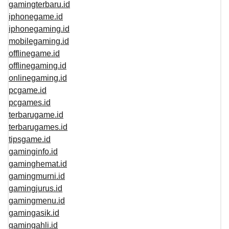
gamingterbaru.id
iphonegame.id
iphonegaming.id
mobilegaming.id
offlinegame.id
offlinegaming.id
onlinegaming.id
pcgame.id
pcgames.id
terbarugame.id
terbarugames.id
tipsgame.id
gaminginfo.id
gaminghemat.id
gamingmurni.id
gamingjurus.id
gamingmenu.id
gamingasik.id
gamingahli.id