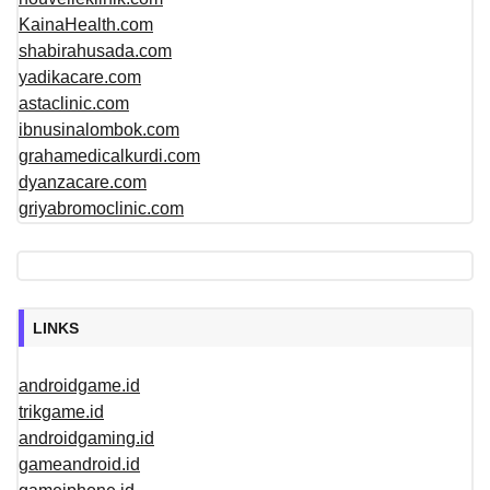
KainaHealth.com
shabirahusada.com
yadikacare.com
astaclinic.com
ibnusinalombok.com
grahamedicalkurdi.com
dyanzacare.com
griyabromoclinic.com
LINKS
androidgame.id
trikgame.id
androidgaming.id
gameandroid.id