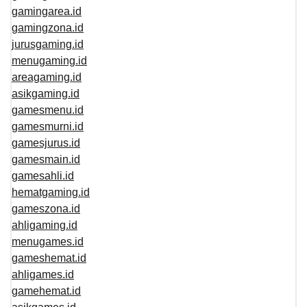
gamingarea.id
gamingzona.id
jurusgaming.id
menugaming.id
areagaming.id
asikgaming.id
gamesmenu.id
gamesmurni.id
gamesjurus.id
gamesmain.id
gamesahli.id
hematgaming.id
gameszona.id
ahligaming.id
menugames.id
gameshemat.id
ahligames.id
gamehemat.id