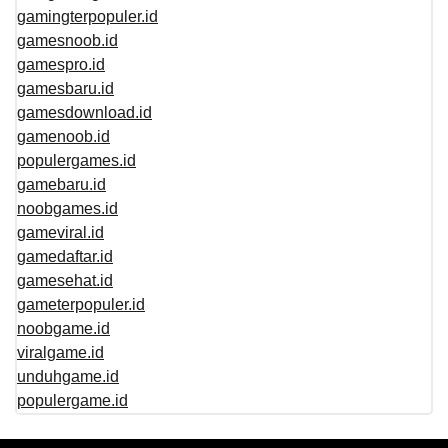
gamingterpopuler.id
gamesnoob.id
gamespro.id
gamesbaru.id
gamesdownload.id
gamenoob.id
populergames.id
gamebaru.id
noobgames.id
gameviral.id
gamedaftar.id
gamesehat.id
gameterpopuler.id
noobgame.id
viralgame.id
unduhgame.id
populergame.id