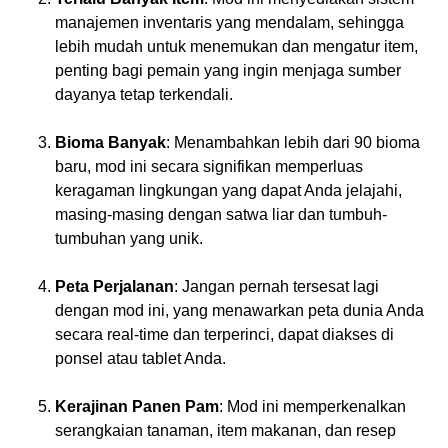
manajemen inventaris yang mendalam, sehingga
lebih mudah untuk menemukan dan mengatur item,
penting bagi pemain yang ingin menjaga sumber
dayanya tetap terkendali.
Bioma Banyak
: Menambahkan lebih dari 90 bioma
baru, mod ini secara signifikan memperluas
keragaman lingkungan yang dapat Anda jelajahi,
masing-masing dengan satwa liar dan tumbuh-
tumbuhan yang unik.
Peta Perjalanan
: Jangan pernah tersesat lagi
dengan mod ini, yang menawarkan peta dunia Anda
secara real-time dan terperinci, dapat diakses di
ponsel atau tablet Anda.
Kerajinan Panen Pam
: Mod ini memperkenalkan
serangkaian tanaman, item makanan, dan resep