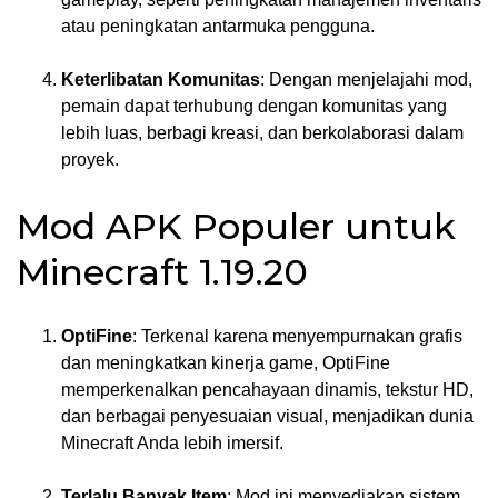
atau peningkatan antarmuka pengguna.
Keterlibatan Komunitas
: Dengan menjelajahi mod,
pemain dapat terhubung dengan komunitas yang
lebih luas, berbagi kreasi, dan berkolaborasi dalam
proyek.
Mod APK Populer untuk
Minecraft 1.19.20
OptiFine
: Terkenal karena menyempurnakan grafis
dan meningkatkan kinerja game, OptiFine
memperkenalkan pencahayaan dinamis, tekstur HD,
dan berbagai penyesuaian visual, menjadikan dunia
Minecraft Anda lebih imersif.
Terlalu Banyak Item
: Mod ini menyediakan sistem