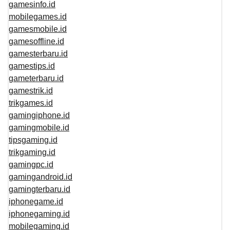
gamesinfo.id
mobilegames.id
gamesmobile.id
gamesoffline.id
gamesterbaru.id
gamestips.id
gameterbaru.id
gamestrik.id
trikgames.id
gamingiphone.id
gamingmobile.id
tipsgaming.id
trikgaming.id
gamingpc.id
gamingandroid.id
gamingterbaru.id
iphonegame.id
iphonegaming.id
mobilegaming.id