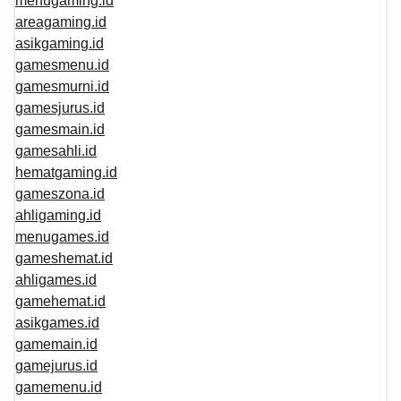
menugaming.id
areagaming.id
asikgaming.id
gamesmenu.id
gamesmurni.id
gamesjurus.id
gamesmain.id
gamesahli.id
hematgaming.id
gameszona.id
ahligaming.id
menugames.id
gameshemat.id
ahligames.id
gamehemat.id
asikgames.id
gamemain.id
gamejurus.id
gamemenu.id