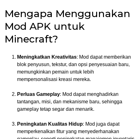
Mengapa Menggunakan
Mod APK untuk
Minecraft?
Meningkatkan Kreativitas
: Mod dapat memberikan
blok penyusun, tekstur, dan opsi penyesuaian baru,
memungkinkan pemain untuk lebih
mempersonalisasi kreasi mereka.
Perluas Gameplay
: Mod dapat menghadirkan
tantangan, misi, dan mekanisme baru, sehingga
gameplay tetap segar dan menarik.
Peningkatan Kualitas Hidup
: Mod juga dapat
memperkenalkan fitur yang menyederhanakan
gameplay, seperti peningkatan manajemen inventaris