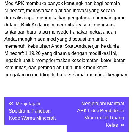
Mod APK membuka banyak kemungkinan bagi pemain
Minecraft, menawarkan alat dan inovasi yang secara
dramatis dapat meningkatkan pengalaman bermain game
default. Baik Anda ingin merombak visual, mengatasi
tantangan baru, atau menyederhanakan petualangan
Anda, mungkin ada mod yang disesuaikan untuk
memenuhi kebutuhan Anda. Saat Anda terjun ke dunia
Minecraft 1.19.20 yang dinamis dengan modifikasi ini,
ingatlah untuk memprioritaskan keselamatan, keterlibatan
komunitas, dan pembaruan rutin untuk menikmati
pengalaman modding terbaik. Selamat membuat kerajinan!
Post
Menjelajahi Manfaat
Menjelajahi
APK Edisi Pendidikan
Spektrum: Panduan
navigation
Minecraft di Ruang
Kode Warna Minecraft
Kelas