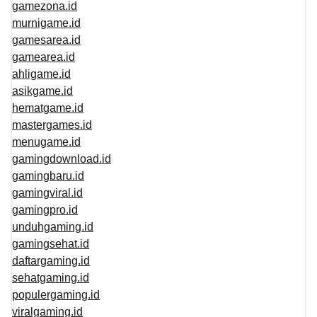
gamezona.id
murnigame.id
gamesarea.id
gamearea.id
ahligame.id
asikgame.id
hematgame.id
mastergames.id
menugame.id
gamingdownload.id
gamingbaru.id
gamingviral.id
gamingpro.id
unduhgaming.id
gamingsehat.id
daftargaming.id
sehatgaming.id
populergaming.id
viralgaming.id