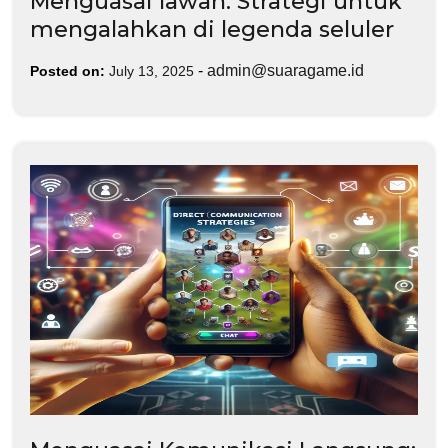
Menguasai lawan: Strategi untuk
mengalahkan di legenda seluler
-
admin@suaragame.id
Posted on:
July 13, 2025