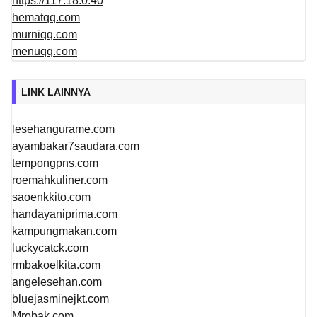
https://117.18.0.40
hematqq.com
murniqq.com
menuqq.com
LINK LAINNYA
lesehangurame.com
ayambakar7saudara.com
tempongpns.com
roemahkuliner.com
saoenkkito.com
handayaniprima.com
kampungmakan.com
luckycatck.com
rmbakoelkita.com
angelesehan.com
bluejasminejkt.com
Mrobak.com