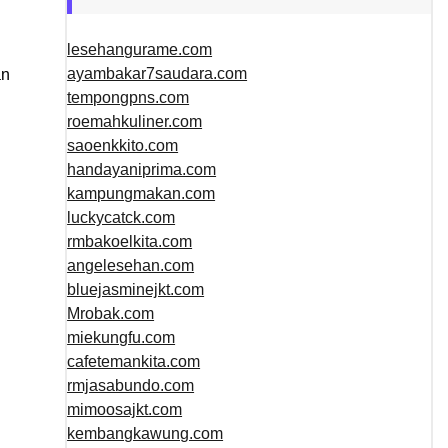
lesehangurame.com
ayambakar7saudara.com
an
tempongpns.com
roemahkuliner.com
saoenkkito.com
handayaniprima.com
kampungmakan.com
luckycatck.com
g
rmbakoelkita.com
angelesehan.com
bluejasminejkt.com
Mrobak.com
miekungfu.com
cafetemankita.com
rmjasabundo.com
mimoosajkt.com
kembangkawung.com