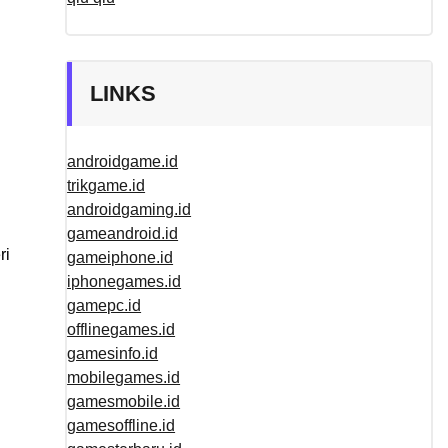
LINKS
androidgame.id
trikgame.id
androidgaming.id
gameandroid.id
ri
gameiphone.id
iphonegames.id
gamepc.id
offlinegames.id
gamesinfo.id
mobilegames.id
gamesmobile.id
gamesoffline.id