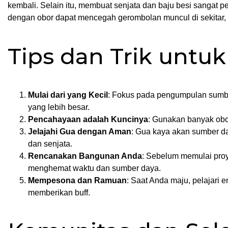
kembali. Selain itu, membuat senjata dan baju besi sangat 
dengan obor dapat mencegah gerombolan muncul di sekitar,
Tips dan Trik untu
Mulai dari yang Kecil
: Fokus pada pengumpulan sumbe
yang lebih besar.
Pencahayaan adalah Kuncinya
: Gunakan banyak obo
Jelajahi Gua dengan Aman
: Gua kaya akan sumber da
dan senjata.
Rencanakan Bangunan Anda
: Sebelum memulai proy
menghemat waktu dan sumber daya.
Mempesona dan Ramuan
: Saat Anda maju, pelajari
memberikan buff.