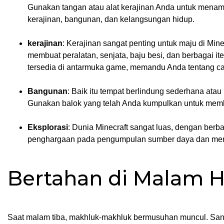
Gunakan tangan atau alat kerajinan Anda untuk mena
kerajinan, bangunan, dan kelangsungan hidup.
kerajinan
: Kerajinan sangat penting untuk maju di Mi
membuat peralatan, senjata, baju besi, dan berbagai 
tersedia di antarmuka game, memandu Anda tentang 
Bangunan
: Baik itu tempat berlindung sederhana atau
Gunakan balok yang telah Anda kumpulkan untuk memba
Eksplorasi
: Dunia Minecraft sangat luas, dengan berba
penghargaan pada pengumpulan sumber daya dan mem
Bertahan di Malam H
Saat malam tiba, makhluk-makhluk bermusuhan muncul. Sang