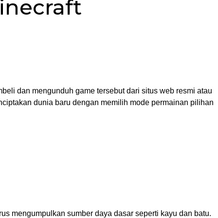
necraft
mbeli dan mengunduh game tersebut dari situs web resmi atau
menciptakan dunia baru dengan memilih mode permainan pilihan
rus mengumpulkan sumber daya dasar seperti kayu dan batu.