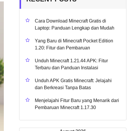
Cara Download Minecraft Gratis di
Laptop: Panduan Lengkap dan Mudah
Yang Baru di Minecraft Pocket Edition
1.20: Fitur dan Pembaruan
Unduh Minecraft 1.21.44 APK: Fitur
Terbaru dan Panduan Instalasi
Unduh APK Gratis Minecraft: Jelajahi
dan Berkreasi Tanpa Batas
Menjelajahi Fitur Baru yang Menarik dari
Pembaruan Minecraft 1.17.30