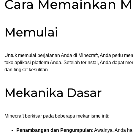
Cara Memainkan Mi
Memulai
Untuk memulai perjalanan Anda di Minecraft, Anda perlu me
toko aplikasi platform Anda. Setelah terinstal, Anda dapat 
dan tingkat kesulitan.
Mekanika Dasar
Minecraft berkisar pada beberapa mekanisme inti:
Penambangan dan Pengumpulan
: Awalnya, Anda ha