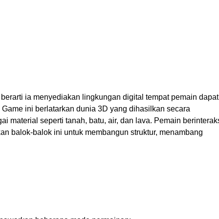
berarti ia menyediakan lingkungan digital tempat pemain dapat
. Game ini berlatarkan dunia 3D yang dihasilkan secara
i material seperti tanah, batu, air, dan lava. Pemain berinterak
n balok-balok ini untuk membangun struktur, menambang