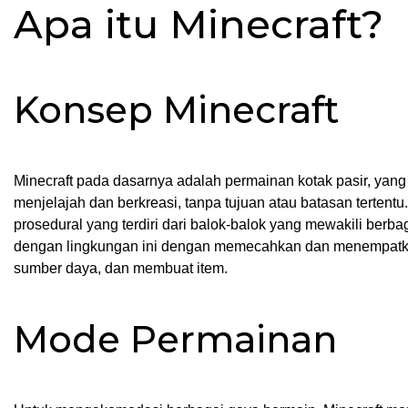
Apa itu Minecraft?
Konsep Minecraft
Minecraft pada dasarnya adalah permainan kotak pasir, yang 
menjelajah dan berkreasi, tanpa tujuan atau batasan tertentu
prosedural yang terdiri dari balok-balok yang mewakili berbaga
dengan lingkungan ini dengan memecahkan dan menempatka
sumber daya, dan membuat item.
Mode Permainan