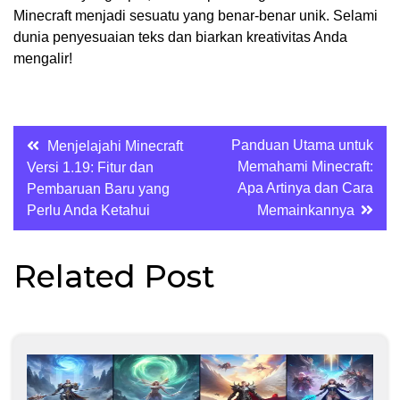
Minecraft menjadi sesuatu yang benar-benar unik. Selami
dunia penyesuaian teks dan biarkan kreativitas Anda
mengalir!
Post
Panduan Utama untuk
Menjelajahi Minecraft
Memahami Minecraft:
Versi 1.19: Fitur dan
navigation
Apa Artinya dan Cara
Pembaruan Baru yang
Perlu Anda Ketahui
Memainkannya
Related Post