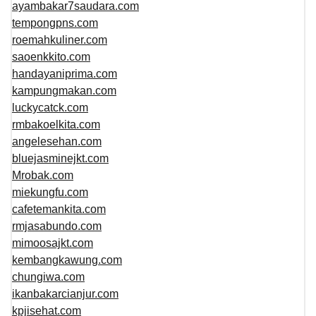
ayambakar7saudara.com
tempongpns.com
roemahkuliner.com
saoenkkito.com
handayaniprima.com
kampungmakan.com
luckycatck.com
rmbakoelkita.com
angelesehan.com
bluejasminejkt.com
Mrobak.com
miekungfu.com
cafetemankita.com
rmjasabundo.com
mimoosajkt.com
kembangkawung.com
chungiwa.com
ikanbakarcianjur.com
kpjisehat.com