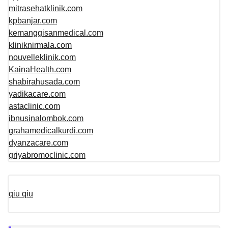
mitrasehatklinik.com
kpbanjar.com
kemanggisanmedical.com
kliniknirmala.com
nouvelleklinik.com
KainaHealth.com
shabirahusada.com
yadikacare.com
astaclinic.com
ibnusinalombok.com
grahamedicalkurdi.com
dyanzacare.com
griyabromoclinic.com
qiu qiu