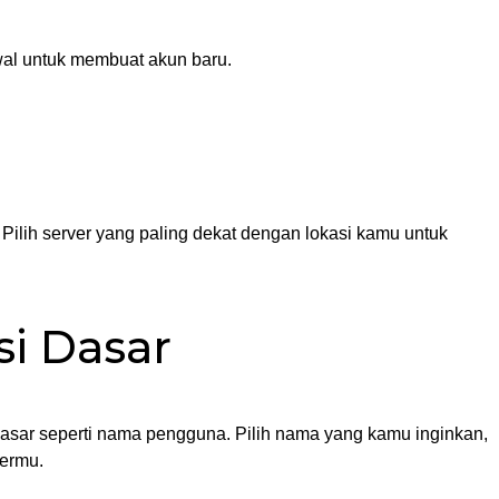
awal untuk membuat akun baru.
Pilih server yang paling dekat dengan lokasi kamu untuk
si Dasar
sar seperti nama pengguna. Pilih nama yang kamu inginkan,
termu.