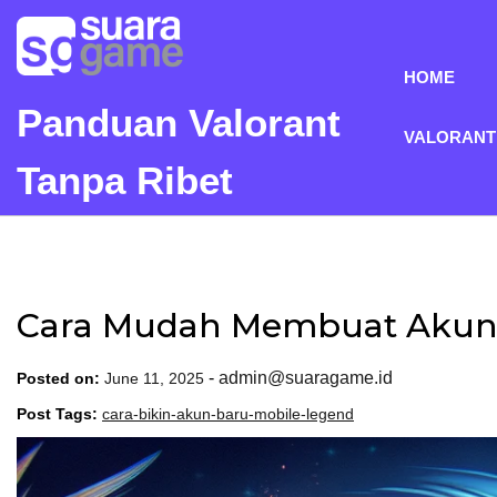
Skip
to
content
HOME
Panduan Valorant
VALORANT
Tanpa Ribet
Cara Mudah Membuat Akun 
-
admin@suaragame.id
Posted on:
June 11, 2025
Post Tags:
cara-bikin-akun-baru-mobile-legend