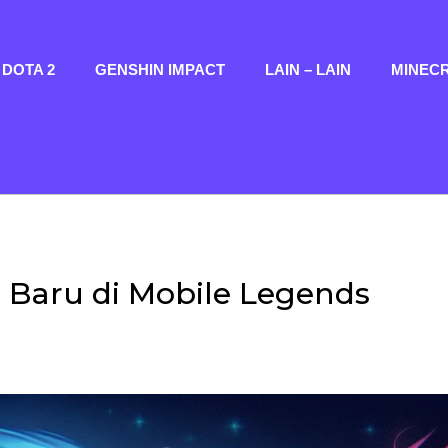
DOTA 2
GENSHIN IMPACT
LAIN – LAIN
MINEC
Baru di Mobile Legends