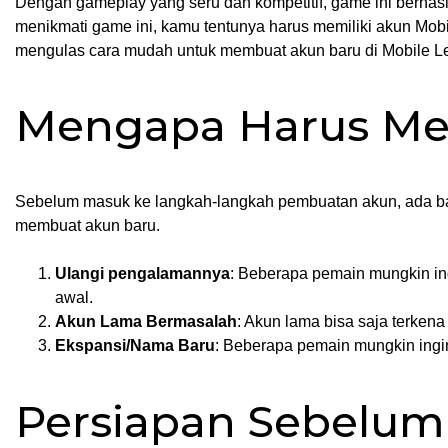
Dengan gameplay yang seru dan kompetitif, game ini berhasi
menikmati game ini, kamu tentunya harus memiliki akun Mobil
mengulas cara mudah untuk membuat akun baru di Mobile L
Mengapa Harus Me
Sebelum masuk ke langkah-langkah pembuatan akun, ada b
membuat akun baru.
Ulangi pengalamannya
: Beberapa pemain mungkin in
awal.
Akun Lama Bermasalah
: Akun lama bisa saja terkena
Ekspansi/Nama Baru
: Beberapa pemain mungkin ingi
Persiapan Sebelu