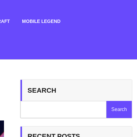
RAFT
MOBILE LEGEND
SEARCH
Search
RECENT POSTS