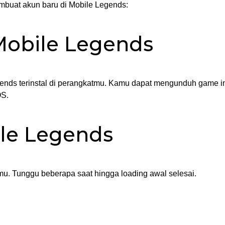
mbuat akun baru di Mobile Legends:
 Mobile Legends
nds terinstal di perangkatmu. Kamu dapat mengunduh game i
OS.
ile Legends
tmu. Tunggu beberapa saat hingga loading awal selesai.