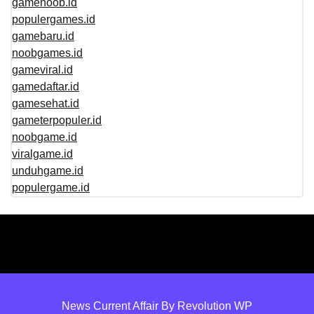
gamenoob.id
populergames.id
gamebaru.id
noobgames.id
gameviral.id
gamedaftar.id
gamesehat.id
gameterpopuler.id
noobgame.id
viralgame.id
unduhgame.id
populergame.id
News Current Affair By Revolution WP