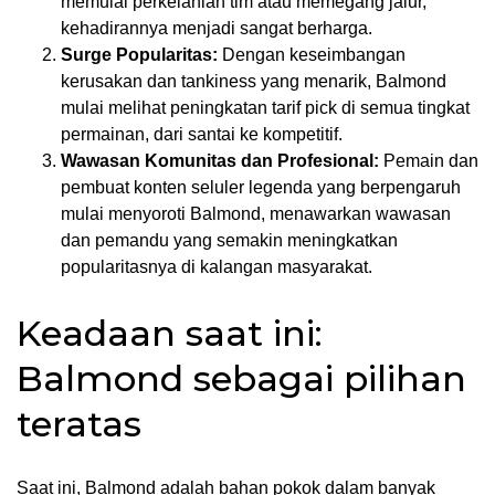
memulai perkelahian tim atau memegang jalur,
kehadirannya menjadi sangat berharga.
Surge Popularitas:
Dengan keseimbangan
kerusakan dan tankiness yang menarik, Balmond
mulai melihat peningkatan tarif pick di semua tingkat
permainan, dari santai ke kompetitif.
Wawasan Komunitas dan Profesional:
Pemain dan
pembuat konten seluler legenda yang berpengaruh
mulai menyoroti Balmond, menawarkan wawasan
dan pemandu yang semakin meningkatkan
popularitasnya di kalangan masyarakat.
Keadaan saat ini:
Balmond sebagai pilihan
teratas
Saat ini, Balmond adalah bahan pokok dalam banyak