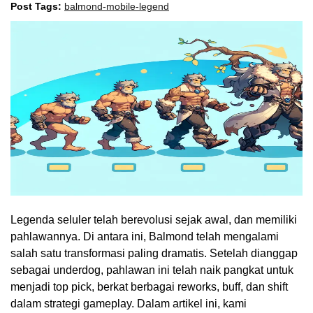
Post Tags:
balmond-mobile-legend
Legenda seluler telah berevolusi sejak awal, dan memiliki
pahlawannya. Di antara ini, Balmond telah mengalami
salah satu transformasi paling dramatis. Setelah dianggap
sebagai underdog, pahlawan ini telah naik pangkat untuk
menjadi top pick, berkat berbagai reworks, buff, dan shift
dalam strategi gameplay. Dalam artikel ini, kami