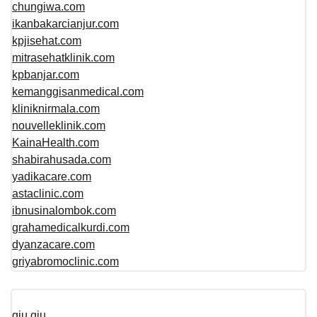
chungiwa.com
ikanbakarcianjur.com
kpjisehat.com
mitrasehatklinik.com
kpbanjar.com
kemanggisanmedical.com
kliniknirmala.com
nouvelleklinik.com
KainaHealth.com
shabirahusada.com
yadikacare.com
astaclinic.com
ibnusinalombok.com
grahamedicalkurdi.com
dyanzacare.com
griyabromoclinic.com
qiu qiu