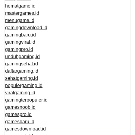
hematgame.id
mastergames.id
menugame.id
gamingdownload.id
gamingbaru.id
gamingviral.id
gamingpro.id
unduhgaming.id
gamingsehat.id
daftargaming.id
sehatgaming.id
populergaming.id
viralgaming.id
gamingterpopuler.id
gamesnoob.id
gamespro.id
gamesbaru.id
gamesdownload.id