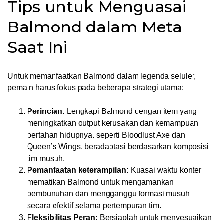
Tips untuk Menguasai
Balmond dalam Meta
Saat Ini
Untuk memanfaatkan Balmond dalam legenda seluler,
pemain harus fokus pada beberapa strategi utama:
Perincian:
Lengkapi Balmond dengan item yang
meningkatkan output kerusakan dan kemampuan
bertahan hidupnya, seperti Bloodlust Axe dan
Queen’s Wings, beradaptasi berdasarkan komposisi
tim musuh.
Pemanfaatan keterampilan:
Kuasai waktu konter
mematikan Balmond untuk mengamankan
pembunuhan dan mengganggu formasi musuh
secara efektif selama pertempuran tim.
Fleksibilitas Peran:
Bersiaplah untuk menyesuaikan