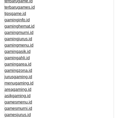
terbarugame.id
terbarugames.id
tipsgame.id
gaminginfo.id
gaminghemat.id
gamingmurni.id
gamingjurus.id
gamingmenu.id
gamingasik.id
gamingahli.id
gamingarea.id
gamingzona.id
jurusgaming.id
menugaming.id
areagaming.id
asikgaming.id
gamesmenu.id
gamesmurni.id
gamesjurus.id