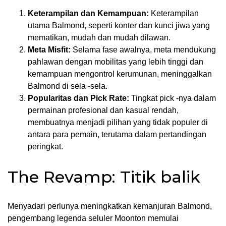
Keterampilan dan Kemampuan:
Keterampilan
utama Balmond, seperti konter dan kunci jiwa yang
mematikan, mudah dan mudah dilawan.
Meta Misfit:
Selama fase awalnya, meta mendukung
pahlawan dengan mobilitas yang lebih tinggi dan
kemampuan mengontrol kerumunan, meninggalkan
Balmond di sela -sela.
Popularitas dan Pick Rate:
Tingkat pick -nya dalam
permainan profesional dan kasual rendah,
membuatnya menjadi pilihan yang tidak populer di
antara para pemain, terutama dalam pertandingan
peringkat.
The Revamp: Titik balik
Menyadari perlunya meningkatkan kemanjuran Balmond,
pengembang legenda seluler Moonton memulai