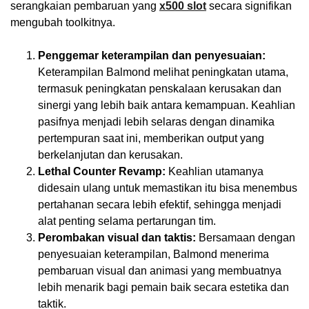
serangkaian pembaruan yang
x500 slot
secara signifikan
mengubah toolkitnya.
Penggemar keterampilan dan penyesuaian:
Keterampilan Balmond melihat peningkatan utama,
termasuk peningkatan penskalaan kerusakan dan
sinergi yang lebih baik antara kemampuan. Keahlian
pasifnya menjadi lebih selaras dengan dinamika
pertempuran saat ini, memberikan output yang
berkelanjutan dan kerusakan.
Lethal Counter Revamp:
Keahlian utamanya
didesain ulang untuk memastikan itu bisa menembus
pertahanan secara lebih efektif, sehingga menjadi
alat penting selama pertarungan tim.
Perombakan visual dan taktis:
Bersamaan dengan
penyesuaian keterampilan, Balmond menerima
pembaruan visual dan animasi yang membuatnya
lebih menarik bagi pemain baik secara estetika dan
taktik.