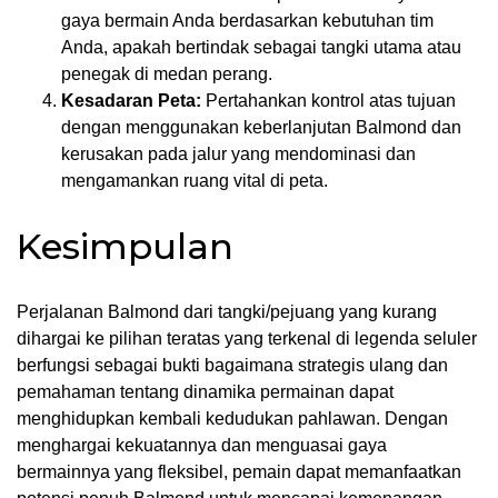
gaya bermain Anda berdasarkan kebutuhan tim
Anda, apakah bertindak sebagai tangki utama atau
penegak di medan perang.
Kesadaran Peta:
Pertahankan kontrol atas tujuan
dengan menggunakan keberlanjutan Balmond dan
kerusakan pada jalur yang mendominasi dan
mengamankan ruang vital di peta.
Kesimpulan
Perjalanan Balmond dari tangki/pejuang yang kurang
dihargai ke pilihan teratas yang terkenal di legenda seluler
berfungsi sebagai bukti bagaimana strategis ulang dan
pemahaman tentang dinamika permainan dapat
menghidupkan kembali kedudukan pahlawan. Dengan
menghargai kekuatannya dan menguasai gaya
bermainnya yang fleksibel, pemain dapat memanfaatkan