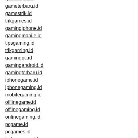
gameterbaru.id
gamestrik.id
trikgames.id
gamingiphone.id
gamingmobile.id
tipsgaming.id
trikgaming.id
gamingpc.id
gamingandroid.id
gamingterbaru.id
iphonegame.id
iphonegaming.id
mobilegaming.id
offlinegame.id
offlinegaming.id
onlinegaming.id
pcgame.id
pcgames.id