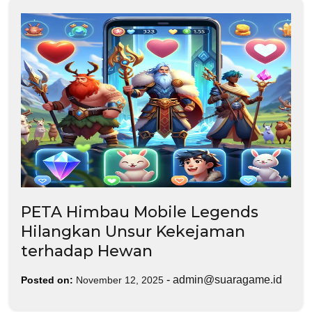
PETA Himbau Mobile Legends
Hilangkan Unsur Kekejaman
terhadap Hewan
-
admin@suaragame.id
Posted on:
November 12, 2025