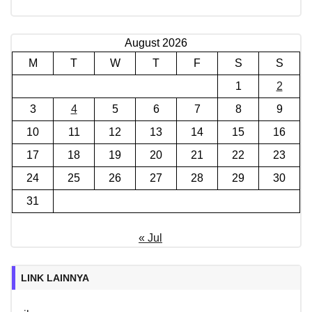
August 2026
M
T
W
T
F
S
S
1
2
3
4
5
6
7
8
9
10
11
12
13
14
15
16
17
18
19
20
21
22
23
24
25
26
27
28
29
30
31
« Jul
LINK LAINNYA