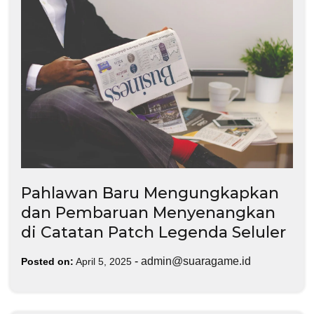
Pahlawan Baru Mengungkapkan
dan Pembaruan Menyenangkan
di Catatan Patch Legenda Seluler
-
admin@suaragame.id
Posted on:
April 5, 2025