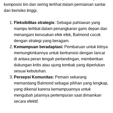
komposisi tim dan sering terlihat dalam permainan santai
dan berisiko tinggi.
Fleksibilitas strategis:
Sebagai pahlawan yang
mampu terlibat dalam penangkaran garis depan dan
menangani kerusakan efek efek, Balmond cocok
dengan strategi yang beragam.
Kemampuan beradaptasi:
Pembaruan untuk kitnya
memungkinkannya untuk bertransisi dengan lancar
di antara peran tengah pertandingan, memberikan
dukungan kritis atau ujung tombak yang diperlukan
sesuai kebutuhan.
Persepsi Komunitas:
Pemain sekarang
memandang Balmond sebagai pilihan yang lengkap,
yang dikenal karena kemampuannya untuk
mengubah jalannya pertempuran saat dimainkan
secara efektif.