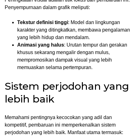
Penyempurnaan dalam grafik meliputi:
Tekstur definisi tinggi
: Model dan lingkungan
karakter yang ditingkatkan, membawa pengalaman
yang lebih hidup dan mendalam.
Animasi yang halus
: Urutan tempur dan gerakan
khusus sekarang mengalir dengan mulus,
mempromosikan dampak visual yang lebih
memuaskan selama pertempuran.
Sistem perjodohan yang
lebih baik
Memahami pentingnya kecocokan yang adil dan
kompetitif, pembaruan ini memperkenalkan sistem
perjodohan yang lebih baik. Manfaat utama termasuk: