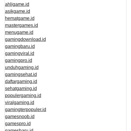
ahligame.id
asikgame.id
hematgame.id
mastergames.id
menugame.id
gamingdownload.id
gamingbaru.id
gamingviral.id
gamingpro.id
unduhgaming.id
gamingsehat.id
daftargaming.id
sehatgaming.id
populergaming.id
viralgaming.id
gamingterpopuler.id
gamesnoob.id
gamespro.id
gamesbaru.id