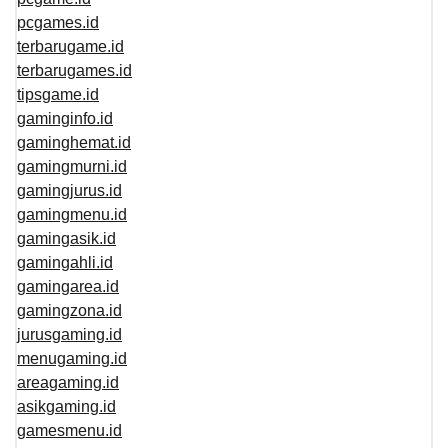
pcgames.id
terbarugame.id
terbarugames.id
tipsgame.id
gaminginfo.id
gaminghemat.id
gamingmurni.id
gamingjurus.id
gamingmenu.id
gamingasik.id
gamingahli.id
gamingarea.id
gamingzona.id
jurusgaming.id
menugaming.id
areagaming.id
asikgaming.id
gamesmenu.id