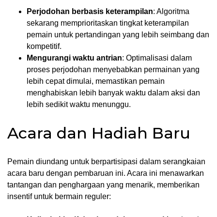
Perjodohan berbasis keterampilan
: Algoritma
sekarang memprioritaskan tingkat keterampilan
pemain untuk pertandingan yang lebih seimbang dan
kompetitif.
Mengurangi waktu antrian
: Optimalisasi dalam
proses perjodohan menyebabkan permainan yang
lebih cepat dimulai, memastikan pemain
menghabiskan lebih banyak waktu dalam aksi dan
lebih sedikit waktu menunggu.
Acara dan Hadiah Baru
Pemain diundang untuk berpartisipasi dalam serangkaian
acara baru dengan pembaruan ini. Acara ini menawarkan
tantangan dan penghargaan yang menarik, memberikan
insentif untuk bermain reguler: