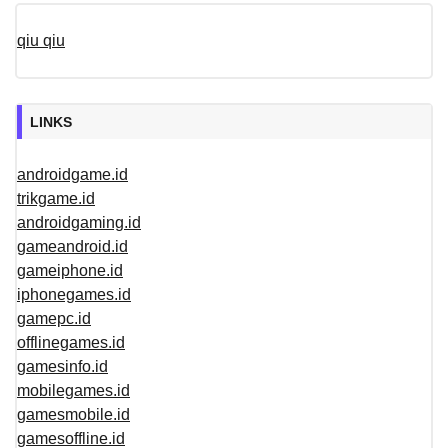
qiu qiu
LINKS
androidgame.id
trikgame.id
androidgaming.id
gameandroid.id
gameiphone.id
iphonegames.id
gamepc.id
offlinegames.id
gamesinfo.id
mobilegames.id
gamesmobile.id
gamesoffline.id