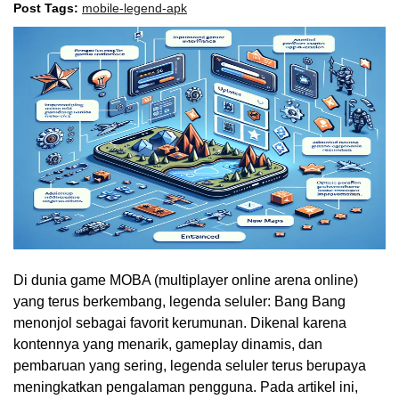
Post Tags:
mobile-legend-apk
Di dunia game MOBA (multiplayer online arena online)
yang terus berkembang, legenda seluler: Bang Bang
menonjol sebagai favorit kerumunan. Dikenal karena
kontennya yang menarik, gameplay dinamis, dan
pembaruan yang sering, legenda seluler terus berupaya
meningkatkan pengalaman pengguna. Pada artikel ini,