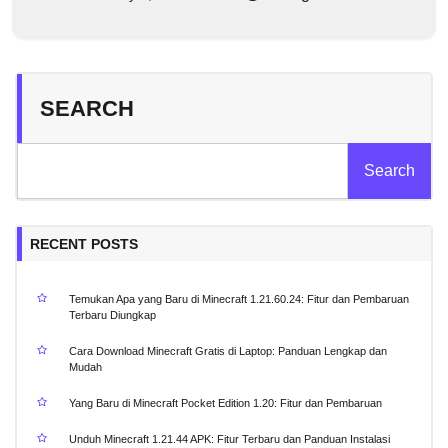
SEARCH
Search
RECENT POSTS
Temukan Apa yang Baru di Minecraft 1.21.60.24: Fitur dan Pembaruan
Terbaru Diungkap
Cara Download Minecraft Gratis di Laptop: Panduan Lengkap dan
Mudah
Yang Baru di Minecraft Pocket Edition 1.20: Fitur dan Pembaruan
Unduh Minecraft 1.21.44 APK: Fitur Terbaru dan Panduan Instalasi