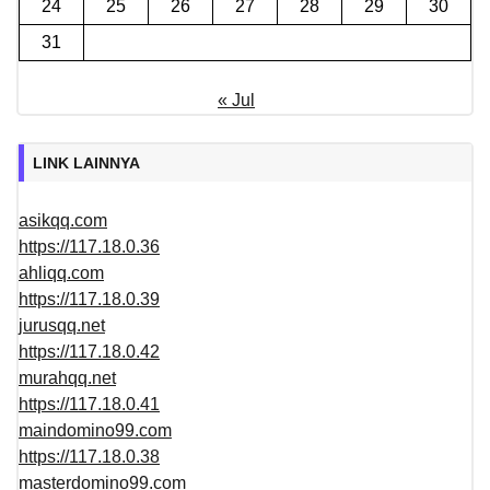
24
25
26
27
28
29
30
31
« Jul
LINK LAINNYA
asikqq.com
https://117.18.0.36
ahliqq.com
https://117.18.0.39
jurusqq.net
https://117.18.0.42
murahqq.net
https://117.18.0.41
maindomino99.com
https://117.18.0.38
masterdomino99.com