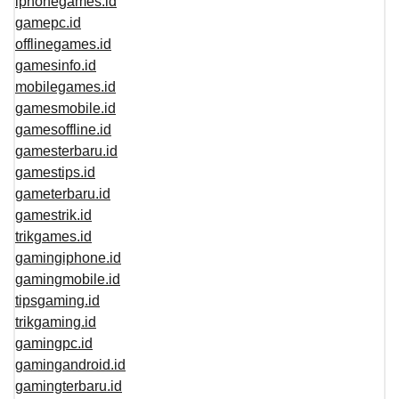
iphonegames.id
gamepc.id
offlinegames.id
gamesinfo.id
mobilegames.id
gamesmobile.id
gamesoffline.id
gamesterbaru.id
gamestips.id
gameterbaru.id
gamestrik.id
trikgames.id
gamingiphone.id
gamingmobile.id
tipsgaming.id
trikgaming.id
gamingpc.id
gamingandroid.id
gamingterbaru.id