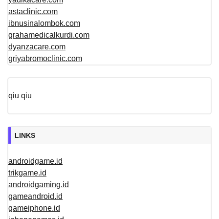
astaclinic.com
ibnusinalombok.com
grahamedicalkurdi.com
dyanzacare.com
griyabromoclinic.com
qiu qiu
LINKS
androidgame.id
trikgame.id
androidgaming.id
gameandroid.id
gameiphone.id