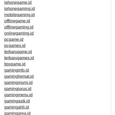
iphonegame.id
iphonegaming.id
mobilegaming.id
offlinegame.id
offlinegaming.id
onlinegaming.id
pcgame.id
pcgames.id
terbarugame.id
terbarugames.id
tipsgame.id
gaminginfo.id
gaminghemat.id
gamingmurni.id
gamingjurus.id
gamingmenu.id
gamingasik.id
gamingahli.id
gamingarea.id