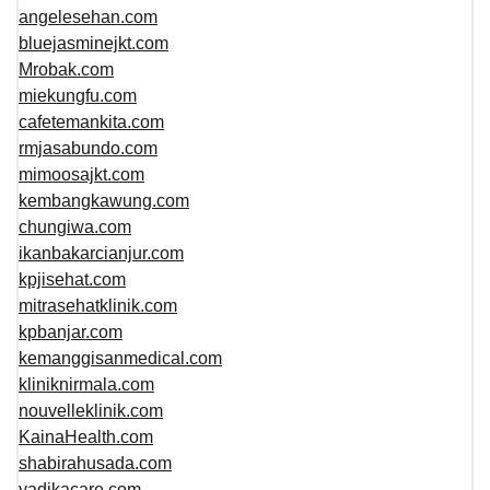
angelesehan.com
bluejasminejkt.com
Mrobak.com
miekungfu.com
cafetemankita.com
rmjasabundo.com
mimoosajkt.com
kembangkawung.com
chungiwa.com
ikanbakarcianjur.com
kpjisehat.com
mitrasehatklinik.com
kpbanjar.com
kemanggisanmedical.com
kliniknirmala.com
nouvelleklinik.com
KainaHealth.com
shabirahusada.com
yadikacare.com