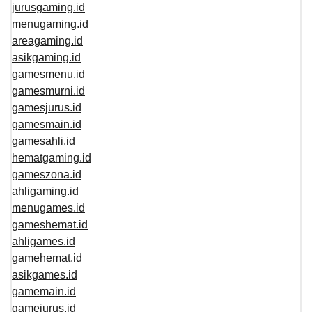
jurusgaming.id
menugaming.id
areagaming.id
asikgaming.id
gamesmenu.id
gamesmurni.id
gamesjurus.id
gamesmain.id
gamesahli.id
hematgaming.id
gameszona.id
ahligaming.id
menugames.id
gameshemat.id
ahligames.id
gamehemat.id
asikgames.id
gamemain.id
gamejurus.id