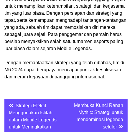
untuk menampilkan keterampilan, strategi, dan kerjasama
tim yang luar biasa. Dengan persiapan dan strategi yang
tepat, serta kemampuan menghadapi tantangan-tantangan
yang ada, sebuah tim dapat memosisikan diri mereka
sebagai juara sejati. Para penggemar dan pemain harus
bersiap menyaksikan salah satu turnamen esports paling
luar biasa dalam sejarah Mobile Legends.
Dengan memanfaatkan strategi yang telah dibahas, tim di
M6 2024 dapat berupaya mencapai puncak kesuksesan
dan meraih kejayaan di panggung internasional.
Post
Membuka Kunci Ranah
Strategi Efektif
Mythic: Strategi untuk
Menggunakan Istilah
navigation
mendominasi legenda
dalam Mobile Legends
untuk Meningkatkan
seluler