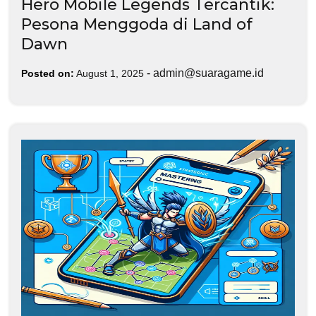
Hero Mobile Legends Tercantik:
Pesona Menggoda di Land of
Dawn
-
admin@suaragame.id
Posted on:
August 1, 2025