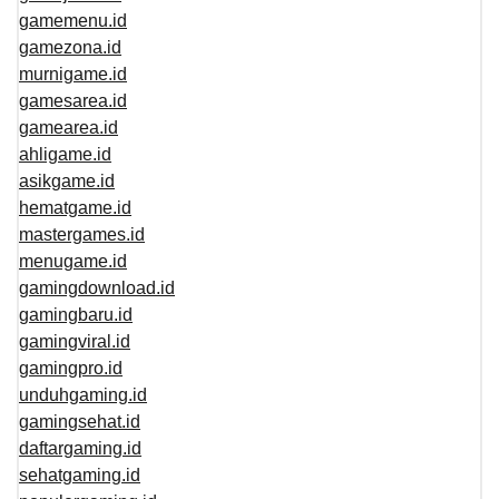
gamemenu.id
gamezona.id
murnigame.id
gamesarea.id
gamearea.id
ahligame.id
asikgame.id
hematgame.id
mastergames.id
menugame.id
gamingdownload.id
gamingbaru.id
gamingviral.id
gamingpro.id
unduhgaming.id
gamingsehat.id
daftargaming.id
sehatgaming.id