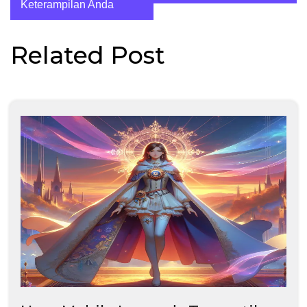
Keterampilan Anda
Related Post