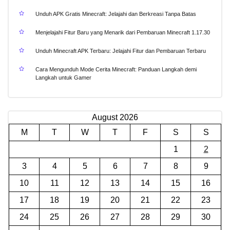
Unduh APK Gratis Minecraft: Jelajahi dan Berkreasi Tanpa Batas
Menjelajahi Fitur Baru yang Menarik dari Pembaruan Minecraft 1.17.30
Unduh Minecraft APK Terbaru: Jelajahi Fitur dan Pembaruan Terbaru
Cara Mengunduh Mode Cerita Minecraft: Panduan Langkah demi
Langkah untuk Gamer
August 2026
M
T
W
T
F
S
S
1
2
3
4
5
6
7
8
9
10
11
12
13
14
15
16
17
18
19
20
21
22
23
24
25
26
27
28
29
30