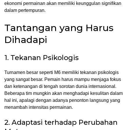
ekonomi permainan akan memiliki keunggulan signifikan
dalam pertempuran.
Tantangan yang Harus
Dihadapi
1. Tekanan Psikologis
Turnamen besar seperti M6 memiliki tekanan psikologis
yang sangat besar. Pemain harus mampu menjaga fokus
dan ketenangan di tengah sorotan dunia internasional.
Beberapa tim mungkin akan menghadapi kesulitan dalam
hal ini, apalagi dengan adanya penonton langsung yang
menambah intensitas permainan.
2. Adaptasi terhadap Perubahan