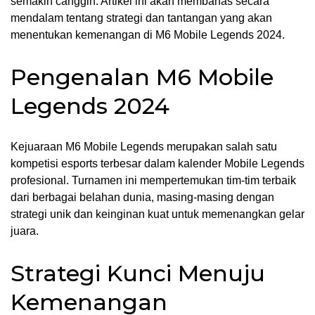
semakin canggih. Artikel ini akan membahas secara
mendalam tentang strategi dan tantangan yang akan
menentukan kemenangan di M6 Mobile Legends 2024.
Pengenalan M6 Mobile
Legends 2024
Kejuaraan M6 Mobile Legends merupakan salah satu
kompetisi esports terbesar dalam kalender Mobile Legends
profesional. Turnamen ini mempertemukan tim-tim terbaik
dari berbagai belahan dunia, masing-masing dengan
strategi unik dan keinginan kuat untuk memenangkan gelar
juara.
Strategi Kunci Menuju
Kemenangan