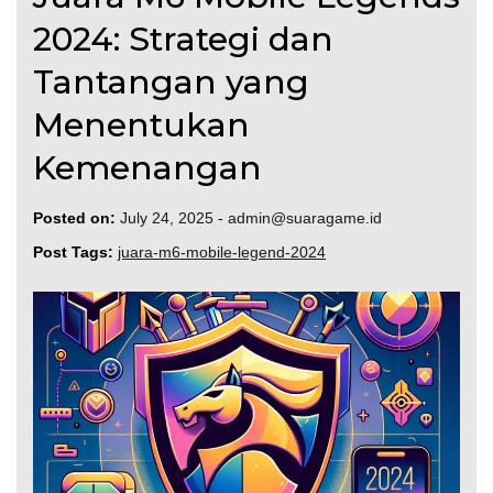
2024: Strategi dan
Tantangan yang
Menentukan
Kemenangan
Posted on:
July 24, 2025
-
admin@suaragame.id
Post Tags:
juara-m6-mobile-legend-2024