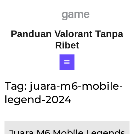
Skip
to
content
Panduan Valorant Tanpa
Ribet
Primary
Menu
Tag:
juara-m6-mobile-
legend-2024
Juara M6 Mobile Legends