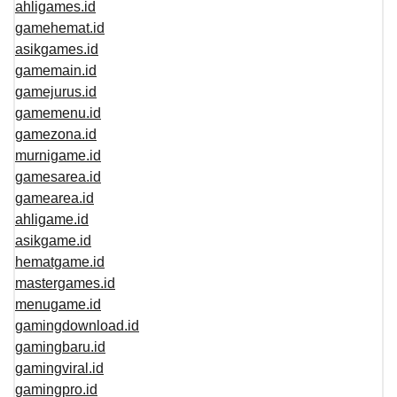
ahligames.id
gamehemat.id
asikgames.id
gamemain.id
gamejurus.id
gamemenu.id
gamezona.id
murnigame.id
gamesarea.id
gamearea.id
ahligame.id
asikgame.id
hematgame.id
mastergames.id
menugame.id
gamingdownload.id
gamingbaru.id
gamingviral.id
gamingpro.id