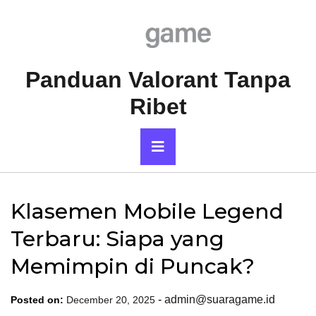
Skip
to
content
Panduan Valorant Tanpa
Ribet
Primary
Menu
Klasemen Mobile Legend
Terbaru: Siapa yang
Memimpin di Puncak?
-
admin@suaragame.id
Posted on:
December 20, 2025