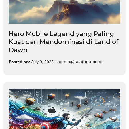
Hero Mobile Legend yang Paling
Kuat dan Mendominasi di Land of
Dawn
-
admin@suaragame.id
Posted on:
July 9, 2025