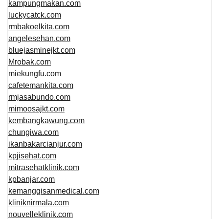
kampungmakan.com
luckycatck.com
rmbakoelkita.com
angelesehan.com
bluejasminejkt.com
Mrobak.com
miekungfu.com
cafetemankita.com
rmjasabundo.com
mimoosajkt.com
kembangkawung.com
chungiwa.com
ikanbakarcianjur.com
kpjisehat.com
mitrasehatklinik.com
kpbanjar.com
kemanggisanmedical.com
kliniknirmala.com
nouvelleklinik.com