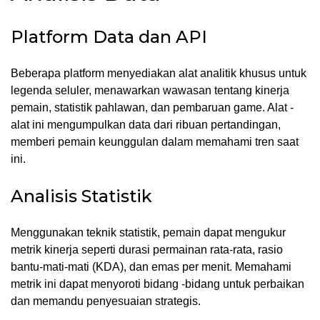
Platform Data dan API
Beberapa platform menyediakan alat analitik khusus untuk
legenda seluler, menawarkan wawasan tentang kinerja
pemain, statistik pahlawan, dan pembaruan game. Alat -
alat ini mengumpulkan data dari ribuan pertandingan,
memberi pemain keunggulan dalam memahami tren saat
ini.
Analisis Statistik
Menggunakan teknik statistik, pemain dapat mengukur
metrik kinerja seperti durasi permainan rata-rata, rasio
bantu-mati-mati (KDA), dan emas per menit. Memahami
metrik ini dapat menyoroti bidang -bidang untuk perbaikan
dan memandu penyesuaian strategis.