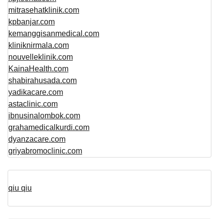
mitrasehatklinik.com
kpbanjar.com
kemanggisanmedical.com
kliniknirmala.com
nouvelleklinik.com
KainaHealth.com
shabirahusada.com
yadikacare.com
astaclinic.com
ibnusinalombok.com
grahamedicalkurdi.com
dyanzacare.com
griyabromoclinic.com
qiu qiu