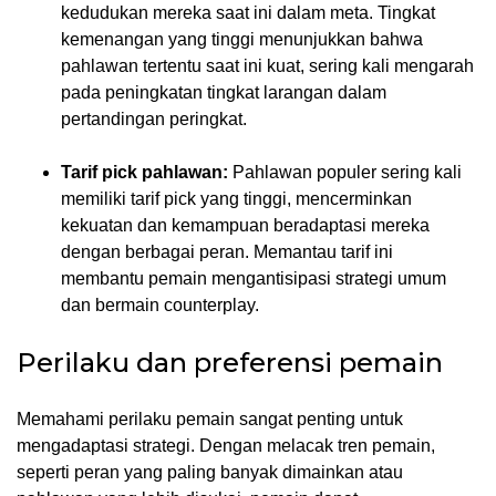
kedudukan mereka saat ini dalam meta. Tingkat
kemenangan yang tinggi menunjukkan bahwa
pahlawan tertentu saat ini kuat, sering kali mengarah
pada peningkatan tingkat larangan dalam
pertandingan peringkat.
Tarif pick pahlawan:
Pahlawan populer sering kali
memiliki tarif pick yang tinggi, mencerminkan
kekuatan dan kemampuan beradaptasi mereka
dengan berbagai peran. Memantau tarif ini
membantu pemain mengantisipasi strategi umum
dan bermain counterplay.
Perilaku dan preferensi pemain
Memahami perilaku pemain sangat penting untuk
mengadaptasi strategi. Dengan melacak tren pemain,
seperti peran yang paling banyak dimainkan atau