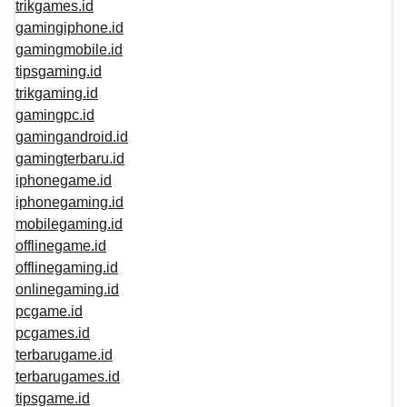
trikgames.id
gamingiphone.id
gamingmobile.id
tipsgaming.id
trikgaming.id
gamingpc.id
gamingandroid.id
gamingterbaru.id
iphonegame.id
iphonegaming.id
mobilegaming.id
offlinegame.id
offlinegaming.id
onlinegaming.id
pcgame.id
pcgames.id
terbarugame.id
terbarugames.id
tipsgame.id