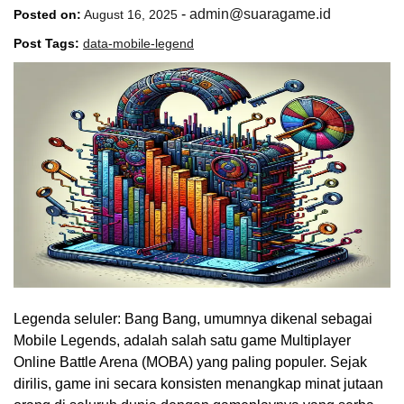
-
admin@suaragame.id
Posted on:
August 16, 2025
Post Tags:
data-mobile-legend
Legenda seluler: Bang Bang, umumnya dikenal sebagai
Mobile Legends, adalah salah satu game Multiplayer
Online Battle Arena (MOBA) yang paling populer. Sejak
dirilis, game ini secara konsisten menangkap minat jutaan