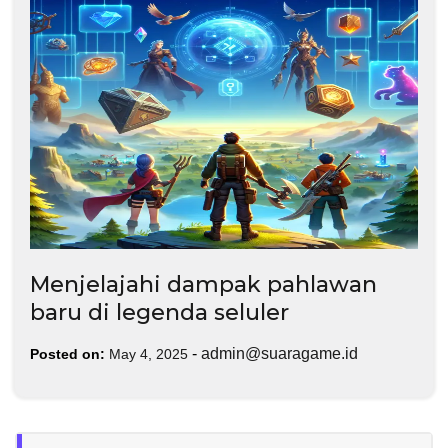
Menjelajahi dampak pahlawan
baru di legenda seluler
-
admin@suaragame.id
Posted on:
May 4, 2025