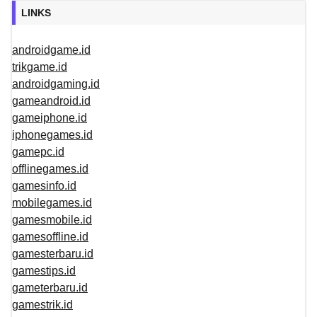
LINKS
androidgame.id
trikgame.id
androidgaming.id
gameandroid.id
gameiphone.id
iphonegames.id
gamepc.id
offlinegames.id
gamesinfo.id
mobilegames.id
gamesmobile.id
gamesoffline.id
gamesterbaru.id
gamestips.id
gameterbaru.id
gamestrik.id