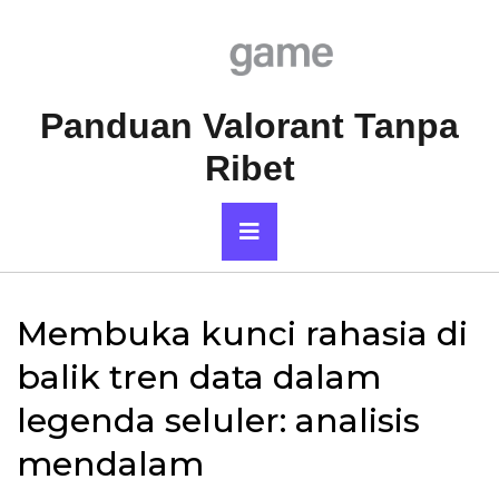
Skip
to
content
Panduan Valorant Tanpa
Ribet
Primary
Menu
Membuka kunci rahasia di
balik tren data dalam
legenda seluler: analisis
mendalam