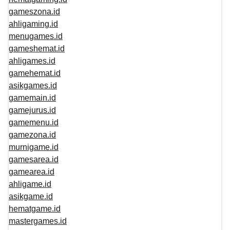
gameszona.id
ahligaming.id
menugames.id
gameshemat.id
ahligames.id
gamehemat.id
asikgames.id
gamemain.id
gamejurus.id
gamemenu.id
gamezona.id
murnigame.id
gamesarea.id
gamearea.id
ahligame.id
asikgame.id
hematgame.id
mastergames.id