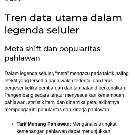
Tren data utama dalam
legenda seluler
Meta shift dan popularitas
pahlawan
Dalam legenda seluler, “meta” mengacu pada taktik paling
efektif yang tersedia pada waktu tertentu, dan terus
bergeser ketika pembaruan dan tambalan diperkenalkan.
Pengembang secara teratur menyesuaikan kemampuan
pahlawan, statistik item, dan dinamika peta, akibatnya
mempengaruhi popularitas dan kinerja pahlawan.
Tarif Menang Pahlawan:
Menganalisis tingkat
kemenangan pahlawan dapat menunjukkan