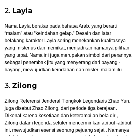
2.
Layla
Nama Layla berakar pada bahasa Arab, yang berarti
“malam” atau “keindahan gelap.” Desain dan latar
belakang karakter Layla sering menekankan kualitasnya
yang misterius dan memikat, menjadikan namanya pilihan
yang tepat. Nama ini juga merupakan simbol dari perannya
sebagai penembak jitu yang menyerang dari bayang -
bayang, mewujudkan keindahan dan misteri malam itu.
3.
Zilong
Zilong Referensi Jenderal Tiongkok Legendaris Zhao Yun,
juga disebut Zhao Zilong, dari periode tiga kerajaan.
Dikenal karena kesetiaan dan keterampilan bela diri,
Zilong dalam legenda seluler mencerminkan atribut -atribut
ini, mewujudkan esensi seorang pejuang sejati. Namanya