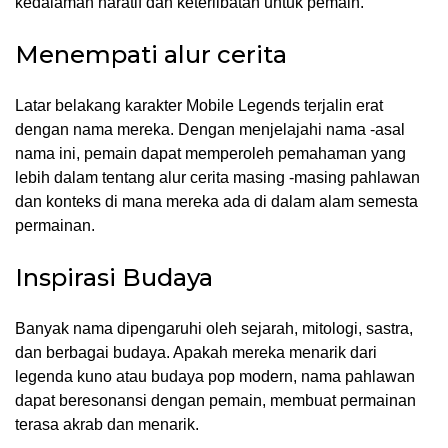
kedalaman naratif dan keterlibatan untuk pemain.
Menempati alur cerita
Latar belakang karakter Mobile Legends terjalin erat
dengan nama mereka. Dengan menjelajahi nama -asal
nama ini, pemain dapat memperoleh pemahaman yang
lebih dalam tentang alur cerita masing -masing pahlawan
dan konteks di mana mereka ada di dalam alam semesta
permainan.
Inspirasi Budaya
Banyak nama dipengaruhi oleh sejarah, mitologi, sastra,
dan berbagai budaya. Apakah mereka menarik dari
legenda kuno atau budaya pop modern, nama pahlawan
dapat beresonansi dengan pemain, membuat permainan
terasa akrab dan menarik.