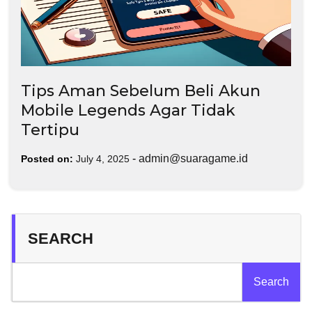
Tips Aman Sebelum Beli Akun
Mobile Legends Agar Tidak
Tertipu
-
admin@suaragame.id
Posted on:
July 4, 2025
SEARCH
Search