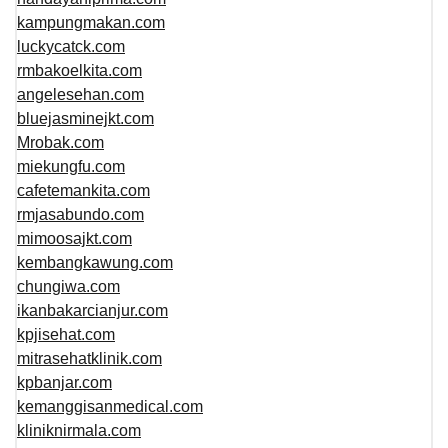
kampungmakan.com
luckycatck.com
rmbakoelkita.com
angelesehan.com
bluejasminejkt.com
Mrobak.com
miekungfu.com
cafetemankita.com
rmjasabundo.com
mimoosajkt.com
kembangkawung.com
chungiwa.com
ikanbakarcianjur.com
kpjisehat.com
mitrasehatklinik.com
kpbanjar.com
kemanggisanmedical.com
kliniknirmala.com