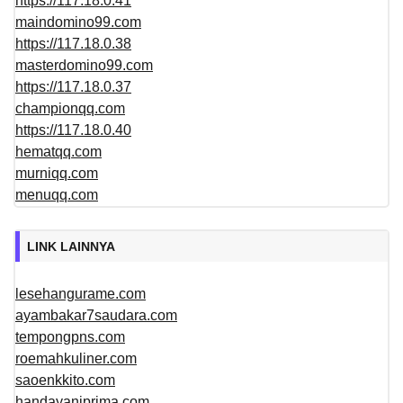
https://117.18.0.41
maindomino99.com
https://117.18.0.38
masterdomino99.com
https://117.18.0.37
championqq.com
https://117.18.0.40
hematqq.com
murniqq.com
menuqq.com
LINK LAINNYA
lesehangurame.com
ayambakar7saudara.com
tempongpns.com
roemahkuliner.com
saoenkkito.com
handayaniprima.com