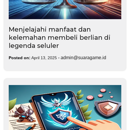
Menjelajahi manfaat dan
kelemahan membeli berlian di
legenda seluler
-
admin@suaragame.id
Posted on:
April 13, 2025