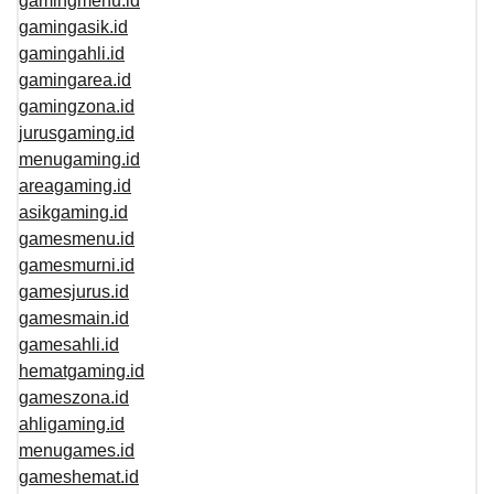
gamingmenu.id
gamingasik.id
gamingahli.id
gamingarea.id
gamingzona.id
jurusgaming.id
menugaming.id
areagaming.id
asikgaming.id
gamesmenu.id
gamesmurni.id
gamesjurus.id
gamesmain.id
gamesahli.id
hematgaming.id
gameszona.id
ahligaming.id
menugames.id
gameshemat.id