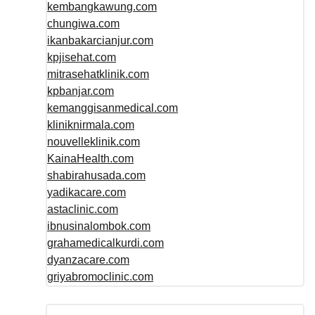
kembangkawung.com
chungiwa.com
ikanbakarcianjur.com
kpjisehat.com
mitrasehatklinik.com
kpbanjar.com
kemanggisanmedical.com
kliniknirmala.com
nouvelleklinik.com
KainaHealth.com
shabirahusada.com
yadikacare.com
astaclinic.com
ibnusinalombok.com
grahamedicalkurdi.com
dyanzacare.com
griyabromoclinic.com