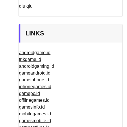
qiu qiu
LINKS
androidgame.id
trikgame.id
androidgaming.id
gameandroid.id
gameiphone.id
iphonegames.id
gamepc.id
offlinegames.id
gamesinfo.id
mobilegames.id
gamesmobile.id