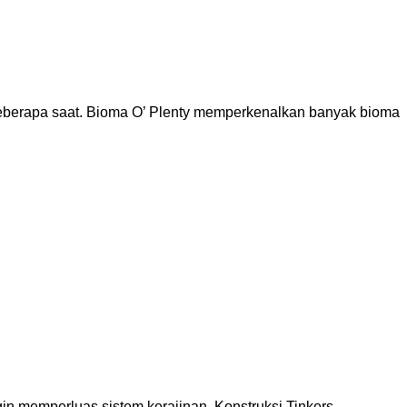
beberapa saat. Bioma O’ Plenty memperkenalkan banyak bioma
s
gin memperluas sistem kerajinan. Konstruksi Tinkers