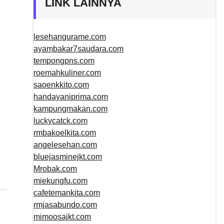
LINK LAINNYA
lesehangurame.com
ayambakar7saudara.com
tempongpns.com
roemahkuliner.com
saoenkkito.com
handayaniprima.com
kampungmakan.com
luckycatck.com
rmbakoelkita.com
angelesehan.com
bluejasminejkt.com
Mrobak.com
miekungfu.com
cafetemankita.com
rmjasabundo.com
mimoosajkt.com