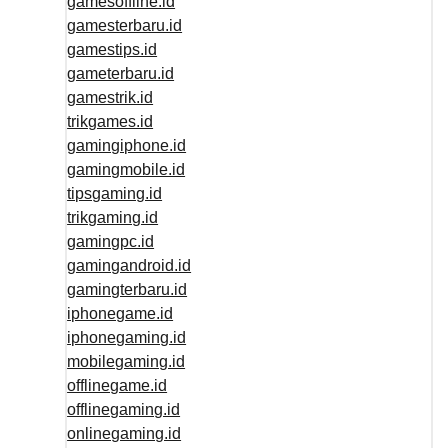
gamesoffline.id
gamesterbaru.id
gamestips.id
gameterbaru.id
gamestrik.id
trikgames.id
gamingiphone.id
gamingmobile.id
tipsgaming.id
trikgaming.id
gamingpc.id
gamingandroid.id
gamingterbaru.id
iphonegame.id
iphonegaming.id
mobilegaming.id
offlinegame.id
offlinegaming.id
onlinegaming.id