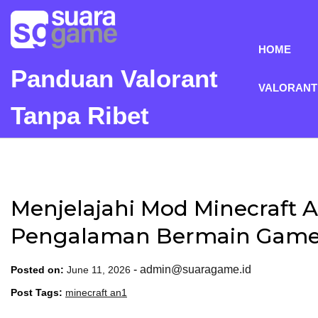
Skip
to
content
HOME
Panduan Valorant
VALORANT
Tanpa Ribet
Menjelajahi Mod Minecraft A
Pengalaman Bermain Game
-
admin@suaragame.id
Posted on:
June 11, 2026
Post Tags:
minecraft an1