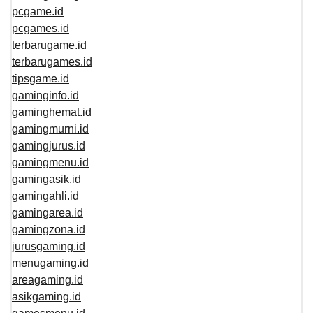
pcgame.id
pcgames.id
terbarugame.id
terbarugames.id
tipsgame.id
gaminginfo.id
gaminghemat.id
gamingmurni.id
gamingjurus.id
gamingmenu.id
gamingasik.id
gamingahli.id
gamingarea.id
gamingzona.id
jurusgaming.id
menugaming.id
areagaming.id
asikgaming.id