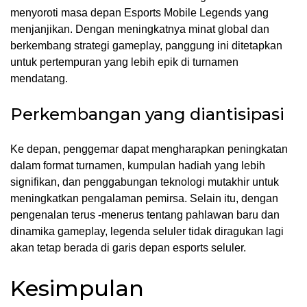
menyoroti masa depan Esports Mobile Legends yang
menjanjikan. Dengan meningkatnya minat global dan
berkembang strategi gameplay, panggung ini ditetapkan
untuk pertempuran yang lebih epik di turnamen
mendatang.
Perkembangan yang diantisipasi
Ke depan, penggemar dapat mengharapkan peningkatan
dalam format turnamen, kumpulan hadiah yang lebih
signifikan, dan penggabungan teknologi mutakhir untuk
meningkatkan pengalaman pemirsa. Selain itu, dengan
pengenalan terus -menerus tentang pahlawan baru dan
dinamika gameplay, legenda seluler tidak diragukan lagi
akan tetap berada di garis depan esports seluler.
Kesimpulan