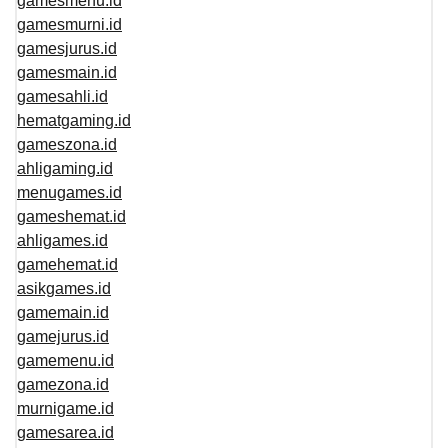
gamesmenu.id
gamesmurni.id
gamesjurus.id
gamesmain.id
gamesahli.id
hematgaming.id
gameszona.id
ahligaming.id
menugames.id
gameshemat.id
ahligames.id
gamehemat.id
asikgames.id
gamemain.id
gamejurus.id
gamemenu.id
gamezona.id
murnigame.id
gamesarea.id