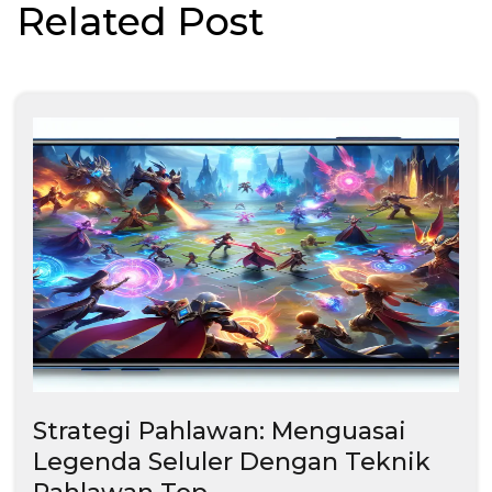
Related Post
Strategi Pahlawan: Menguasai
Legenda Seluler Dengan Teknik