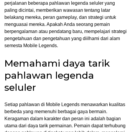
perjalanan beberapa pahlawan legenda seluler yang
paling dicintai, memberikan wawasan tentang latar
belakang mereka, peran gameplay, dan strategi untuk
menguasai mereka. Apakah Anda seorang pemain
berpengalaman atau pendatang baru, mempelajari strategi
pengetahuan dan pengetahuan yang diilhami dari alam
semesta Mobile Legends.
Memahami daya tarik
pahlawan legenda
seluler
Setiap pahlawan di Mobile Legends menawarkan kualitas
berbeda yang memenuhi berbagai gaya bermain.
Keragaman dalam karakter dan peran ini adalah bagian
utama dari daya tarik permainan. Pemain dapat terhubung