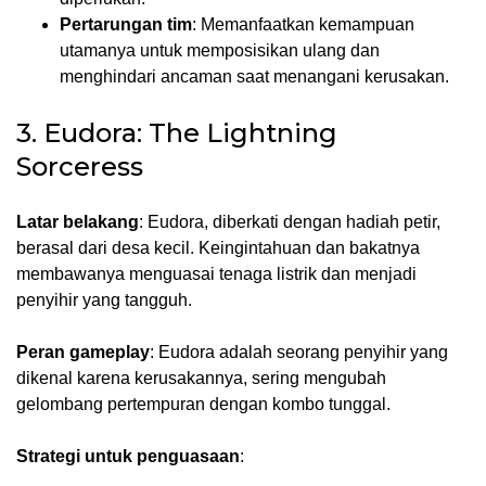
Pertarungan tim
: Memanfaatkan kemampuan
utamanya untuk memposisikan ulang dan
menghindari ancaman saat menangani kerusakan.
3. Eudora: The Lightning
Sorceress
Latar belakang
: Eudora, diberkati dengan hadiah petir,
berasal dari desa kecil. Keingintahuan dan bakatnya
membawanya menguasai tenaga listrik dan menjadi
penyihir yang tangguh.
Peran gameplay
: Eudora adalah seorang penyihir yang
dikenal karena kerusakannya, sering mengubah
gelombang pertempuran dengan kombo tunggal.
Strategi untuk penguasaan
: