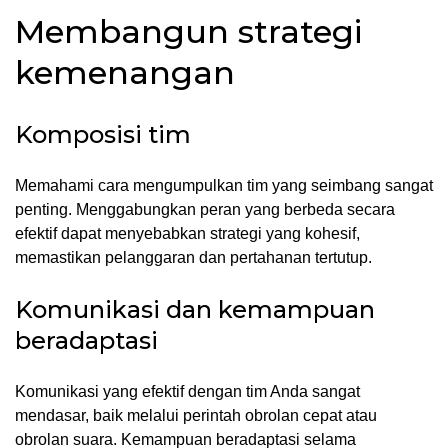
Membangun strategi
kemenangan
Komposisi tim
Memahami cara mengumpulkan tim yang seimbang sangat
penting. Menggabungkan peran yang berbeda secara
efektif dapat menyebabkan strategi yang kohesif,
memastikan pelanggaran dan pertahanan tertutup.
Komunikasi dan kemampuan
beradaptasi
Komunikasi yang efektif dengan tim Anda sangat
mendasar, baik melalui perintah obrolan cepat atau
obrolan suara. Kemampuan beradaptasi selama