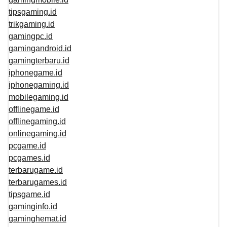
tipsgaming.id
trikgaming.id
gamingpc.id
gamingandroid.id
gamingterbaru.id
iphonegame.id
iphonegaming.id
mobilegaming.id
offlinegame.id
offlinegaming.id
onlinegaming.id
pcgame.id
pcgames.id
terbarugame.id
terbarugames.id
tipsgame.id
gaminginfo.id
gaminghemat.id