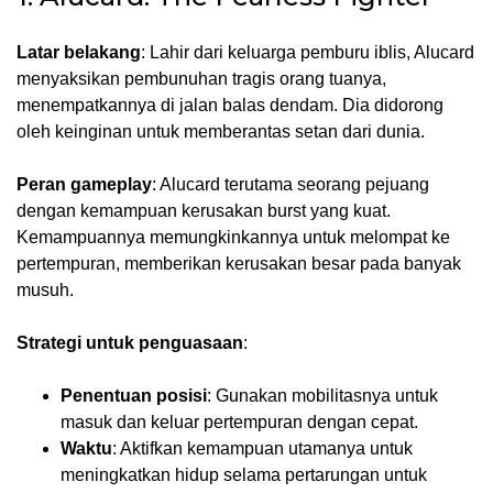
Latar belakang
: Lahir dari keluarga pemburu iblis, Alucard
menyaksikan pembunuhan tragis orang tuanya,
menempatkannya di jalan balas dendam. Dia didorong
oleh keinginan untuk memberantas setan dari dunia.
Peran gameplay
: Alucard terutama seorang pejuang
dengan kemampuan kerusakan burst yang kuat.
Kemampuannya memungkinkannya untuk melompat ke
pertempuran, memberikan kerusakan besar pada banyak
musuh.
Strategi untuk penguasaan
:
Penentuan posisi
: Gunakan mobilitasnya untuk
masuk dan keluar pertempuran dengan cepat.
Waktu
: Aktifkan kemampuan utamanya untuk
meningkatkan hidup selama pertarungan untuk