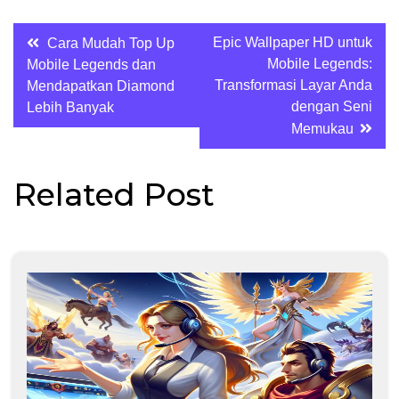
Post
Epic Wallpaper HD untuk
Cara Mudah Top Up
Mobile Legends:
Mobile Legends dan
navigation
Transformasi Layar Anda
Mendapatkan Diamond
dengan Seni
Lebih Banyak
Memukau
Related Post