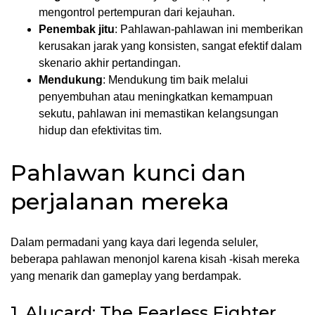
mengontrol pertempuran dari kejauhan.
Penembak jitu
: Pahlawan-pahlawan ini memberikan
kerusakan jarak yang konsisten, sangat efektif dalam
skenario akhir pertandingan.
Mendukung
: Mendukung tim baik melalui
penyembuhan atau meningkatkan kemampuan
sekutu, pahlawan ini memastikan kelangsungan
hidup dan efektivitas tim.
Pahlawan kunci dan
perjalanan mereka
Dalam permadani yang kaya dari legenda seluler,
beberapa pahlawan menonjol karena kisah -kisah mereka
yang menarik dan gameplay yang berdampak.
1. Alucard: The Fearless Fighter