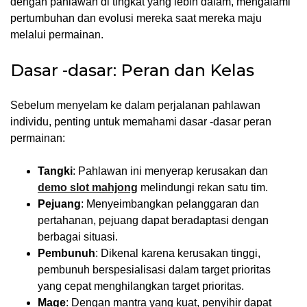
dengan pahlawan di tingkat yang lebih dalam, mengalami
pertumbuhan dan evolusi mereka saat mereka maju
melalui permainan.
Dasar -dasar: Peran dan Kelas
Sebelum menyelam ke dalam perjalanan pahlawan
individu, penting untuk memahami dasar -dasar peran
permainan:
Tangki
: Pahlawan ini menyerap kerusakan dan
demo slot mahjong
melindungi rekan satu tim.
Pejuang
: Menyeimbangkan pelanggaran dan
pertahanan, pejuang dapat beradaptasi dengan
berbagai situasi.
Pembunuh
: Dikenal karena kerusakan tinggi,
pembunuh berspesialisasi dalam target prioritas
yang cepat menghilangkan target prioritas.
Mage
: Dengan mantra yang kuat, penyihir dapat