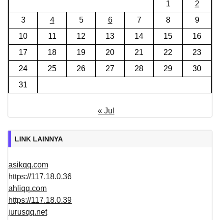
1
2
3
4
5
6
7
8
9
10
11
12
13
14
15
16
17
18
19
20
21
22
23
24
25
26
27
28
29
30
31
« Jul
LINK LAINNYA
asikqq.com
https://117.18.0.36
ahliqq.com
https://117.18.0.39
jurusqq.net