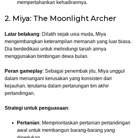
mempertahankan kehadirannya.
2. Miya: The Moonlight Archer
Latar belakang
: Dilatih sejak usia muda, Miya
mengembangkan keterampilan memanah yang luar biasa.
Dia berdedikasi untuk melindungi tanah airnya
menggunakan bimbingan dewa bulan.
Peran gameplay
: Sebagai penembak jitu, Miya unggul
dalam menangani kerusakan yang konsisten dari
kejauhan, terutama dalam pertarungan tim akhir
pertandingan.
Strategi untuk penguasaan
:
Pertanian
: Memprioritaskan pertanian pertandingan
awal untuk membangun barang-barang yang
diperlukan.