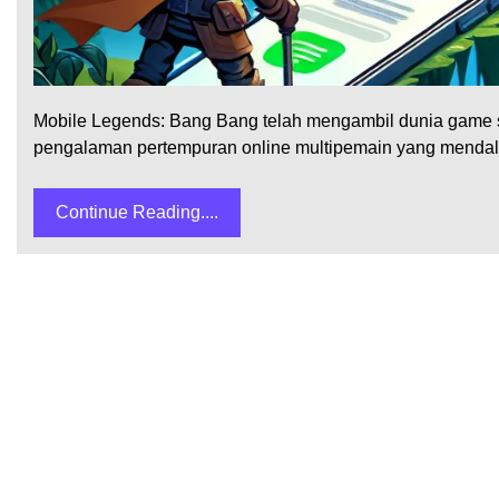
Mobile Legends: Bang Bang telah mengambil dunia game s
pengalaman pertempuran online multipemain yang mendala
Continue Reading....