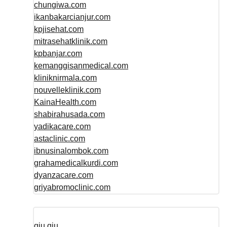
chungiwa.com
ikanbakarcianjur.com
kpjisehat.com
mitrasehatklinik.com
kpbanjar.com
kemanggisanmedical.com
kliniknirmala.com
nouvelleklinik.com
KainaHealth.com
shabirahusada.com
yadikacare.com
astaclinic.com
ibnusinalombok.com
grahamedicalkurdi.com
dyanzacare.com
griyabromoclinic.com
qiu qiu