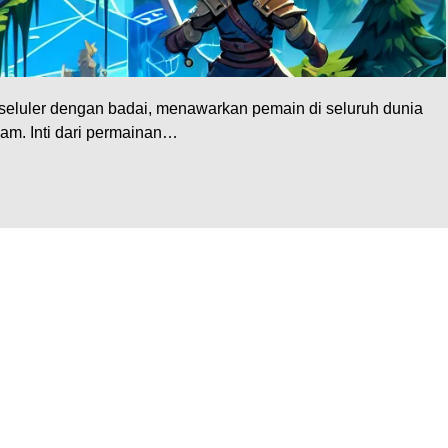
eluler dengan badai, menawarkan pemain di seluruh dunia
m. Inti dari permainan…