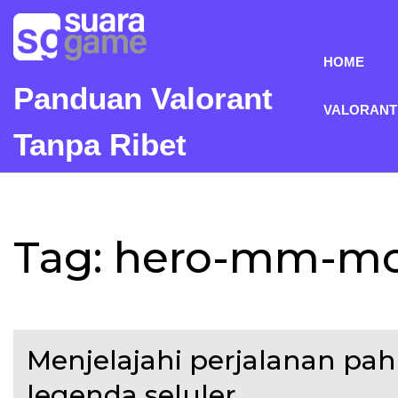
Skip
to
content
HOME
Panduan Valorant
VALORANT
Tanpa Ribet
Tag:
hero-mm-mo
Menjelajahi perjalanan pah
legenda seluler