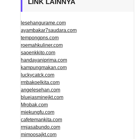
LINK LAINNYA
lesehangurame.com
ayambakar7saudara.com
tempongpns.com
roemahkuliner.com
saoenkkito.com
handayaniprima.com
kampungmakan.com
luckycatck.com
rmbakoelkita.com
angelesehan.com
bluejasminejkt.com
Mrobak.com
miekungfu.com
cafetemankita.com
rmjasabundo.com
mimoosajkt.com