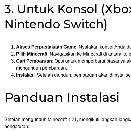
3. Untuk Konsol (Xbox
Nintendo Switch)
Akses Perpustakaan Game
: Nyalakan konsol Anda d
Pilih Minecraft
: Navigasikan ke Minecraft di antara ko
Cari Pembaruan
: Opsi untuk memperbarui biasanya aka
mengunduh pembaruan.
Instalasi
: Setelah diunduh, pembaruan akan diinstal se
Panduan Instalasi
Setelah mengunduh Minecraft 1.21, mengikuti langkah-langka
pengaturan: