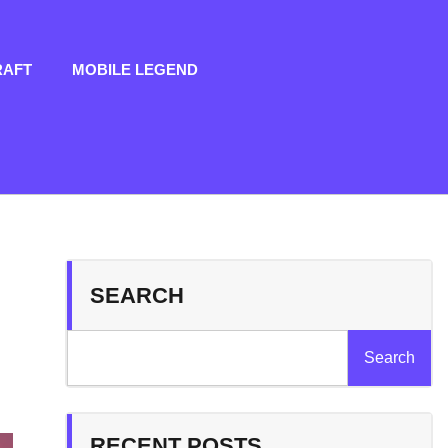
RAFT
MOBILE LEGEND
SEARCH
Search
RECENT POSTS