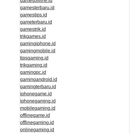
gamesoffline.id
gamesterbaru.id
gamestips.id
gameterbaru.id
gamestrik.id
trikgames.id
gamingiphone.id
gamingmobile.id
tipsgaming.id
trikgaming.id
gamingpc.id
gamingandroid.id
gamingterbaru.id
iphonegame.id
iphonegaming.id
mobilegaming.id
offlinegame.id
offlinegaming.id
onlinegaming.id