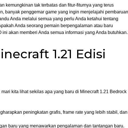
n kemungkinan tak terbatas dan fitur-fiturnya yang terus
tion, banyak penggemar game yang ingin menjelajahi pembarua
andu Anda melalui semua yang perlu Anda ketahui tentang
. Apakah Anda seorang pemain berpengalaman atau baru
EO ini akan memberi Anda semua informasi yang Anda butuhkan.
necraft 1.21 Edisi
 kita lihat sekilas apa yang baru di Minecraft 1.21 Bedrock
harapkan peningkatan grafis, frame rate yang lebih stabil, dan
ungan baru yang menawarkan pengalaman dan tantangan baru.