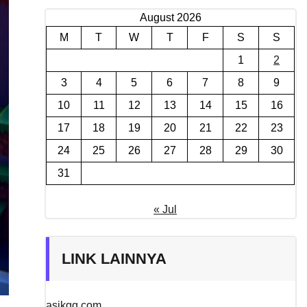
August 2026
M
T
W
T
F
S
S
1
2
3
4
5
6
7
8
9
10
11
12
13
14
15
16
17
18
19
20
21
22
23
24
25
26
27
28
29
30
31
« Jul
LINK LAINNYA
asikqq.com