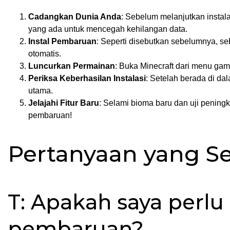
Cadangkan Dunia Anda
: Sebelum melanjutkan instal
yang ada untuk mencegah kehilangan data.
Instal Pembaruan
: Seperti disebutkan sebelumnya, s
otomatis.
Luncurkan Permainan
: Buka Minecraft dari menu gam
Periksa Keberhasilan Instalasi
: Setelah berada di da
utama.
Jelajahi Fitur Baru
: Selami bioma baru dan uji penin
pembaruan!
Pertanyaan yang Se
T: Apakah saya perl
pembaruan?