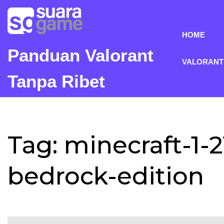
Skip
to
content
HOME
Panduan Valorant
VALORANT
Tanpa Ribet
Tag:
minecraft-1-
bedrock-edition