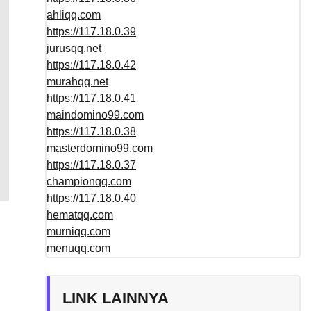
ahliqq.com
https://117.18.0.39
jurusqq.net
https://117.18.0.42
murahqq.net
https://117.18.0.41
maindomino99.com
https://117.18.0.38
masterdomino99.com
https://117.18.0.37
championqq.com
https://117.18.0.40
hematqq.com
murniqq.com
menuqq.com
LINK LAINNYA