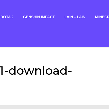
DOTA 2
GENSHIN IMPACT
LAIN – LAIN
MINEC
21-download-