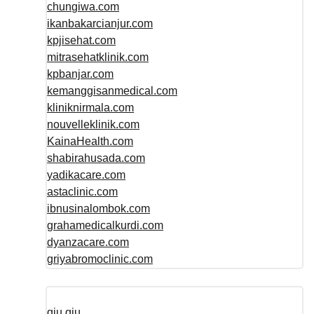
chungiwa.com
ikanbakarcianjur.com
kpjisehat.com
mitrasehatklinik.com
kpbanjar.com
kemanggisanmedical.com
kliniknirmala.com
nouvelleklinik.com
KainaHealth.com
shabirahusada.com
yadikacare.com
astaclinic.com
ibnusinalombok.com
grahamedicalkurdi.com
dyanzacare.com
griyabromoclinic.com
qiu qiu