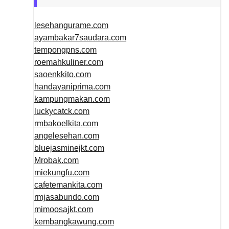
lesehangurame.com
ayambakar7saudara.com
tempongpns.com
roemahkuliner.com
saoenkkito.com
handayaniprima.com
kampungmakan.com
luckycatck.com
rmbakoelkita.com
angelesehan.com
bluejasminejkt.com
Mrobak.com
miekungfu.com
cafetemankita.com
rmjasabundo.com
mimoosajkt.com
kembangkawung.com