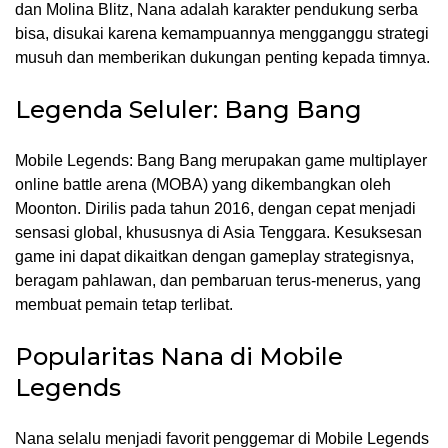
dan Molina Blitz, Nana adalah karakter pendukung serba
bisa, disukai karena kemampuannya mengganggu strategi
musuh dan memberikan dukungan penting kepada timnya.
Legenda Seluler: Bang Bang
Mobile Legends: Bang Bang merupakan game multiplayer
online battle arena (MOBA) yang dikembangkan oleh
Moonton. Dirilis pada tahun 2016, dengan cepat menjadi
sensasi global, khususnya di Asia Tenggara. Kesuksesan
game ini dapat dikaitkan dengan gameplay strategisnya,
beragam pahlawan, dan pembaruan terus-menerus, yang
membuat pemain tetap terlibat.
Popularitas Nana di Mobile
Legends
Nana selalu menjadi favorit penggemar di Mobile Legends