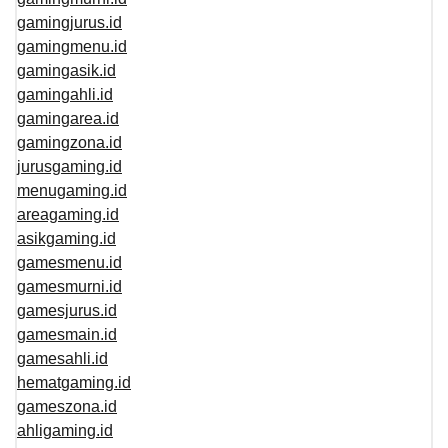
gamingjurus.id
gamingmenu.id
gamingasik.id
gamingahli.id
gamingarea.id
gamingzona.id
jurusgaming.id
menugaming.id
areagaming.id
asikgaming.id
gamesmenu.id
gamesmurni.id
gamesjurus.id
gamesmain.id
gamesahli.id
hematgaming.id
gameszona.id
ahligaming.id