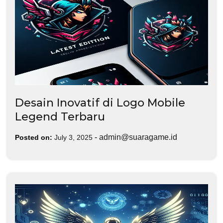
Desain Inovatif di Logo Mobile
Legend Terbaru
-
admin@suaragame.id
Posted on:
July 3, 2025