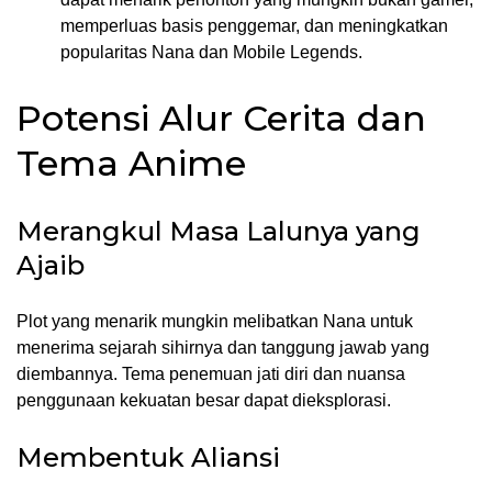
memperluas basis penggemar, dan meningkatkan
popularitas Nana dan Mobile Legends.
Potensi Alur Cerita dan
Tema Anime
Merangkul Masa Lalunya yang
Ajaib
Plot yang menarik mungkin melibatkan Nana untuk
menerima sejarah sihirnya dan tanggung jawab yang
diembannya. Tema penemuan jati diri dan nuansa
penggunaan kekuatan besar dapat dieksplorasi.
Membentuk Aliansi