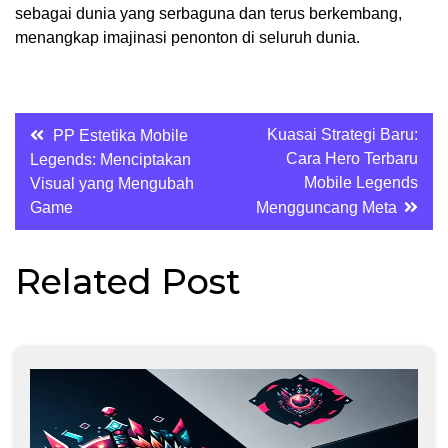
sebagai dunia yang serbaguna dan terus berkembang,
menangkap imajinasi penonton di seluruh dunia.
Post
Kuasai Strategi Baru:
PP Estetika Mobile
Cara Hero Terbaru
Legends: Menciptakan
navigation
Mobile Legends
Visual yang Mengubah
Game
Mengguncang Meta
Related Post