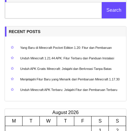
Search
RECENT POSTS
Yang Baru di Minecraft Pocket Edition 1.20: Fitur dan Pembaruan
Unduh Minecraft 1.21.44 APK: Fitur Terbaru dan Panduan Instalasi
Unduh APK Gratis Minecraft: Jelajahi dan Berkreasi Tanpa Batas
Menjelajahi Fitur Baru yang Menarik dari Pembaruan Minecraft 1.17.30
Unduh Minecraft APK Terbaru: Jelajahi Fitur dan Pembaruan Terbaru
August 2026
M
T
W
T
F
S
S
1
2