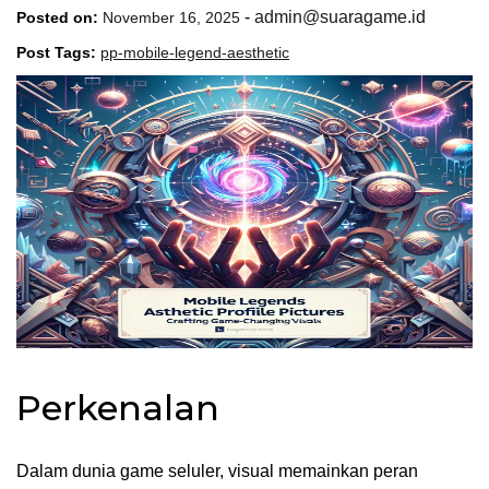
-
admin@suaragame.id
Posted on:
November 16, 2025
Post Tags:
pp-mobile-legend-aesthetic
Perkenalan
Dalam dunia game seluler, visual memainkan peran