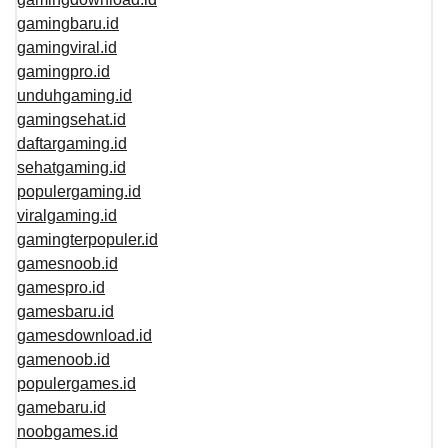
gamingbaru.id
gamingviral.id
gamingpro.id
unduhgaming.id
gamingsehat.id
daftargaming.id
sehatgaming.id
populergaming.id
viralgaming.id
gamingterpopuler.id
gamesnoob.id
gamespro.id
gamesbaru.id
gamesdownload.id
gamenoob.id
populergames.id
gamebaru.id
noobgames.id