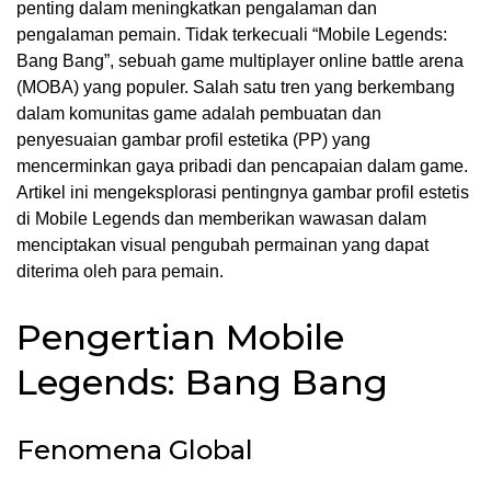
penting dalam meningkatkan pengalaman dan
pengalaman pemain. Tidak terkecuali “Mobile Legends:
Bang Bang”, sebuah game multiplayer online battle arena
(MOBA) yang populer. Salah satu tren yang berkembang
dalam komunitas game adalah pembuatan dan
penyesuaian gambar profil estetika (PP) yang
mencerminkan gaya pribadi dan pencapaian dalam game.
Artikel ini mengeksplorasi pentingnya gambar profil estetis
di Mobile Legends dan memberikan wawasan dalam
menciptakan visual pengubah permainan yang dapat
diterima oleh para pemain.
Pengertian Mobile
Legends: Bang Bang
Fenomena Global