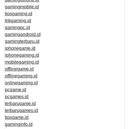
gamingmobile.id
tipsgaming.id
trikgaming.id
gamingpc.id
gamingandroid.id
gamingterbaru.id
iphonegame.id
iphonegaming.id
mobilegaming.id
offlinegame.id
offlinegaming.id
onlinegaming.id
pcgame.id
pcgames.id
terbarugame.id
terbarugames.id
tipsgame.id
gaminginfo.id