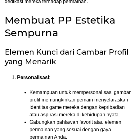
dedikasi mereka terhadap permainan.
Membuat PP Estetika
Sempurna
Elemen Kunci dari Gambar Profil
yang Menarik
Personalisasi:
Kemampuan untuk mempersonalisasi gambar
profil memungkinkan pemain menyelaraskan
identitas game mereka dengan kepribadian
atau aspirasi mereka di kehidupan nyata.
Gabungkan pahlawan favorit atau elemen
permainan yang sesuai dengan gaya
permainan Anda.