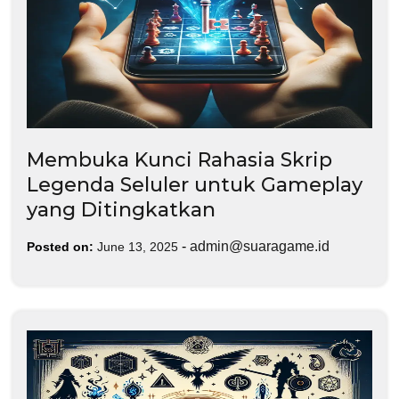
Membuka Kunci Rahasia Skrip
Legenda Seluler untuk Gameplay
yang Ditingkatkan
-
admin@suaragame.id
Posted on:
June 13, 2025