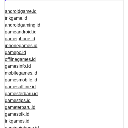
androidgame.id
trikgame.id
androidgaming.id
gameandroid.id
gameiphone.id
iphonegames.id
gamepc.id
offlinegames.id
gamesinfo.id
mobilegames.id
gamesmobile.id
gamesoffline.id
gamesterbaru.id
gamestips.id
gameterbaru.id
gamestrik.id
trikgames.id
gamingiphone.id