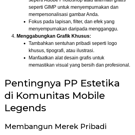
seperti GIMP untuk menyempurnakan dan
mempersonalisasi gambar Anda.
Fokus pada lapisan, filter, dan efek yang
menyempurnakan daripada mengganggu.
Menggabungkan Grafik Khusus:
Tambahkan sentuhan pribadi seperti logo
khusus, tipografi, atau ilustrasi.
Manfaatkan alat desain grafis untuk
memastikan visual yang bersih dan profesional.
Pentingnya PP Estetika
di Komunitas Mobile
Legends
Membangun Merek Pribadi