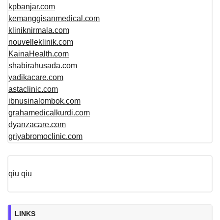
kpbanjar.com
kemanggisanmedical.com
kliniknirmala.com
nouvelleklinik.com
KainaHealth.com
shabirahusada.com
yadikacare.com
astaclinic.com
ibnusinalombok.com
grahamedicalkurdi.com
dyanzacare.com
griyabromoclinic.com
qiu qiu
LINKS