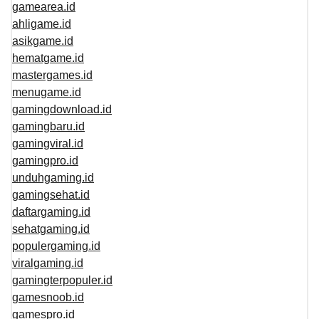
gamearea.id
ahligame.id
asikgame.id
hematgame.id
mastergames.id
menugame.id
gamingdownload.id
gamingbaru.id
gamingviral.id
gamingpro.id
unduhgaming.id
gamingsehat.id
daftargaming.id
sehatgaming.id
populergaming.id
viralgaming.id
gamingterpopuler.id
gamesnoob.id
gamespro.id