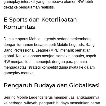
gameplay interaktif yang membawa elemen RW lebih
dekat ke pengalaman realistis.
E-Sports dan Keterlibatan
Komunitas
Dunia e-sports Mobile Legends sedang berkembang,
dengan turnamen besar seperti Mobile Legends: Bang
Bang Professional League (MPL) menarik perhatian
global. Ketika e-sports menjadi semakin populer, aspek
RW menjadi lebih menonjol, dengan para pemain
mengadaptasi strategi kompetitif dunia nyata ke dalam
gameplay mereka.
Pengaruh Budaya dan Globalisasi
Seiring Mobile Legends terus memperluas jangkauannya
ke berbagai wilayah, pengaruh budaya memainkan peran