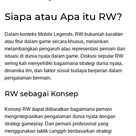
Siapa atau Apa itu RW?
Dalam konteks Mobile Legends, RW bukanlah karakter
atau fitur dalam game secara khusus, melainkan
melambangkan pengaruh atau representasi pemain dan
situasi di dunia nyata dalam game. Diskusi seputar RW
sering kali menyelidiki bagaimana strategi dunia nyata,
dinamika tim, dan faktor sosial budaya berperan dalam
pengalaman bermain.
RW sebagai Konsep
Konsep RW dapat diibaratkan bagaimana pemain
mengintegrasikan pengalaman dunia nyata dengan
strategi gameplay. Dari pemain profesional yang
menggunakan taktik canggih berdasarkan strategi