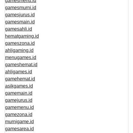
gamesmenu.id
gamesmurni.id
gamesjurus.id
gamesmain.id
gamesahli.id
hematgaming.id
gameszona.id
ahligaming.id
menugames.id
gameshemat.id
ahligames.id
gamehemat.id
asikgames.id
gamemain.id
gamejurus.id
gamemenu.id
gamezona.id
murnigame.id
gamesarea.id