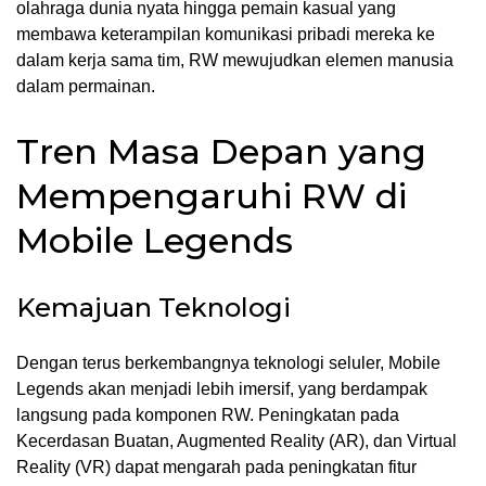
olahraga dunia nyata hingga pemain kasual yang
membawa keterampilan komunikasi pribadi mereka ke
dalam kerja sama tim, RW mewujudkan elemen manusia
dalam permainan.
Tren Masa Depan yang
Mempengaruhi RW di
Mobile Legends
Kemajuan Teknologi
Dengan terus berkembangnya teknologi seluler, Mobile
Legends akan menjadi lebih imersif, yang berdampak
langsung pada komponen RW. Peningkatan pada
Kecerdasan Buatan, Augmented Reality (AR), dan Virtual
Reality (VR) dapat mengarah pada peningkatan fitur