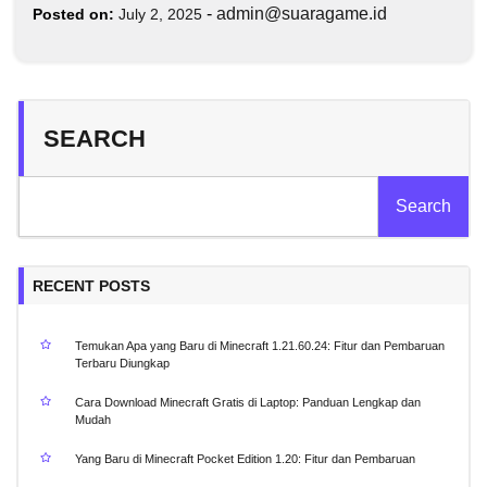
-
admin@suaragame.id
Posted on:
July 2, 2025
SEARCH
Search
RECENT POSTS
Temukan Apa yang Baru di Minecraft 1.21.60.24: Fitur dan Pembaruan
Terbaru Diungkap
Cara Download Minecraft Gratis di Laptop: Panduan Lengkap dan
Mudah
Yang Baru di Minecraft Pocket Edition 1.20: Fitur dan Pembaruan