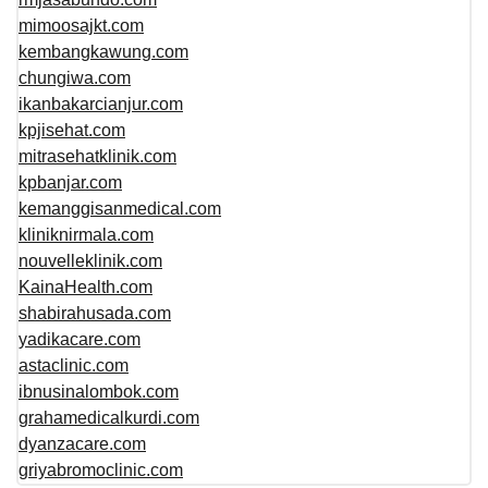
mimoosajkt.com
kembangkawung.com
chungiwa.com
ikanbakarcianjur.com
kpjisehat.com
mitrasehatklinik.com
kpbanjar.com
kemanggisanmedical.com
kliniknirmala.com
nouvelleklinik.com
KainaHealth.com
shabirahusada.com
yadikacare.com
astaclinic.com
ibnusinalombok.com
grahamedicalkurdi.com
dyanzacare.com
griyabromoclinic.com