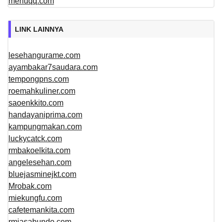
menuqq.com
LINK LAINNYA
lesehangurame.com
ayambakar7saudara.com
tempongpns.com
roemahkuliner.com
saoenkkito.com
handayaniprima.com
kampungmakan.com
luckycatck.com
rmbakoelkita.com
angelesehan.com
bluejasminejkt.com
Mrobak.com
miekungfu.com
cafetemankita.com
rmjasabundo.com