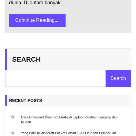
dunia. Di antara banyak…
Continue Reading....
SEARCH
Search
RECENT POSTS
Cara Download Minecraft Gratis di Laptop: Panduan Lengkap dan
Mudah
Yang Baru di Minecraft Pocket Edition 1.20: Fitur dan Pembaruan