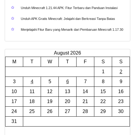
Unduh Minecraft 1.21.44 APK: Fitur Terbaru dan Panduan Instalasi
Unduh APK Gratis Minecraft: Jelajahi dan Berkreasi Tanpa Batas
Menjelajahi Fitur Baru yang Menarik dari Pembaruan Minecraft 1.17.30
August 2026
M
T
W
T
F
S
S
1
2
3
4
5
6
7
8
9
10
11
12
13
14
15
16
17
18
19
20
21
22
23
24
25
26
27
28
29
30
31