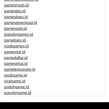
gamesnoob.id
gamespro.id
gamesbaru.id
gamesdownload.id
gamenoob.id
populergames.id
gamebaru.id
noobgames.id
gameviral.id
gamedaftar.id
gamesehat.id
gameterpopuler.id
noobgame.id
viralgame.id
unduhgame.id
populergame.id