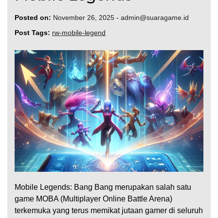
Posted on:
November 26, 2025
-
admin@suaragame.id
Post Tags:
rw-mobile-legend
Mobile Legends: Bang Bang merupakan salah satu
game MOBA (Multiplayer Online Battle Arena)
terkemuka yang terus memikat jutaan gamer di seluruh