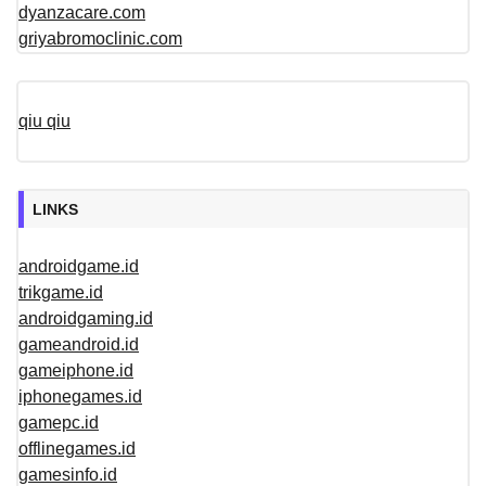
dyanzacare.com
griyabromoclinic.com
qiu qiu
LINKS
androidgame.id
trikgame.id
androidgaming.id
gameandroid.id
gameiphone.id
iphonegames.id
gamepc.id
offlinegames.id
gamesinfo.id