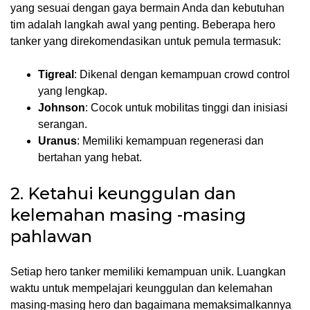
yang sesuai dengan gaya bermain Anda dan kebutuhan
tim adalah langkah awal yang penting. Beberapa hero
tanker yang direkomendasikan untuk pemula termasuk:
Tigreal
: Dikenal dengan kemampuan crowd control
yang lengkap.
Johnson
: Cocok untuk mobilitas tinggi dan inisiasi
serangan.
Uranus
: Memiliki kemampuan regenerasi dan
bertahan yang hebat.
2. Ketahui keunggulan dan
kelemahan masing -masing
pahlawan
Setiap hero tanker memiliki kemampuan unik. Luangkan
waktu untuk mempelajari keunggulan dan kelemahan
masing-masing hero dan bagaimana memaksimalkannya