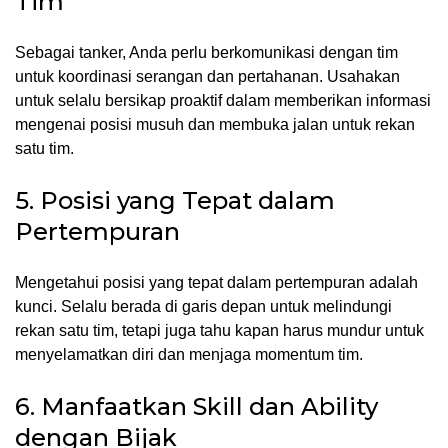
Tim
Sebagai tanker, Anda perlu berkomunikasi dengan tim
untuk koordinasi serangan dan pertahanan. Usahakan
untuk selalu bersikap proaktif dalam memberikan informasi
mengenai posisi musuh dan membuka jalan untuk rekan
satu tim.
5. Posisi yang Tepat dalam
Pertempuran
Mengetahui posisi yang tepat dalam pertempuran adalah
kunci. Selalu berada di garis depan untuk melindungi
rekan satu tim, tetapi juga tahu kapan harus mundur untuk
menyelamatkan diri dan menjaga momentum tim.
6. Manfaatkan Skill dan Ability
dengan Bijak