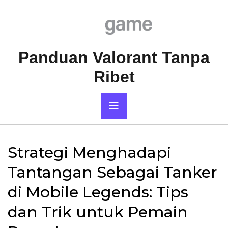
Skip
to
content
Panduan Valorant Tanpa
Ribet
Primary
Menu
Strategi Menghadapi
Tantangan Sebagai Tanker
di Mobile Legends: Tips
dan Trik untuk Pemain