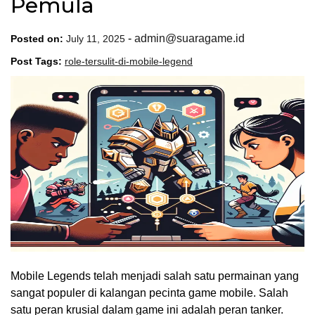
Pemula
-
admin@suaragame.id
Posted on:
July 11, 2025
Post Tags:
role-tersulit-di-mobile-legend
Mobile Legends telah menjadi salah satu permainan yang
sangat populer di kalangan pecinta game mobile. Salah
satu peran krusial dalam game ini adalah peran tanker.