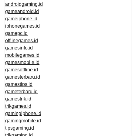
androidgaming.id
gameandroid.id
gameiphone.id
iphonegames.id
gamepc.id
offlinegames.id
gamesinfo.id
mobilegames.id
gamesmobile.id
gamesoffline.id
gamesterbaru.id
gamestips.id
gameterbaru.id
gamestrik.id
trikgames.id
gamingiphone.id
gamingmobile.id
tipsgaming.id
trikgaming.id