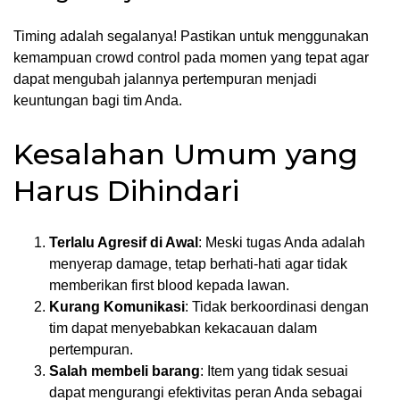
Timing adalah segalanya! Pastikan untuk menggunakan
kemampuan crowd control pada momen yang tepat agar
dapat mengubah jalannya pertempuran menjadi
keuntungan bagi tim Anda.
Kesalahan Umum yang
Harus Dihindari
Terlalu Agresif di Awal
: Meski tugas Anda adalah
menyerap damage, tetap berhati-hati agar tidak
memberikan first blood kepada lawan.
Kurang Komunikasi
: Tidak berkoordinasi dengan
tim dapat menyebabkan kekacauan dalam
pertempuran.
Salah membeli barang
: Item yang tidak sesuai
dapat mengurangi efektivitas peran Anda sebagai