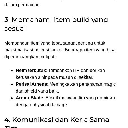
dalam permainan.
3. Memahami item build yang
sesuai
Membangun item yang tepat sangat penting untuk
maksimalisasi potensi tanker. Beberapa item yang bisa
dipertimbangkan meliputi:
Helm terkutuk
: Tambahkan HP dan berikan
kerusakan sihir pada musuh di sekitar.
Perisai Athena
: Meningkatkan pertahanan magic
dan shield yang baik.
Armor Blade
: Efektif melawan tim yang dominan
dengan physical damage.
4. Komunikasi dan Kerja Sama