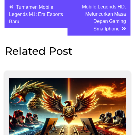
Post
Mobile Legends HD:
Turnamen Mobile
Meluncurkan Masa
Legends M1: Era Esports
navigation
Depan Gaming
Baru
Smartphone
Related Post