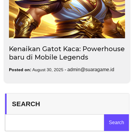
Kenaikan Gatot Kaca: Powerhouse
baru di Mobile Legends
-
admin@suaragame.id
Posted on:
August 30, 2025
SEARCH
Search