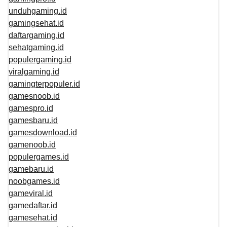
unduhgaming.id
gamingsehat.id
daftargaming.id
sehatgaming.id
populergaming.id
viralgaming.id
gamingterpopuler.id
gamesnoob.id
gamespro.id
gamesbaru.id
gamesdownload.id
gamenoob.id
populergames.id
gamebaru.id
noobgames.id
gameviral.id
gamedaftar.id
gamesehat.id