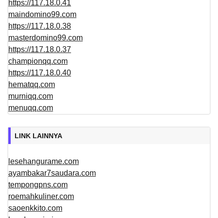
https://117.18.0.41
maindomino99.com
https://117.18.0.38
masterdomino99.com
https://117.18.0.37
championqq.com
https://117.18.0.40
hematqq.com
murniqq.com
menuqq.com
LINK LAINNYA
lesehangurame.com
ayambakar7saudara.com
tempongpns.com
roemahkuliner.com
saoenkkito.com