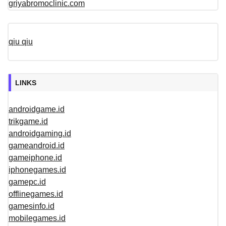
griyabromoclinic.com
qiu qiu
LINKS
androidgame.id
trikgame.id
androidgaming.id
gameandroid.id
gameiphone.id
iphonegames.id
gamepc.id
offlinegames.id
gamesinfo.id
mobilegames.id