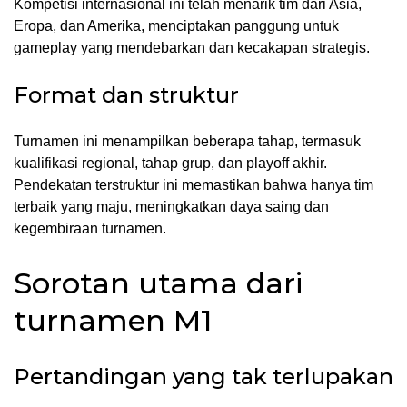
Kompetisi internasional ini telah menarik tim dari Asia,
Eropa, dan Amerika, menciptakan panggung untuk
gameplay yang mendebarkan dan kecakapan strategis.
Format dan struktur
Turnamen ini menampilkan beberapa tahap, termasuk
kualifikasi regional, tahap grup, dan playoff akhir.
Pendekatan terstruktur ini memastikan bahwa hanya tim
terbaik yang maju, meningkatkan daya saing dan
kegembiraan turnamen.
Sorotan utama dari
turnamen M1
Pertandingan yang tak terlupakan