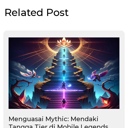
Related Post
Menguasai Mythic: Mendaki
Tangga Tier di Mobile Legends