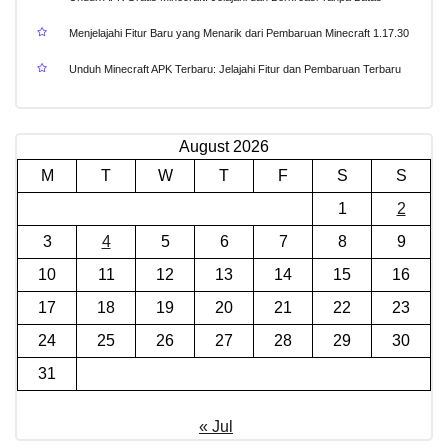
Menjelajahi Fitur Baru yang Menarik dari Pembaruan Minecraft 1.17.30
Unduh Minecraft APK Terbaru: Jelajahi Fitur dan Pembaruan Terbaru
August 2026
M
T
W
T
F
S
S
1
2
3
4
5
6
7
8
9
10
11
12
13
14
15
16
17
18
19
20
21
22
23
24
25
26
27
28
29
30
31
« Jul