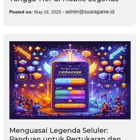
-
admin@suaragame.id
Posted on:
May 16, 2025
Menguasai Legenda Seluler:
Panduan untuk Pertukaran dan