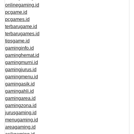
onlinegaming.id
pcgame.id
pcgames.id
terbarugame.id
terbarugames.id
tipsgame.id
gaminginfo.id
gaminghemat.id
gamingmurni.id
gamingjurus.id
gamingmenu.id
gamingasik.id
gamingahli.id
gamingarea.id
gamingzona.id
jurusgaming.id
menugaming.id
areagaming.id