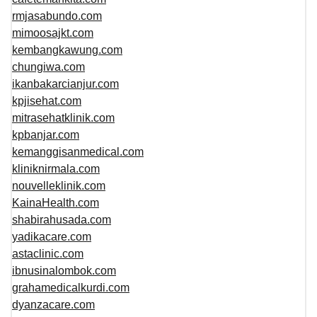
rmjasabundo.com
mimoosajkt.com
kembangkawung.com
chungiwa.com
ikanbakarcianjur.com
kpjisehat.com
mitrasehatklinik.com
kpbanjar.com
kemanggisanmedical.com
kliniknirmala.com
nouvelleklinik.com
KainaHealth.com
shabirahusada.com
yadikacare.com
astaclinic.com
ibnusinalombok.com
grahamedicalkurdi.com
dyanzacare.com