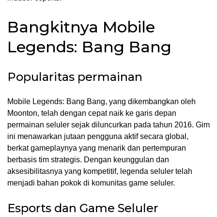
Bangkitnya Mobile
Legends: Bang Bang
Popularitas permainan
Mobile Legends: Bang Bang, yang dikembangkan oleh
Moonton, telah dengan cepat naik ke garis depan
permainan seluler sejak diluncurkan pada tahun 2016. Gim
ini menawarkan jutaan pengguna aktif secara global,
berkat gameplaynya yang menarik dan pertempuran
berbasis tim strategis. Dengan keunggulan dan
aksesibilitasnya yang kompetitif, legenda seluler telah
menjadi bahan pokok di komunitas game seluler.
Esports dan Game Seluler